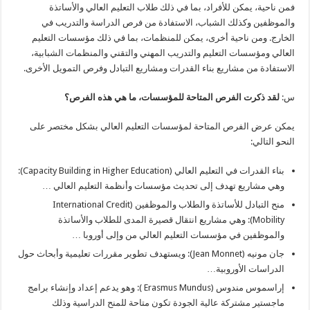
فمن ناحية، يمكن للأفراد، بما في ذلك طلاب التعليم العالي والأساتذة
والموظفين وكذلك الشباب، الاستفادة من فرص الدراسة والتدريب في
الخارج. ومن ناحية أخرى، يمكن للمنظمات، بما في ذلك مؤسسات التعليم
العالي ومؤسسات التعليم والتدريب المهني والتقني والمنظمات الشبابية،
الاستفادة من مشاريع بناء القدرات ومشاريع التبادل وفرص التمويل الأخرى.
س:
لقد ذكرت الفرص المتاحة للمؤسسات، ما هي هذه الفرص؟
يمكن عرض الفرص المتاحة لمؤسسات التعليم العالي بشكل مختصر على
النحو التالي:
بناء القدرات في التعليم العالي (Capacity Building in Higher Education):
وهي مشاريع تهدف إلى تحديث مؤسسات وأنظمة التعليم العالي …
منح التبادل للأساتذة والطلاب والموظفين (International Credit
Mobility): وهي مشاريع انتقال قصيرة المدى للطلاب والأساتذة
والموظفين في مؤسسات التعليم العالي من وإلى أوروبا …
جان مونيه (Jean Monnet): ويستهدف تطوير مقررات تعليمية وأبحاث حول
الدراسات الأوروبية…
إراسموس مندوس (Erasmus Mundus ): وهو يدعم إعداد وإنشاء برامج
ماجستير مشتركة عالية الجودة تكون متاحة للمنح الدراسية وذلك