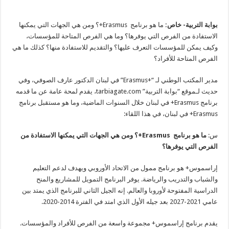
بوابة التربية- خاص:
ما هو برنامج Erasmus+؟ ومن هي الجهات التي يمكنها
الاستفادة من الفرص التي يوفرها؟ وما هي الفرص المتاحة للمؤسسات،
وكيف يمكن للمؤسسات التعرف عليها؟ والتقديم للاستفادة منها؟ كذلك ما هي
الفرص المتاحة للأفراد؟
مدير المكتب الوطني لـ “+Erasmus” في لبنان الدكتور عارف الصوفي، وفي
حديث لـموقع “بوابة التربية” tarbiagate.com، يقدم لمحة عامة عن ما قدمه
برنامج Erasmus+ في لبنان خلال السنوات الماضية، وما هو مستقبل برنامج
Erasmus+ في لبنان، في هذا اللقاء:
س:
ما هو برنامج
Erasmus+
؟
ومن هي الجهات التي يمكنها الاستفادة من
الفرص التي يوفرها؟
إراسموس+ هو برنامج ممول من الاتحاد الأوروبي ويهدف لدعم التعليم
والشباب والتدريب والرياضة. يوفر البرنامج التمويل للمشاريع والمنح
الدراسية المفتوحة لأوروبا والعالم. إنه الجيل الثاني للبرنامج الذي يمتد بين
عامي 2021-2027 بعد جيله الأول الذي امتد في الفترة 2014-2020.
يقدم برنامج إراسموس+ مجموعة واسعة من الفرص للأفراد والمؤسسات.