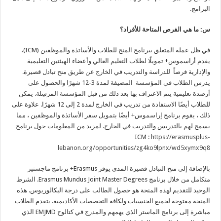
البرامج.
س: ما هي الفرص المتاحة للأفراد؟
في ظل عمله المتعلق ببرنامج المنح للطلاب والأساتذة والموظفين (ICM)،
يقدم أراسموس+ تمويلًا لطلاب التعليم العالي وأعضاء الهيئتين التعليمية
والإدارية فرصاً للدراسة والتدريب في الخارج عن طريق منح تبادل قصيرة.
يدرس الطلاب في المؤسسة المضيفة لمدة 3-12 شهرًا والحصول على
أرصدة تعليمية يتم الاعتراف بها بعد ذلك من قبل المؤسسة المرسِلة. يمكن
للطلاب أيضًا الاستفادة من تدريب في الخارج لمدة 2 إلى 12 شهرًا. علاوة على
ذلك ، يقوم برنامج إراسموس+ أيضًا بتمويل سفر الأساتذة والموظفين ، مما
يسمح لهم بالتدريس والتدريب في الخارج. لمزيد من المعلومات حول برنامج
ICM :
https://erasmusplus-
lebanon.org/opportunities/zg4ko9lpnx/wd5xymx9q8
بالإضافة إلى منح التبادل قصيرة المدى يوفر Erasmus+ برنامج ماجستير
متكامل من خلال برنامج Erasmus Mundus Joint Master Degrees. الشرط
الوحيد للتقديم لهذه المنحة هو حصول الطالب على درجة البكالوريوس. هذه
المنحة مفتوحة لجميع الجنسيات ولكافة التخصصات الأكاديمية. يتقدم الطلاب
مباشرة إلى برنامج الماستر الذي يهمهم والمدرج في كتالوج EMJMD الذي