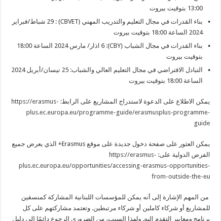
13:00 بتوقيت بيروت
بناء القدرات في مجال التعليم والتدريب المهني (CBVET) : 29 شباط/فبراير
2024 الساعة 18:00 بتوقيت بيروت
بناء القدرات في مجال الشباب (CBY): 6 اذار/ مارس 2024 الساعة 18:00
بتوقيت بيروت
التبادل الافتراضي في مجال التعليم العالي والشباب: 25 نيسان/أبريل 2024
الساعة 18:00 بتوقيت بيروت
يمكن الاطلاع على الدعوة لاستدراج المشاريع على الرابط:
https://erasmus-
plus.ec.europa.eu/programme-guide/erasmusplus-programme-
guide
يمكن العثور على صفحة دخول جديدة على موقع Erasmus+ الذي يعرض جميع
الفرص الدولية على:
https://erasmus-
plus.ec.europa.eu/opportunities/accessing-erasmus-opportunities-
from-outside-the-eu
من المهم الإشارة إلى أنه يمكن للمؤسسات اللبنانية المشاركة كمنسقين
للمشاريع أو شركاء كاملين أو شركاء مرتبطين. وتعتمد مشاركتهم على كل
برنامج ومعايير التقدم اليه. ولهذا السبب، من الضروري الرجوع دائمًا إلى دليل