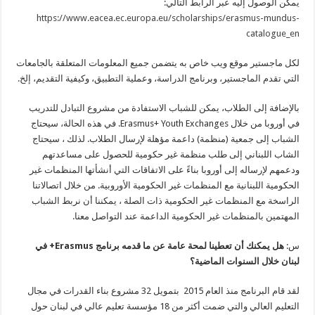
يمكن الوصول إليه عبر الرابط التالي:
https://www.eacea.ec.europa.eu/scholarships/erasmus-mundus-
catalogue_en
لكل ماجستير موقع ويب خاص به يتضمن جميع المعلومات المتعلقة بالجامعات
التي تقدم الماجستير، وبرنامج الدراسة، وعملية التطبيق، وكيفية التقديم، إلخ.
بالإضافة إلى الطلاب، يمكن للشباب الاستفادة من مشروع التبادل للتدريب
في أوروبا من خلال Erasmus+ Youth Exchanges. في هذه الحالة، سيحتاج
الشباب إلى جمعية (منظمة) داعمة مؤهلة لإرسال الطلاب. لذلك ، سيحتاج
الشاب اللبناني إلى طلب منظمة غير حكومية للحصول على مساعدتهم
ودعمهم لإرساله إلى أوروبا بناءً على الاتفاقات التي أنشأتها المنظمات غير
الحكومية اللبنانية مع المنظمات غير الحكومية الأوروبية. من خلال اتصالاتنا
الراسخة مع المنظمات غير الحكومية ذات الصلة ، يمكننا أن نربط الشباب
المهتمين بالمنظمات غير الحكومية الداعمة عند التواصل معنا.
س:
هل يمكنك أن تعطينا لمحة عامة عن
ما قدمه برنامج
Erasmus
+ في
لبنان خلال السنوات الماضية؟
لقد قام البرنامج منذ العام 2015 بتمويل 32 مشروع بناء القدرات في مجال
التعليم العالي والتي ضمت أكثر من 18 مؤسسة تعليم عالي في لبنان حول