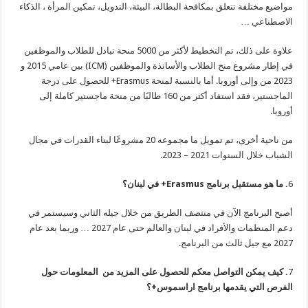
مواضيع مختلفة تتعلق بمكافحة البطالة، البيئة، التدويل، تمكين المرأة ، الذكاء
الاصطناعي …
علاوة على ذلك، تم التخطيط لأكثر من 5000 منحة تبادل للطلاب والموظفين
في إطار مشروع منح الطلاب والأساتذة والموظفين (ICM) بين عامي 2015 و
2023 من وإلى أوروبا. أما بالنسبة لمنحة Erasmus+ للحصول على درجة
الماجستير، فقد استفاد أكثر من 160 طالبًا من منحة ماجستير كاملة إلى
أوروبا.
من ناحية أخرى، تم تمويل ما مجموعه 20 مشروعًا لبناء القدرات في مجال
الشباب خلال السنوات 2021 – 2023.
6
. ما هو مستقبل برنامج
Erasmus
+ في لبنان؟
أصبح البرنامج الآن في منتصف الطريق من خلال جيله الثاني وسيستمر في
دعم المنظمات والأفراد في لبنان والعالم حتى عام 2027 … وربما بعد عام
2027 مع جيل ثالث من البرنامج.
7
. كيف يمكن التواصل معكم للحصول على المزيد من المعلومات حول
الفرص التي يقدمها برنامج
اراسموس
+؟