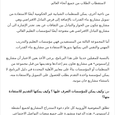
لاستقطاب الطلاب من جميع أنحاء العالم.
من ناحية أخرى، يمكن للمنظمات الشبابية غير الحكومية أيضًا الاستفادة من
تمويل مشاريع بناء القدرات بالإضافة إلى فرص التبادل الافتراضي وهي
مشاريع تتكون من الحوار والتبادل بين الثقافات عن بعد. تجدر الإشارة الى أن
مشاريع التبادل الافتراضي هي مفتوحة أيضًا لمؤسسات التعليم العالي.
أما المجموعة الثالثة من المستفيدين فهي مؤسسات التعليم والتدريب
المهني والتقني التي يمكنها بدورها الاستفادة من مشاريع بناء القدرات.
بالنسبة للمقبلين حديثا على هذا البرنامج، يرجى الأخذ بعين الاعتبار أن مشاريع
إراسموس+ هي مشاريع تعاون يتم إعدادها وتقديمها من قبل مجموعة من
المنظمات أو المؤسسات بناءً على معايير الأهلية المحددة في دليل البرنامج. لا
يمكن لمؤسسة واحدة التقدم بطلب للحصول على التمويل والاستفادة منه،
باستثناء مشاريع جان مونيه.
س:
وكيف يمكن للمؤسسات التعرف عليها ؟ وكيف يمكنها التقديم للاستفادة
منها؟
تطلق المفوضية الأوروبية كل عام دعوة لاستدراج المشاريع لجميع أنشطة
إراسموس+. هذه الدعوة منشورة على جميع منصات التواصل الاجتماعي