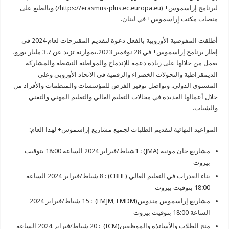
لبرنامج إراسموس+ (https://erasmus-plus.ec.europa.eu/) وبالطبع على
منصات مكتب إراسموس+ في لبنان.
أطلقت المفوضية الأوروبية بالفعل دعوة لتقديم المقترحات لعام 2024 في
إطار برنامج إراسموس+ في 28 نوفمبر 2023.بموازنة تزيد عن 3.7 مليار يورو،
يعمل من خلالها على زيادة دعمه للإندماج والمواطنة النشطة والمشاركة
الديمقراطية والتحولات الخضراء والرقمية في الاتحاد الأوروبي وعلى
المستوى الدولي. وتواصل توفير الفرص للمؤسسات والمنظمات والأفراد من
خلال أعمالها العديدة في مجالات التعليم العالي والتعليم المهني والتقني
والشباب.
المواعيد النهائية لتقديم الطلبات لجميع مشاريع إراسموس+ لهذا العام:
مشاريع جان مونيه (JMA) : 1شباط/فبراير 2024 الساعة 18:00 بتوقيت
بيروت
بناء القدرات في التعليم العالي (CBHE) : 8 شباط/فبراير 2024 الساعة
18:00 بتوقيت بيروت
مشاريع إراسموس مندوس(EMJM, EMDM) : 15 شباط/فبراير 2024
الساعة 18:00 بتوقيت بيروت
منح الطلاب والأساتذة والموظفين(ICM) : 20 شباط/فبراير 2024 الساعة