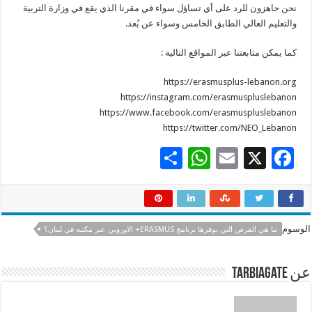
نحن جاهزون للرد على أي تساؤل سواء في مقرنا الذي يقع في وزارة التربية
والتعليم العالي الطابق الخامس وسواء عن بُعد.
كما يمكن متابعتنا عبر المواقع التالية :
https://erasmusplus-lebanon.org
https://instagram.com/erasmuspluslebanon
https://www.facebook.com/erasmuspluslebanon
https://twitter.com/NEO_Lebanon
S
W
E
X
F
h
h
m
ac
ar
at
ai
e
e
sA
l
b
الوسوم
ما هي الفرص التي يوفرها برنامج ERASMUS+ الاوروبي عبر مكتبه في لبنان؟
p
o
p
o
عن tarbiagate
k