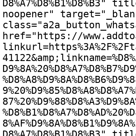
D8%A7%D8%B1%D8%B3" titl
noopener" target="_blan
class="a2a_button_whatsa
href="https://www.addto
linkurl=https%3A%2F%2Ft
41122&amp;linkname=%D8%
D9%8A%20%D8%A7%D8%B7%D9
%D8%A8%D9%8A%D8%B6%D9%8
9%20%D9%85%D8%A8%D8%A7%
87%20%D9%88%D8%A3%D9%8A
%D8%B1%D8%A7%D8%AD%20%D
8%AF%D9%8A%D8%B1%D9%8A%
D8%A7%D8%B1%D8%B3" titl