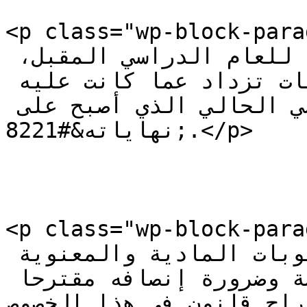
<p class="wp-block-paragraph">وتخو
&#8220;تعاظم الأزمة بالنسبة للعام الدراسي المقبل، 
مشيرا إلى أن &#8220;الصعوبات تزداد عما كانت عليه 
في العام الدراسي الحالي الذي أصبح على 
نهاياته&#8221;.</p>

<p class="wp-block-paragraph">وتسلم
بيضون مذكرة تتضمن لائحة بالصعوبات المادية والمعنوية 
التي يعيشها مدير المدرسة وضرورة إنصافه مقترحا 
تقديم اقتراح قانون في هذا ا