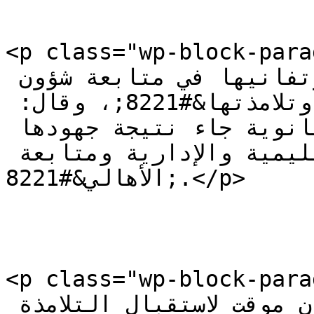
<p class="wp-block-paragraph">وث
&#8220;جهود شهيب ونجاحها وتفانيها في متابعة شؤون 
الثانوية وأساتذتها وتلامذتها&#8221;، وقال: 
&#8220;إن نجاح هذه الثانوية جاء نتيجة جهودها 
وتعاون الهيئة التعليمية والإدارية ومتابعة 
الأهالي&#8221;.</p>

<p class="wp-block-paragraph">ووعد ب&#
عملية الترميم وتأمين مكان موقت لاستقبال التلامذة 