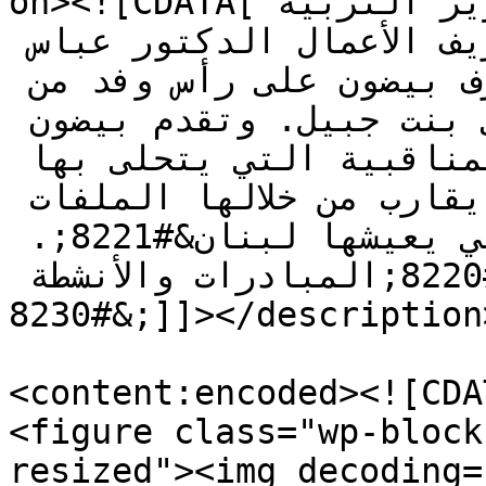
on><![CDATA[بوابة التربية: استقبل وزير التربية 
والتعليم العالي في حكومة تصريف الأعمال الدكتور عباس 
الحلبي النائب الدكتور أشرف بيضون على رأس وفد من 
منتدى مديري المدارس في بنت جبيل. وتقدم بيضون 
بالمعايدة، مثمنا &#8220;المناقبية التي يتحلى بها 
الوزير والحكمة التي يقارب من خلالها الملفات 
والقضايا في هذه الظروف التي يعيشها لبنان&#8221;. 
واطلع الحلبي على &#8220;المبادرات والأنشطة 
&#8230;]]></description>

<content:encoded><![CDAT
<figure class="wp-block
resized"><img decoding=