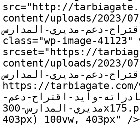
src="http://tarbiagate.
content/uploads/2023/07/الحلبي-اطلع-من-بيضون-عل
مبادراته-وأيد-اقتراح-دعم-مديري-
class="wp-image-41123" 
srcset="https://tarbiag
content/uploads/2023/07/الحلبي-اطلع-من-بيضون-عل
مبادراته-وأيد-اقتراح-دعم-مدير
https://tarbiagate.com/
الحلبي-اطلع-من-بيضون-عل
مديري-المدارس-300x175.png 300w" sizes="(max-width: 
403px) 100vw, 403px" />