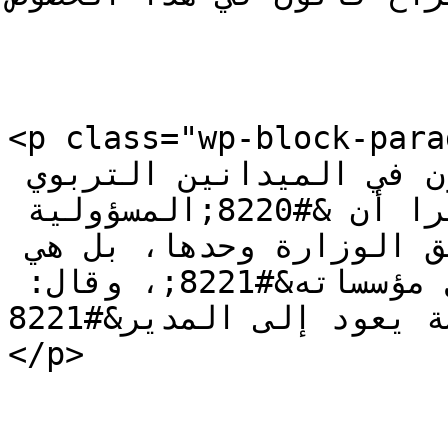
<p class="wp-block-paragraph">وث
&#8220;أنشطة بيضون في الميدانين التربوي 
والاجتماعي&#8221;، معتبرا أن &#8220;المسؤولية 
التربوية ليست على عاتق الوزارة وحدها، بل هي 
مسؤولية المجتمع بكل مؤسساته&#8221;، وقال: 
&#8220;إن نجاح أي مدرسة يعود إلى المدير&#8221;.
</p>
