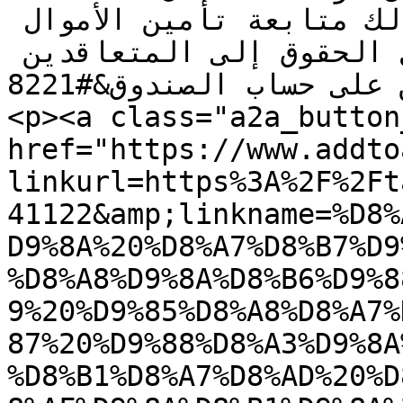
طوال فترة الترميم، وكذلك متابعة تأمين الأموال 
لصندوق الثانوية لتصل الحقوق إلى المتعاقدين 
والمستخدمين على حساب الصندوق&#8221;.</p>

<p><a class="a2a_button
href="https://www.addto
linkurl=https%3A%2F%2Ft
41122&amp;linkname=%D8%
D9%8A%20%D8%A7%D8%B7%D9
%D8%A8%D9%8A%D8%B6%D9%8
9%20%D9%85%D8%A8%D8%A7%
87%20%D9%88%D8%A3%D9%8A
%D8%B1%D8%A7%D8%AD%20%D