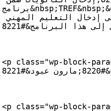
برنامج&nbsp;TREF&nbsp;&#8220;، لافتا إلى أنه 
&#8220;يعمل مع المانحين على إدخال التعليم المهني 
والتقني إلى هذا البرنامج&#8221;.</p>

<p class="wp-block-paragrap
&#8220;مارون عبود&#8221;</strong></p>

<p class="wp-block-paragraph">ثم است