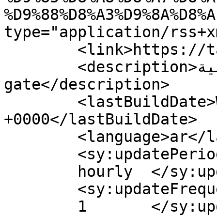
%D9%88%D8%A3%D9%8A%D8%A
type="application/rss+x
	<link>https://tarbiagate.com</link>

	<description>بوابة التربية - Tarbia 
gate</description>

	<lastBuildDate>Wed, 05 Jul 2023 18:07:39 
+0000</lastBuildDate>

	<language>ar</language>

	<sy:updatePeriod>

	hourly	</sy:updatePeriod>

	<sy:updateFrequency>

	1	</sy:updateFrequency>
