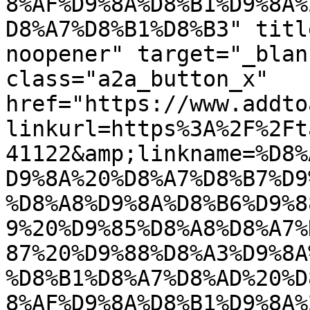
8%AF%D9%8A%D8%B1%D9%8A%
D8%A7%D8%B1%D8%B3" titl
noopener" target="_blan
class="a2a_button_x" 
href="https://www.addto
linkurl=https%3A%2F%2Ft
41122&amp;linkname=%D8%
D9%8A%20%D8%A7%D8%B7%D9
%D8%A8%D9%8A%D8%B6%D9%8
9%20%D9%85%D8%A8%D8%A7%
87%20%D9%88%D8%A3%D9%8A
%D8%B1%D8%A7%D8%AD%20%D
8%AF%D9%8A%D8%B1%D9%8A%