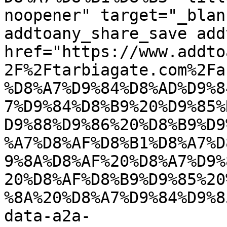
noopener" target="_blan
addtoany_share_save add
href="https://www.addto
2F%2Ftarbiagate.com%2Fa
%D8%A7%D9%84%D8%AD%D9%8
7%D9%84%D8%B9%20%D9%85%
D9%88%D9%86%20%D8%B9%D9
%A7%D8%AF%D8%B1%D8%A7%D
9%8A%D8%AF%20%D8%A7%D9%
20%D8%AF%D8%B9%D9%85%20
%8A%20%D8%A7%D9%84%D9%8
data-a2a-