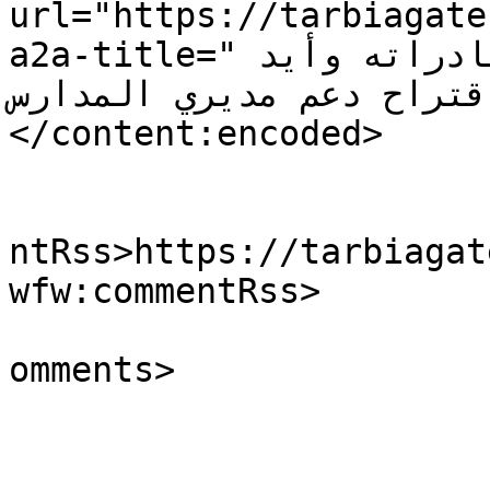
url="https://tarbiagate
a2a-title="الحلبي اطلع من بيضون على مبادراته وأيد 
اقتراح دعم مديري المدارس"></a></p>]
</content:encoded>

					<wf
ntRss>https://tarbiagat
wfw:commentRss>

			<slash:comments>0</slash
omments>

			</item>