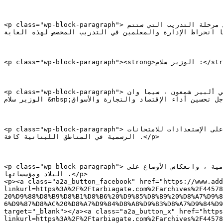
<p class="wp-block-paragraph">الوزير الحلبي ثمن الخطوات المحققة وشكر السيدة الحريري على متابعتها الحثيثة وتأمين الكثير من التكاليف وصولا إلى مرحلة التدريب التي ستتم 
يضا انخراط الإدارة والمعلمين في التدريب المخصص لهذه الغاية
<p class="wp-block-paragraph"><strong>الوزير سلام :</strong></p>

<p class="wp-block-paragraph">ثم اجتمع الوزير الحلبي مع وزير الإقتصاد والتجارة أمين سلام ، في حضور مديرة مكتب الوزير رمزة جابر والمستشار الإعلامي ألبير شمعون ، سيما وان 
الوزير سلام &nbsp;يزور وزارة التربية للمرة الأولى ، وقد رحب به الوزير الحلبي ،مثمنا نشاطه وحركته في الداخل والخارج من أجل تحسين أداء الإقتصاد والتجارة والأسواق .</p>

<p class="wp-block-paragraph">كذلك فقد أشاد الوزير سلام بالأداء الذي يؤديه الوزير الحلبي على الرغم من الظروف الراهنة في البلاد ، وقد اطلع على الإستعدادات للامتحانات 
الرسمية في المناطق اللبنانية كافة .</p>

<p class="wp-block-paragraph">ثم كانت جولة أفق في ألأوضاع العامة وخصوصا الوضع في الجنوب والمنطقة الحدودية التي تشهد اعتداءات إسرائيلية بصورة يومية ، وانعكاس الأوضاع على 
البلاد ومؤسساتها .</p>

<p><a class="a2a_button_facebook" href="https://www.add
linkurl=https%3A%2F%2Ftarbiagate.com%2Farchives%2F44578
20%D9%88%D8%B9%D8%B1%D8%B6%20%D9%85%D8%B9%20%D8%A7%D9%8
6%D9%87%D8%AC%20%D8%A7%D9%84%D8%A8%D9%83%D8%A7%D9%84%D9
target="_blank"></a><a class="a2a_button_x" href="https
linkurl=https%3A%2F%2Ftarbiagate.com%2Farchives%2F44578