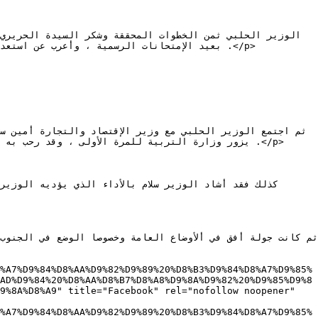
بعيد الإمتحانات الرسمية ، وأعرب عن  .</p>

%A7%D9%84%D8%AA%D9%82%D9%89%20%D8%B3%D9%84%D8%A7%D9%85%
AD%D9%84%20%D8%AA%D8%B7%D8%A8%D9%8A%D9%82%20%D9%85%D9%8
9%8A%D8%A9" title="Facebook" rel="nofollow noopener" 
%A7%D9%84%D8%AA%D9%82%D9%89%20%D8%B3%D9%84%D8%A7%D9%85%