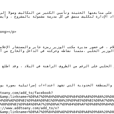
استعداد الإدارة لتكليف منسق في كل مدرسة مشمولة بالمشروع ، وأ
toany.com/add_to/facebook?
&amp;linkname=%D8%A7%D9%84%D8%AD%D9%84%D8%A8%D9%8A%20%D8
4%D8%AD%D8%B1%D9%8A%D8%B1%D9%8A%20%D9%85%D8%B1%D8%A7%D8%
%88%D8%B1%D9%8A%D8%A7%20%D8%A7%D9%84%D8%AF%D9%88%D9%84%D
://www.addtoany.com/add_to/x?
&amp;linkname=%D8%A7%D9%84%D8%AD%D9%84%D8%A8%D9%8A%20%D8