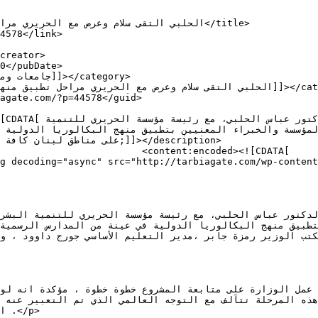
d><![CDATA[

c" src="http://tarbiagate.com/wp-content/uploads/2024/06/أمين-سلام.jpg" 
>
