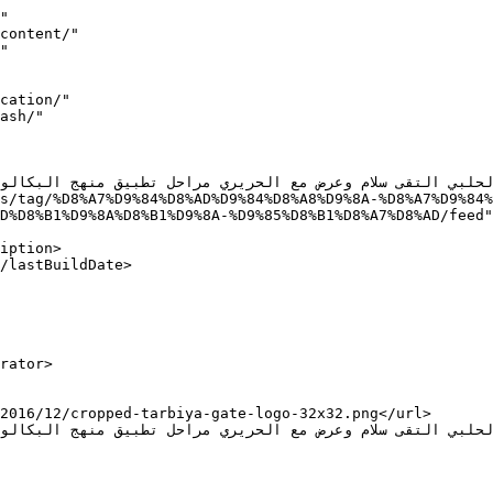
"

D%D8%B1%D9%8A%D8%B1%D9%8A-%D9%85%D8%B1%D8%A7%D8%AD/feed"