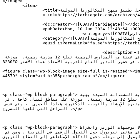
</image> 

	<item>

		<title>الحلبي التقى سلام وعرض مع الحريري مراحل تطبيق منهج البكالوريا الدولية</title>

		<link>https://tarbiagate.com/archives/44578</link>

		<dc:creator><![CDATA[tarbiagate]]></dc:creator>

		<pubDate>Mon, 10 Jun 2024 13:48:54 +0000</pubDate>

				<category><![CDATA[جامعات ومدارس]]></category>

		<category><![CDATA[الحلبي التقى سلام وعرض مع الحريري مراحل تطبيق منهج البكالوريا الدولية]]></category>

		<guid isPermaLink="false">https://tarbiagate.com/?p=44578</guid>

					<description><![CDATA[بوابة التربية: إجتمع وزير التربية والتعليم العالي الدكتور عباس الحلبي، مع رئيسة مؤسسة الحريري للتنمية 
البشرية المستدامة السيدة بهية الحريري ، على رأس وفد من المؤسسة والخبراء المعنيين بتطبيق منهج البكالوريا الدولية في عينة من المدارس الرسمية تبلغ 12 مدرسة رسمية،  موزعة 
على مناطق لبنان كافة ، في حضور المدير العام للتربية الأستاذ عماد الأشقر &#8230;]]></description>

										<content:encode
<figure class="wp-block-image size-full is-resized"><img decoding="asyn
44579" style="width:355px;height:auto"/></figure>

<p class="wp-block-paragraph">بوابة التربية:  إجتمع وزير التربية والتعليم العالي الدكتور عباس الحلبي، مع رئيسة مؤسسة الحريري للتنمية البشرية المستدامة السيدة بهية 
الحريري ، على رأس وفد من المؤسسة والخبراء المعنيين بتطبيق منهج البكالوريا الدولية في عينة من المدارس الرسمية تبلغ 12 مدرسة رسمية،  موزعة على مناطق لبنان كافة ، في 
حضور المدير العام للتربية الأستاذ عماد الأشقر ، مديرة مكتب الوزير رمزة جابر ،مدير التعليم الأساسي جورج داوود ، ومديرة الإرشاد والتوجيه الدكتورة هيلدا الخوري  ، وتم عرض 
المراحل التي قطعها المشروع .</p>

<p class="wp-block-paragraph">ووجهت السيدة الحريري الشكر إلى الوزير الحلبي وفريق عمل الوزارة على متابعة المشروع خطوة خطوة ، مؤكدة انه لولا توجيهات الوزير وانخراط 
الإدارة لما كانت تحققت هذه النجاحات . ولفتت إلى ان هذه المرحلة تتآلف مع التوجه العالمي الذي تم التعبير عنه في مؤتمر نيويورك حول التحول الرقمي في التربية ، ومن ثم 
الوصول إلى مرحلة دخول الذكاء الإصطناعي إلى القطاع التربوي .</p