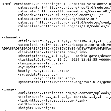
<?xml version="1.0" encoding="UTF-8"?><rss version="2.0
	xmlns:content="http://purl.org/rss/1.0/modules/content/"

	xmlns:wfw="http://wellformedweb.org/CommentAPI/"

	xmlns:dc="http://purl.org/dc/elements/1.1/"

	xmlns:atom="http://www.w3.org/2005/Atom"

	xmlns:sy="http://purl.org/rss/1.0/modules/syndication/"

	xmlns:slash="http://purl.org/rss/1.0/modules/slash/"

	>

<channel>

	<title>الحلبي التقى سلام وعرض مع الحريري مراحل تطبيق منهج البكالوريا الدولية &#8211; بوابة التربية &#8211; Tarbia gate</title>

	<atom:link href="https://tarbiagate.com/archives/tag/%D8%A7%D9%84%D8%AD%D9%84%D8%A8%D9%8A-%D8%A7%D9%84%D8%AA%D9%82%D9%89-%D8%B3%D9%84%D8%A7%D9%85-
%D9%88%D8%B9%D8%B1%D8%B6-%D9%85%D8%B9-%D8%A7%D9%84%D8%A
	<link>https://tarbiagate.com</link>

	<description>بوابة التربية - Tarbia gate</description>

	<lastBuildDate>Mon, 10 Jun 2024 13:48:55 +0000</lastBuildDate>

	<language>ar</language>

	<sy:updatePeriod>

	hourly	</sy:updatePeriod>

	<sy:updateFrequency>

	1	</sy:updateFrequency>

	<generator>https://wordpress.org/?v=7.0.2</generator>

<image>

	<url>https://tarbiagate.com/wp-content/uploads/2016/12/cropped-tarbiya-gate-logo-32x32.png</url>

	<title>الحلبي التقى سلام وعرض مع الحريري مراحل تطبيق منهج البكالوريا الدولية &#8211; بوابة التربية &#8211; Tarbia gate</title>

	<link>https://tarbiagate.com</link>

	<width>32</width>

	<height>32</height>
