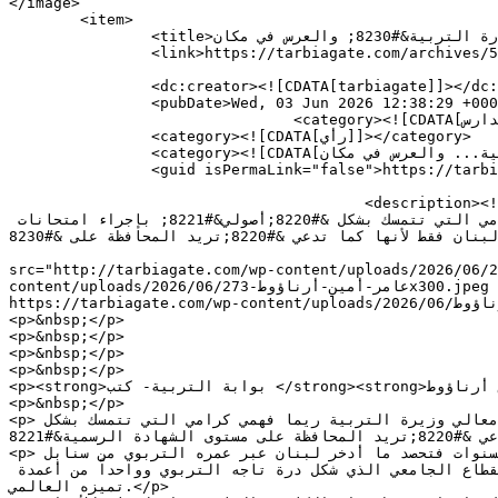
</image> 

	<item>

		<title>الطبل في وزارة التربية&#8230; والعرس في مكان</title>

		<link>https://tarbiagate.com/archives/54277</link>

		<dc:creator><![CDATA[tarbiagate]]></dc:creator>

		<pubDate>Wed, 03 Jun 2026 12:38:29 +0000</pubDate>

				<category><![CDATA[جامعات ومدارس]]></category>

		<category><![CDATA[رأي]]></category>

		<category><![CDATA[الطبل في وزارة التربية... والعرس في مكان]]></category>

		<guid isPermaLink="false">https://tarbiagate.com/?p=54277</guid>

					<description><![CDATA[&#160; &#160; &#160; &#160; بوابة التربية- كتب عامر أمين أرناؤوط*: &#160; لعل العنوان الذي تقدم خير 
تعبير عما يجري داخل أروقة وزارة التربية والتعليم العالي ممثلاً برأس قيادتها معالي وزيرة التربية ريما فهمي كرامي التي تتمسك بشكل &#8220;أصولي&#8221; بإجراء امتحانات 
بالانفراد أو بالشراكة مع المدارس العاملة في لبنان فقط لأنها كما تدعي &#8220;تريد المحافظة على &#8230;]]></description>

										<content:encoded><![CDATA[<p><img decoding="async" clas
src="http://tarbiagate.com/wp-content/uploads/2026/06/عامر-أمين-أرناؤوط-273x300.jpeg" alt="" width="332" height="365" srcset="https://tarbiagate.com/wp-
content/uploads/2026/06/عامر-أمين-أرناؤوط-273x300.jpeg 273w, https://tarbiagate.com/wp-content/uploads/2026/06/عامر-أمين-أرناؤوط-768x845.jpeg 768w, 
https://tarbiagate.com/wp-content/uploads/2026/06/عامر-أمين-أرناؤوط.jpeg 863w" sizes="(max-width: 332px) 100vw, 332px" /></p>

<p>&nbsp;</p>

<p>&nbsp;</p>

<p>&nbsp;</p>

<p>&nbsp;</p>

<p><strong>بوابة التربية- كتب </strong><strong>عامر أمين أرناؤوط*:</strong></p>

<p>&nbsp;</p>

<p>لعل العنوان الذي تقدم خير تعبير عما يجري داخل أروقة وزارة التربية والتعليم العالي ممثلاً برأس قيادتها معالي وزيرة التربية ريما فهمي كرامي التي تتمسك بشكل 
&#8220;أصولي&#8221; بإجراء امتحانات بالانفراد أو بالشراكة مع المدارس العاملة في لبنان فقط لأنها كما تدعي &#8220;تريد المحافظة على مستوى الشهادة الرسمية&#8221;.</p>

<p>هذه الشهادة التي أرهقتها السنوات الخمس السابقة العجاف التي أكلت حصادنا وربما ستكمل مسارها لتتم السابع  لها من السنوات فتحصد ما أدخر لبنان عبر عمره التربوي من سنابل 
قمح كان يباهي بها الأمم حتى صار  في مصاف الأوائل على مستوى التطور ومواكبة التكنولوجيا وبلغ مراتب متقدمة جدا في القطاع الجامعي الذي شكل درة تاجه التربوي وواحداً من أعمدة 
تميزه العالمي.</p>
