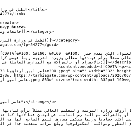
s="alignnone  wp-image-54279" 