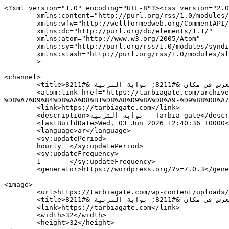
<?xml version="1.0" encoding="UTF-8"?><rss version="2.0
	xmlns:content="http://purl.org/rss/1.0/modules/content/"

	xmlns:wfw="http://wellformedweb.org/CommentAPI/"

	xmlns:dc="http://purl.org/dc/elements/1.1/"

	xmlns:atom="http://www.w3.org/2005/Atom"

	xmlns:sy="http://purl.org/rss/1.0/modules/syndication/"

	xmlns:slash="http://purl.org/rss/1.0/modules/slash/"

	>

<channel>

	<title>الطبل في وزارة التربية&#8230; والعرس في مكان &#8211; بوابة التربية &#8211; Tarbia gate</title>

	<atom:link href="https://tarbiagate.com/archives/tag/%D8%A7%D9%84%D8%B7%D8%A8%D9%84-%D9%81%D9%8A-%D9%88%D8%B2%D8%A7%D8%B1%D8%A9-
%D8%A7%D9%84%D8%AA%D8%B1%D8%A8%D9%8A%D8%A9-%D9%88%D8%A7
	<link>https://tarbiagate.com</link>

	<description>بوابة التربية - Tarbia gate</description>

	<lastBuildDate>Wed, 03 Jun 2026 12:40:36 +0000</lastBuildDate>

	<language>ar</language>

	<sy:updatePeriod>

	hourly	</sy:updatePeriod>

	<sy:updateFrequency>

	1	</sy:updateFrequency>

	<generator>https://wordpress.org/?v=7.0.3</generator>

<image>

	<url>https://tarbiagate.com/wp-content/uploads/2016/12/cropped-tarbiya-gate-logo-32x32.png</url>

	<title>الطبل في وزارة التربية&#8230; والعرس في مكان &#8211; بوابة التربية &#8211; Tarbia gate</title>

	<link>https://tarbiagate.com</link>

	<width>32</width>

	<height>32</height>
