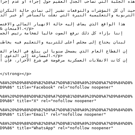
المسارعة إلى الدعوى إل

%8A%20%D9%88%D8%B2%D8%A7%D8%B1%D8%A9%20%D8%A7%D9%84%D8%
D9%86" title="Facebook" rel="nofollow noopener" 
%8A%20%D9%88%D8%B2%D8%A7%D8%B1%D8%A9%20%D8%A7%D9%84%D8%
D9%86" title="X" rel="nofollow noopener" 
%8A%20%D9%88%D8%B2%D8%A7%D8%B1%D8%A9%20%D8%A7%D9%84%D8%
D9%86" title="Email" rel="nofollow noopener" 
%8A%20%D9%88%D8%B2%D8%A7%D8%B1%D8%A9%20%D8%A7%D9%84%D8%
D9%86" title="WhatsApp" rel="nofollow noopener" 