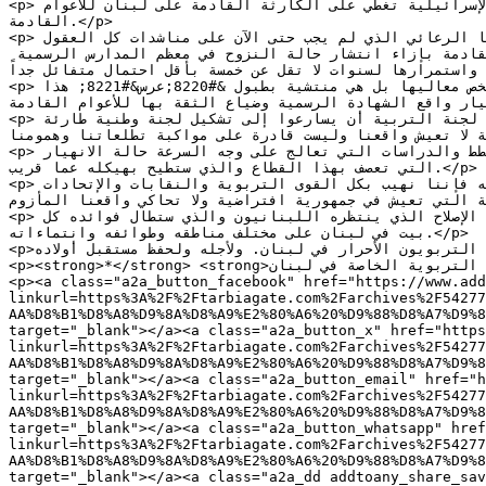
<p>هذه الجلبة التي تصاحب الجدل العقيم حول إجراء أو عدم إجراء الشهادة الرسمية الثانوية العامة بفعل الحرب المتمادية الإسرائيلية تغطي على الكارثة القادمة على لبنان للأعوام 
القادمة.</p>

<p>حيث أن كل المؤشرات والتوقعات تشير إلى تمادي حالة النكران ورمي المسؤولية عن وزارة التربية ومحاولة للتنصل من واجبها الرعائي الذي لم يجب حتى الآن على مناشدات كل العقول 
التربوية والتعليمية النيرة التي نقلت بالمباشر أو عبر الدراسات لمعالي وزيرة التربية هواجسها لناحية مصير الاعوام القادمة بإزاء انتشار حالة النزوح في معظم المدارس الرسمية 
استمرارها لسنوات لا تقل عن خمسة بأقل احتمال متفائل جداً.</p>
<p>هذا الواقع الذي يضاف إليه حالة الانهيار المالي والاقتصادي الذي يقبل عليه لبنان ربما لا تعلم به وزارة التربية بشخص معاليها بل هي منتشية بطبول &#8220;عرس&#8221; هذا 
ل مُخَلِّصاً لانهيار واقع الشهادة الرسمية وضياع الثقة بها للأعوام القادمة.</p>
<p>إننا بإزاء كل ذلك نرفع الصوت عاليا لفخامة رئيس الجمهورية ودولة رئيس مجلس النواب ومجلس الوزراء والسادة أعضاء لجنة التربية أن يسارعوا إلى تشكيل لجنة وطنية طارئة 
 لا تعيش واقعنا وليست قادرة على مواكبة تطلعاتنا وهمومنا.</p>
<p>لبنان يحتاج إلى مجلس أعلى للتربية والتعليم فيه يخاطب من خلاله الأمم والدول العربية وكل الجهات المانحة ويضع الخطط والدراسات التي تعالج على وجه السرعة حالة الانهيار 
التي تعصف بهذا القطاع والذي ستطيح بهيكله عما قريب.</p>

<p>إن القطاع العام الذي يضمحل سنويا لن يبلغ في العام القادم وفق دراسات متخصصة أكثر من 15% من عداد طلاب لبنان وعليه فإننا نهيب بكل القوى التربوية والنقابات والإتحادات 
لتي تعيش في جمهورية افتراضية ولا تحاكي واقعنا المأزوم.</p>
<p>إن كانت الانقلابات العسكرية مرفوضة في شرع الأحرار، فإن انقلاباً تربوياً إصلاحياً في لبنان ربما سيكون أحد أبرز إنجازات الإصلاح الذي ينتظره اللبنانيون والذي ستطال فوائده كل 
بيت في لبنان على مختلف مناطقه وطوائفه وانتماءاته.</p>

<p>حقاً: الطبل في وزارة التربية والعرس يجب أن يصنعه التربويون الأحرار في لبنان. ولأجله ولحفظ مستقبل أولاده.</p>

<p><strong>*</strong> <strong>المسؤول الاعلامي في الهيئة التأسيسية لنقابة أصحاب المؤسسات التربوية الخاصة في لبنان</strong></p>

<p><a class="a2a_button_facebook" href="https://www.add
linkurl=https%3A%2F%2Ftarbiagate.com%2Farchives%2F54277
AA%D8%B1%D8%A8%D9%8A%D8%A9%E2%80%A6%20%D9%88%D8%A7%D9%8
target="_blank"></a><a class="a2a_button_x" href="https
linkurl=https%3A%2F%2Ftarbiagate.com%2Farchives%2F54277
AA%D8%B1%D8%A8%D9%8A%D8%A9%E2%80%A6%20%D9%88%D8%A7%D9%8
target="_blank"></a><a class="a2a_button_email" href="h
linkurl=https%3A%2F%2Ftarbiagate.com%2Farchives%2F54277
AA%D8%B1%D8%A8%D9%8A%D8%A9%E2%80%A6%20%D9%88%D8%A7%D9%8
target="_blank"></a><a class="a2a_button_whatsapp" hre
linkurl=https%3A%2F%2Ftarbiagate.com%2Farchives%2F54277
AA%D8%B1%D8%A8%D9%8A%D8%A9%E2%80%A6%20%D9%88%D8%A7%D9%8
target="_blank"></a><a class="a2a_dd addtoany_share_sav