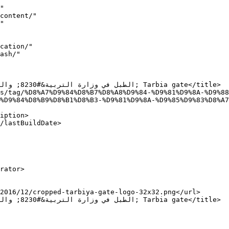
"

%D9%84%D8%B9%D8%B1%D8%B3-%D9%81%D9%8A-%D9%85%D9%83%D8%A7