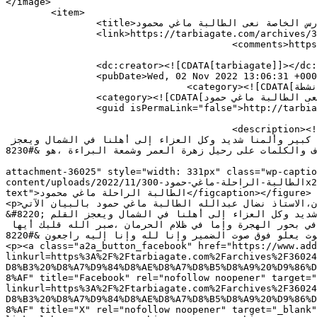
</image> 

	<item>

		<title>تجمع اتحاد المدارس الخاصة نعى الطالبة ماغي محمود</title>

		<link>https://tarbiagate.com/archives/36024</link>

					<comments>https://tarbiagate.com/archives/36024#respond</comments>

		<dc:creator><![CDATA[tarbiagate]]></dc:creator>

		<pubDate>Wed, 02 Nov 2022 13:06:31 +0000</pubDate>

				<category><![CDATA[اخبار وانشطة]]></category>

		<category><![CDATA[تجمع اتحاد المدارس الخاصة نعى الطالبة ماغي حمود]]></category>

		<guid isPermaLink="false">http://tarbiagate.com/?p=36024</guid>

					<description><![CDATA[بوابة التربية: نعى رئيس تجمع اتحاد المدارس الخاصة في لبنان،الاستاذ نضال عبدالله الطالبة ماغي حمود بالبيان 
الآتي : &#8220;سقطت ماغي وسقطت معها أرواحنا ،هو قدر طرابلس والشمال أن يقدما التضحيات الجسام على درب الوطن،مصابنا كبير وألمنا شديد وكل العزاء إلى أهلنا في الشمال ويعجز 
القلم وتنحني الحروف والكلمات على رحيل زهرة العمر وشمعة البراءة ،هو &#8230;]]></description>

										<content:encoded><![CDATA[<figure id="attachment_3602
attachment-36025" style="width: 331px" class="wp-captio
content/uploads/2022/11/الطالبة-الراحلة-ماغي-حمود-300x275.jpg" alt="" width="331" height="303" /><figcaption id="caption-attachment-36025" class="wp-caption-
text">الطالبة الراحلة ماغي محمود</figcaption></figure>

<p>بوابة التربية: نعى رئيس تجمع اتحاد المدارس الخاصة في لبنان،الاستاذ نضال عبدالله الطالبة ماغي حمود بالبيان الآتي :<br />

&#8220;سقطت ماغي وسقطت معها أرواحنا ،هو قدر طرابلس والشمال أن يقدما التضحيات الجسام على درب الوطن،مصابنا كبير وألمنا شديد وكل العزاء إلى أهلنا في الشمال ويعجز القلم 
وتنحني الحروف والكلمات على رحيل زهرة العمر وشمعة البراءة ،هو قدرنا في هذا الوطن أن ندفن خيرة شبابنا إما غرقاً في بحور الهجرة وإما في ظلام الحرمان ،صبر الله قلبك أيها 
الوالد المفجوع وأيتها الأم المصدومة نتشارك معكم العزاء والألم ونقف إلى جانبكم ولا صوت يعلو فوق صوت الضمير وإنا لله وإنا إليه راجعون &#8220;</p>

<p><a class="a2a_button_facebook" href="https://www.add
linkurl=https%3A%2F%2Ftarbiagate.com%2Farchives%2F36024
D8%B3%20%D8%A7%D9%84%D8%AE%D8%A7%D8%B5%D8%A9%20%D9%86%D
8%AF" title="Facebook" rel="nofollow noopener" target="
linkurl=https%3A%2F%2Ftarbiagate.com%2Farchives%2F36024
D8%B3%20%D8%A7%D9%84%D8%AE%D8%A7%D8%B5%D8%A9%20%D9%86%D
8%AF" title="X" rel="nofollow noopener" target="_blank"