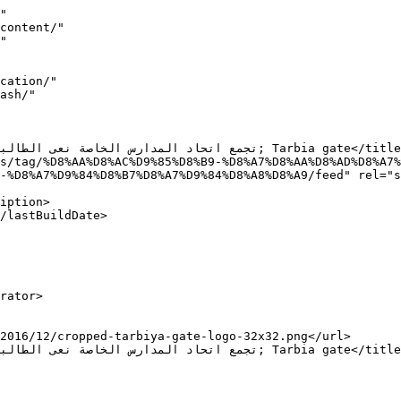
"

-%D8%A7%D9%84%D8%B7%D8%A7%D9%84%D8%A8%D8%A9/feed" rel="s