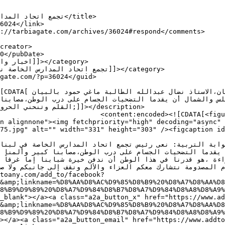
5" aria-describedby="caption-
n alignnone"><img fetchpriority="high" decoding="async" 
toany.com/add_to/facebook?
&amp;linkname=%D8%AA%D8%AC%D9%85%D8%B9%20%D8%A7%D8%AA%D8
8%B9%D9%89%20%D8%A7%D9%84%D8%B7%D8%A7%D9%84%D8%A8%D8%A9%
_blank"></a><a class="a2a_button_x" href="https://www.ad
&amp;linkname=%D8%AA%D8%AC%D9%85%D8%B9%20%D8%A7%D8%AA%D8
8%B9%D9%89%20%D8%A7%D9%84%D8%B7%D8%A7%D9%84%D8%A8%D8%A9%
></a><a class="a2a_button_email" href="https://www.addto