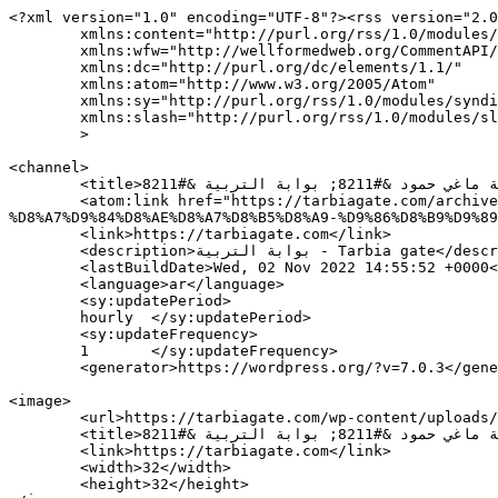
<?xml version="1.0" encoding="UTF-8"?><rss version="2.0
	xmlns:content="http://purl.org/rss/1.0/modules/content/"

	xmlns:wfw="http://wellformedweb.org/CommentAPI/"

	xmlns:dc="http://purl.org/dc/elements/1.1/"

	xmlns:atom="http://www.w3.org/2005/Atom"

	xmlns:sy="http://purl.org/rss/1.0/modules/syndication/"

	xmlns:slash="http://purl.org/rss/1.0/modules/slash/"

	>

<channel>

	<title>تجمع اتحاد المدارس الخاصة نعى الطالبة ماغي حمود &#8211; بوابة التربية &#8211; Tarbia gate</title>

	<atom:link href="https://tarbiagate.com/archives/tag/%D8%AA%D8%AC%D9%85%D8%B9-%D8%A7%D8%AA%D8%AD%D8%A7%D8%AF-%D8%A7%D9%84%D9%85%D8%AF%D8%A7%D8%B1%D8%B3-
%D8%A7%D9%84%D8%AE%D8%A7%D8%B5%D8%A9-%D9%86%D8%B9%D9%89
	<link>https://tarbiagate.com</link>

	<description>بوابة التربية - Tarbia gate</description>

	<lastBuildDate>Wed, 02 Nov 2022 14:55:52 +0000</lastBuildDate>

	<language>ar</language>

	<sy:updatePeriod>

	hourly	</sy:updatePeriod>

	<sy:updateFrequency>

	1	</sy:updateFrequency>

	<generator>https://wordpress.org/?v=7.0.3</generator>

<image>

	<url>https://tarbiagate.com/wp-content/uploads/2016/12/cropped-tarbiya-gate-logo-32x32.png</url>

	<title>تجمع اتحاد المدارس الخاصة نعى الطالبة ماغي حمود &#8211; بوابة التربية &#8211; Tarbia gate</title>

	<link>https://tarbiagate.com</link>

	<width>32</width>

	<height>32</height>
