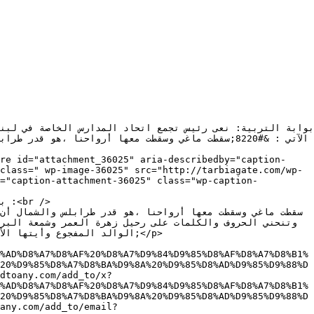
class=" wp-image-36025" src="http://tarbiagate.com/wp-
%AD%D8%A7%D8%AF%20%D8%A7%D9%84%D9%85%D8%AF%D8%A7%D8%B1%
20%D9%85%D8%A7%D8%BA%D9%8A%20%D9%85%D8%AD%D9%85%D9%88%D
dtoany.com/add_to/x?
%AD%D8%A7%D8%AF%20%D8%A7%D9%84%D9%85%D8%AF%D8%A7%D8%B1%
20%D9%85%D8%A7%D8%BA%D9%8A%20%D9%85%D8%AD%D9%85%D9%88%D
any.com/add_to/email?