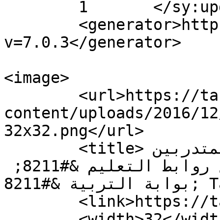
	1	</sy:updateFrequency>

	<generator>https://wordpress.org/?
v=7.0.3</generator>

<image>

	<url>https://tarbiagate.com/wp-
content/uploads/2016/12
32x32.png</url>

	<title>تضامن الأساتذة والمعلمين المتدربين 
فى دار المعلمين والمعلمات مع روابط التعليم &#8211; 
بوابة التربية &#8211; Tarbia gate</title>

	<link>https://tarbiagate.com</link>

	<width>32</width>
