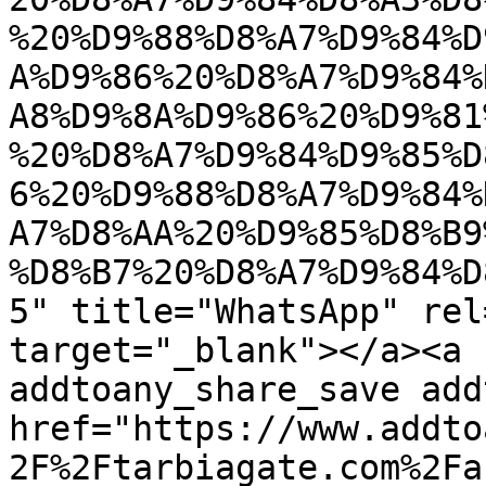
%20%D9%88%D8%A7%D9%84%D
A%D9%86%20%D8%A7%D9%84%
A8%D9%8A%D9%86%20%D9%81
%20%D8%A7%D9%84%D9%85%D
6%20%D9%88%D8%A7%D9%84%
A7%D8%AA%20%D9%85%D8%B9
%D8%B7%20%D8%A7%D9%84%D
5" title="WhatsApp" rel
target="_blank"></a><a 
addtoany_share_save add
href="https://www.addto
2F%2Ftarbiagate.com%2Fa