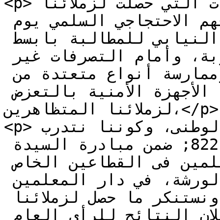
<p>ازاء الأحداث و التطورات التي حصلت لزملائنا 
الأساتذة والمعلمين خلال وقوفهم الاحتجاجي السلمي يوم 
أمس الخميس أمام المجلس النيابي للمطالبة بابسط 
حقوقهم وحقوقنا المسلوبة، وأمام التصرفات غير 
المسؤولة وغير المبررة وممارسة أنواع متعتدة من 
العنف مارسها بعض أفراد الأجهزة الأمنية بالتعزض 
لزملائنا المتظاهرين،</p>

<p>وإنطلاقا من حسنا الوطنى، وكوننا نتدرب 
فى&#8221;مدرسة المواطنية&#8221; ضمن مبادرة السيدة 
اللبنانية الأولى، فإننا كمعلمين فى القطاعين الخاص 
والرسمي ،والمشاركين في هذه الورشة، في دار المعلمين 
والمعلمات فى بيروت، نشجب ونستنكر ما حصل لزملائنا 
ونطالب بلجنة تحقيق فورية وإعلان النتائج للرأي العام 