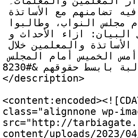
والمعلمين المتدربين فى دار المعلمين والمعلمات۔ 
بيروت،  بيان، أعلنوا فيه تضامنهم مع الأساتذة 
والمعلمين، وما حصل معهم أمام مجلس النواب، وطالبوا 
بلجنة تحقيق فورية، وجاء في البيان: ازاء الأحداث و 
التطورات التي حصلت لزملائنا الأساتذة والمعلمين خلال 
وقوفهم الاحتجاجي السلمي يوم أمس الخميس أمام المجلس 
النيابي للمطالبة بابسط حقوقهم &#8230;]]>
</description>

<content:encoded><![CDA
class="alignnone wp-ima
src="http://tarbiagate.
content/uploads/2023/04/بيان-4-300x253.jpg" alt="