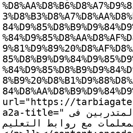
%D8%AA%D8%B6%D8%A7%D9%8
3%D8%B3%D8%A7%D8%AA%D8%
84%D9%85%D8%B9%D9%84%D9
%84%D9%85%D8%AA%D8%AF%D
9%81%D9%89%20%D8%AF%D8%
85%D8%B9%D9%84%D9%85%D9
%84%D9%85%D8%B9%D9%84%D
8%B9%20%D8%B1%D9%88%D8%
84%D8%AA%D8%B9%D9%84%D9
url="https://tarbiagate
a2a-title="تضامن الأساتذة والمعلمين المتدربين فى 
والمعلمات مع روابط التعليم