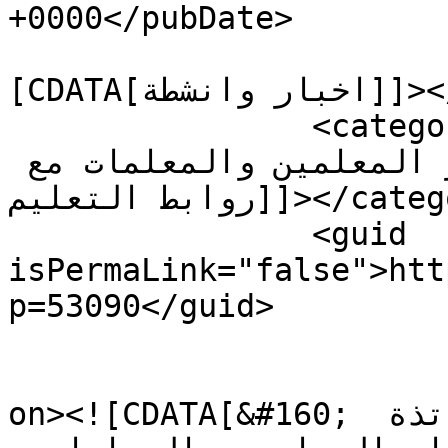
+0000</pubDate>

				<catego
[CDATA[اخبار وانشطة]]></category>

		<category><![CDATA[تضامن الأساتذة 
والمعلمين المتدربين فى دار المعلمين والمعلمات مع 
روابط التعليم]]></category>

		<guid 
isPermaLink="false">htt
p=53090</guid>

					<de
on><![CDATA[&#160; بوابة التربية: صدر عن الأساتذة 