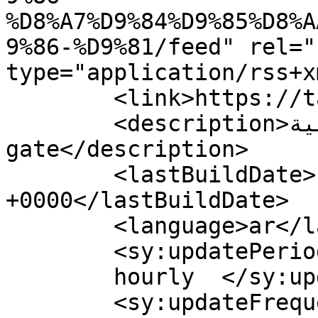
%D8%A7%D9%84%D9%85%D8%A
9%86-%D9%81/feed" rel="
type="application/rss+x
	<link>https://tarbiagate.com</link>

	<description>بوابة التربية - Tarbia 
gate</description>

	<lastBuildDate>Fri, 30 Jan 2026 12:47:12 
+0000</lastBuildDate>

	<language>ar</language>

	<sy:updatePeriod>

	hourly	</sy:updatePeriod>

	<sy:updateFrequency>
