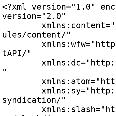
<?xml version="1.0" enc
version="2.0"

	xmlns:content="http://purl.org/rss/1.0/mod
ules/content/"

	xmlns:wfw="http://wellformedweb.org/Commen
tAPI/"

	xmlns:dc="http://purl.org/dc/elements/1.1/
"

	xmlns:atom="http://www.w3.org/2005/Atom"

	xmlns:sy="http://purl.org/rss/1.0/modules/
syndication/"

	xmlns:slash="http://purl.org/rss/1.0/modul