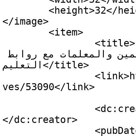
	<height>32</height>

</image> 

	<item>

		<title>تضامن الأساتذة والمعلمين 
المتدربين فى دار المعلمين والمعلمات مع روابط 
التعليم</title>

		<link>https://tarbiagate.com/archi
ves/53090</link>

		<dc:creator><![CDATA[tarbiagate]]>
</dc:creator>

		<pubDate>Fri, 30 Jan 2026 11:56:51 