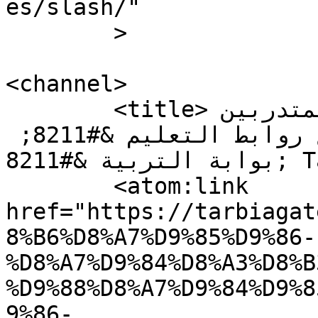
es/slash/"

	>

<channel>

	<title>تضامن الأساتذة والمعلمين المتدربين 
فى دار المعلمين والمعلمات مع روابط التعليم &#8211; 
بوابة التربية &#8211; Tarbia gate</title>

	<atom:link 
href="https://tarbiagat
8%B6%D8%A7%D9%85%D9%86-
%D8%A7%D9%84%D8%A3%D8%B
%D9%88%D8%A7%D9%84%D9%8
9%86-