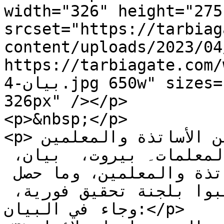
width="326" height="275"
srcset="https://tarbiag
content/uploads/2023/04/بيان-4-300x253.jpg 300w
https://tarbiagate.com/
بيان-4.jpg 650w" sizes="(max-width: 326px) 100vw, 
326px" /></p>

<p>&nbsp;</p>

<p>بوابة التربية: صدر عن الأساتذة والمعلمين 
المتدربين فى دار المعلمين والمعلمات۔ بيروت،  بيان، 
أعلنوا فيه تضامنهم مع الأساتذة والمعلمين، وما حصل 
معهم أمام مجلس النواب، وطالبوا بلجنة تحقيق فورية، 
وجاء في البيان:</p>
