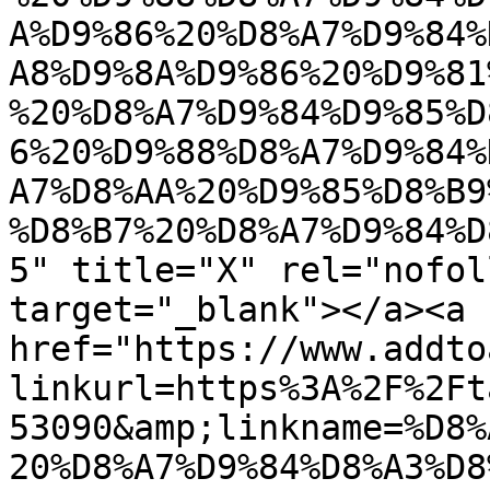
A%D9%86%20%D8%A7%D9%84%
A8%D9%8A%D9%86%20%D9%81
%20%D8%A7%D9%84%D9%85%D
6%20%D9%88%D8%A7%D9%84%
A7%D8%AA%20%D9%85%D8%B9
%D8%B7%20%D8%A7%D9%84%D
5" title="X" rel="nofol
target="_blank"></a><a 
href="https://www.addto
linkurl=https%3A%2F%2Ft
53090&amp;linkname=%D8%
20%D8%A7%D9%84%D8%A3%D8