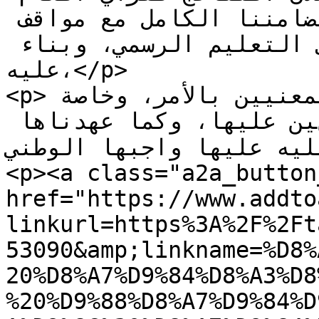
ومعاقبة الفاعلين، ونعلن تضامننا الكامل مع مواقف 
روابط الأساتذة والمعلمين في التعليم الرسمي، وبناء 
عليه،</p>

<p>نتوجه بكتابنا هذا إلى المعنيين بالأمر، وخاصة 
السيدة اللبنانية الأولى، متمݩين عليها، وكما عهدناها 
 يمليه عليها واجبها الوطني
<p><a class="a2a_button
href="https://www.addto
linkurl=https%3A%2F%2Ft
53090&amp;linkname=%D8%
20%D8%A7%D9%84%D8%A3%D8
%20%D9%88%D8%A7%D9%84%D