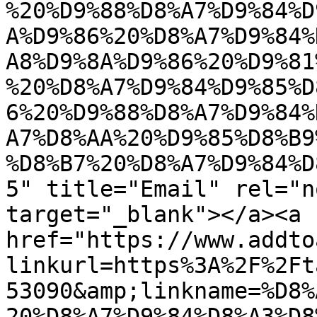
%20%D9%88%D8%A7%D9%84%D
A%D9%86%20%D8%A7%D9%84%
A8%D9%8A%D9%86%20%D9%81
%20%D8%A7%D9%84%D9%85%D
6%20%D9%88%D8%A7%D9%84%
A7%D8%AA%20%D9%85%D8%B9
%D8%B7%20%D8%A7%D9%84%D
5" title="Email" rel="n
target="_blank"></a><a 
href="https://www.addto
linkurl=https%3A%2F%2Ft
53090&amp;linkname=%D8%
20%D8%A7%D9%84%D8%A3%D8