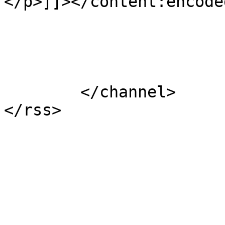
</p>]]></content:encoded
			</item>
	</channel>
