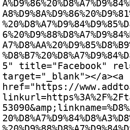
A%D9%86%20%D8%A7%D9%84%
A8%D9%8A%D9%86%20%D9%81
%20%D8%A7%D9%84%D9%85%D
6%20%D9%88%D8%A7%D9%84%
A7%D8%AA%20%D9%85%D8%B9
%D8%B7%20%D8%A7%D9%84%D
5" title="Facebook" rel
target="_blank"></a><a 
href="https://www.addto
linkurl=https%3A%2F%2Ft
53090&amp;linkname=%D8%
20%D8%A7%D9%84%D8%A3%D8
%20%D9%88%D8%A7%D9%84%D