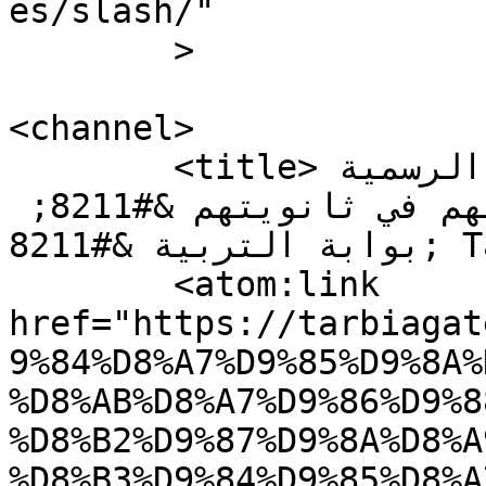
es/slash/"

	>

<channel>

	<title>تلاميذ ثانوية زهية سلمان الرسمية 
شكروا كل من ساهم في بقائهم في ثانويتهم &#8211; 
بوابة التربية &#8211; Tarbia gate</title>

	<atom:link 
href="https://tarbiagat
9%84%D8%A7%D9%85%D9%8A%
%D8%AB%D8%A7%D9%86%D9%8
%D8%B2%D9%87%D9%8A%D8%A
%D8%B3%D9%84%D9%85%D8%A