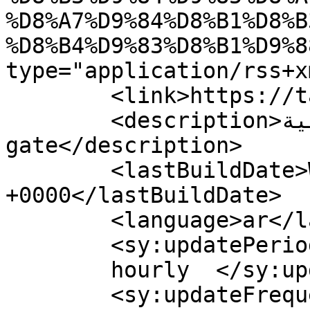
%D8%A7%D9%84%D8%B1%D8%B
%D8%B4%D9%83%D8%B1%D9%8
type="application/rss+x
	<link>https://tarbiagate.com</link>

	<description>بوابة التربية - Tarbia 
gate</description>

	<lastBuildDate>Wed, 29 Oct 2025 10:40:13 
+0000</lastBuildDate>

	<language>ar</language>

	<sy:updatePeriod>

	hourly	</sy:updatePeriod>

	<sy:updateFrequency>
