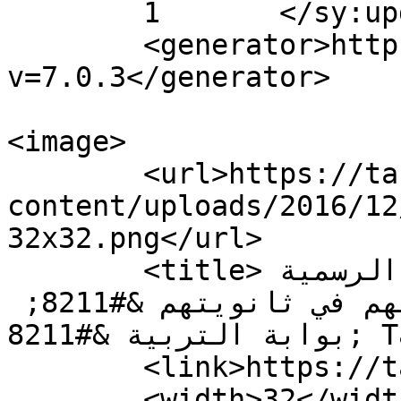
	1	</sy:updateFrequency>

	<generator>https://wordpress.org/?
v=7.0.3</generator>

<image>

	<url>https://tarbiagate.com/wp-
content/uploads/2016/12
32x32.png</url>

	<title>تلاميذ ثانوية زهية سلمان الرسمية 
شكروا كل من ساهم في بقائهم في ثانويتهم &#8211; 
بوابة التربية &#8211; Tarbia gate</title>

	<link>https://tarbiagate.com</link>

	<width>32</width>
