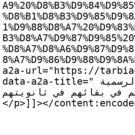
A9%20%D8%B3%D9%84%D9%85
%D8%B1%D8%B3%D9%85%D9%8
1%D9%88%D8%A7%20%D9%83%
B3%D8%A7%D9%87%D9%85%20
%D8%A7%D8%A6%D9%87%D9%8
8%A7%D9%86%D9%88%D9%8A%
a2a-url="https://tarbia
data-a2a-title="تلاميذ ثانوية زهية سلمان الرسمية 
ساهم في بقائهم في ثانويتهم
</p>]]></content:encoded