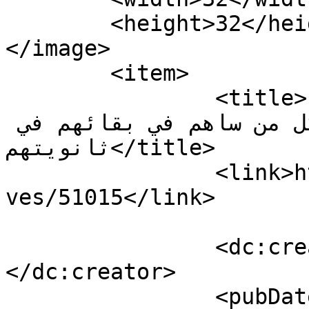
	<height>32</height>

</image> 

	<item>

		<title>تلاميذ ثانوية زهية سلمان 
الرسمية شكروا كل من ساهم في بقائهم في 
ثانويتهم</title>

		<link>https://tarbiagate.com/archi
ves/51015</link>

		<dc:creator><![CDATA[tarbiagate]]>
</dc:creator>

		<pubDate>Wed, 29 Oct 2025 09:35:59 