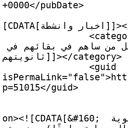
+0000</pubDate>

				<catego
[CDATA[اخبار وانشطة]]></category>

		<category><![CDATA[تلاميذ ثانوية 
زهية سلمان الرسمية شكروا كل من ساهم في بقائهم في 
ثانويتهم]]></category>

		<guid 
isPermaLink="false">htt
p=51015</guid>

					<de
on><![CDATA[&#160; بوابة التربية: شكر تلاميذ ثانوية 