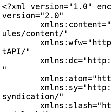
<?xml version="1.0" enc
version="2.0"

	xmlns:content="http://purl.org/rss/1.0/mod
ules/content/"

	xmlns:wfw="http://wellformedweb.org/Commen
tAPI/"

	xmlns:dc="http://purl.org/dc/elements/1.1/
"

	xmlns:atom="http://www.w3.org/2005/Atom"

	xmlns:sy="http://purl.org/rss/1.0/modules/
syndication/"

	xmlns:slash="http://purl.org/rss/1.0/modul