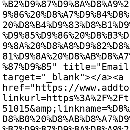
%B2%D9%87%D9%8A%D8%A9%2
9%86%20%D8%A7%D9%84%D8%
20%D8%B4%D9%83%D8%B1%D9
%D9%85%D9%86%20%D8%B3%D
9%8A%20%D8%A8%D9%82%D8%
81%D9%8A%20%D8%AB%D8%A7
%87%D9%85" title="Email
target="_blank"></a><a 
href="https://www.addto
linkurl=https%3A%2F%2Ft
51015&amp;linkname=%D8%
D8%B0%20%D8%AB%D8%A7%D9
%B2%D9%87%D9%8A%D8%A9%2