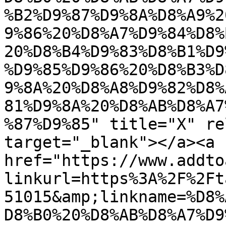
%B2%D9%87%D9%8A%D8%A9%2
9%86%20%D8%A7%D9%84%D8%
20%D8%B4%D9%83%D8%B1%D9
%D9%85%D9%86%20%D8%B3%D
9%8A%20%D8%A8%D9%82%D8%
81%D9%8A%20%D8%AB%D8%A7
%87%D9%85" title="X" re
target="_blank"></a><a 
href="https://www.addto
linkurl=https%3A%2F%2Ft
51015&amp;linkname=%D8%
D8%B0%20%D8%AB%D8%A7%D9