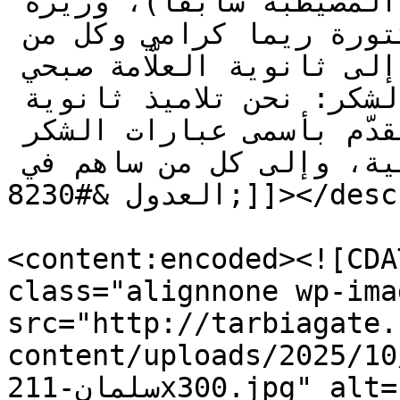
زهية سلمان الرسمية (وطى المصيطبة سابقًا)، وزيرة 
التربية التعليم العالي الدكتورة ريما كرامي وكل من 
ساهم في العدول عن قرار ضمّنا إلى ثانوية العلّامة صبحي 
المحمصاني، وجاء في بيان الشكر: نحن تلاميذ ثانوية 
زهية سلمان الرسمية، نتقدّم بأسمى عبارات الشكر 
والتقدير إلى  وزيرة التربية، وإلى كل من ساهم في 
العدول &#8230;]]></description>

<content:encoded><![CDA
class="alignnone wp-ima
src="http://tarbiagate.
content/uploads/2025/10/انوية-زهية
سلمان-211x300.jpg" alt="" width="328" height="466" 