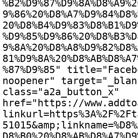
%B2%D9%87%D9%8A%D8%A9%2
9%86%20%D8%A7%D9%84%D8%
20%D8%B4%D9%83%D8%B1%D9
%D9%85%D9%86%20%D8%B3%D
9%8A%20%D8%A8%D9%82%D8%
81%D9%8A%20%D8%AB%D8%A7
%87%D9%85" title="Faceb
noopener" target="_blan
class="a2a_button_x" 
href="https://www.addto
linkurl=https%3A%2F%2Ft
51015&amp;linkname=%D8%
D8%B0%20%D8%AB%D8%A7%D9