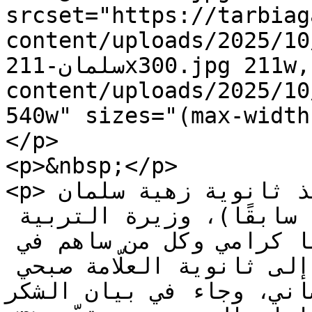
srcset="https://tarbiag
content/uploads/2025/10/انوية-زهية
سلمان-211x300.jpg 211w, https://tarbiagate.com/wp-
content/uploads/2025/10/ثانوية-زهية-سلمان.jp
540w" sizes="(max-width
</p>

<p>&nbsp;</p>

<p>بوابة التربية: شكر تلاميذ ثانوية زهية سلمان 
الرسمية (وطى المصيطبة سابقًا)، وزيرة التربية 
التعليم العالي الدكتورة ريما كرامي وكل من ساهم في 
العدول عن قرار ضمّنا إلى ثانوية العلّامة صبحي 
محمصاني، وجاء في بيان الشكر