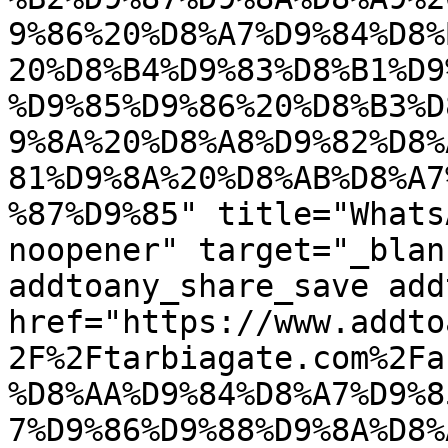
9%86%20%D8%A7%D9%84%D8%
20%D8%B4%D9%83%D8%B1%D9
%D9%85%D9%86%20%D8%B3%D
9%8A%20%D8%A8%D9%82%D8%
81%D9%8A%20%D8%AB%D8%A7
%87%D9%85" title="Whats
noopener" target="_blan
addtoany_share_save add
href="https://www.addto
2F%2Ftarbiagate.com%2Fa
%D8%AA%D9%84%D8%A7%D9%8
7%D9%86%D9%88%D9%8A%D8%