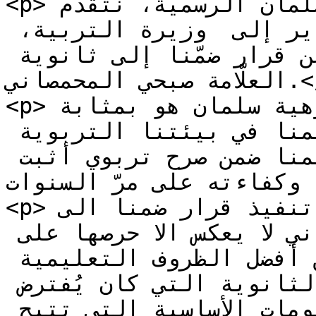
<p>نحن تلاميذ ثانوية زهية سلمان الرسمية، نتقدّم 
بأسمى عبارات الشكر والتقدير إلى  وزيرة التربية، 
وإلى كل من ساهم في العدول عن قرار ضمّنا إلى ثانوية 
العلّامة صبحي المحمصاني.</p>

<p>ان قرار العودة الى ثانوية زهية سلمان هو بمثابة 
إنصاف لحقّنا في متابعة تعليمنا في بيئتنا التربوية 
السليمة، حيث نشأنا وتعلّمنا ضمن صرح تربوي أثبت 
ميّزه وكفاءته على مرّ السنوات
<p>إنّ تريّث معالي الوزيرة  تنفيذ قرار ضمنا الى 
ثانوية العلامة صبحي المحمصاني لا يعكس الا حرصها على 
مصلحة الطلاب أولاً، وعلى تأمين أفضل الظروف التعليمية 
الممكنة لهم، خصوصاً وأنّ الثانوية التي كان يُفترض 
نقلنا إليها تفتقد إلى المقومات الأساسية التي تتيح 