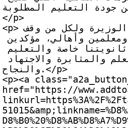
ين جودة التعليم المطلوبة
</p>

<p>نجدّد شكرنا العميق لمعالي الوزيرة ولكل من وقف 
إلى جانبنا، من إدارة ومعلمين وأهالي، مؤكدين 
التزامنا الدائم برفع اسم ثانويتنا خاصة والتعليم 
الرسمي عامة عالياً بالعلم والمثابرة والاجتهاد 
والنجاح.</p>

<p><a class="a2a_button
href="https://www.addto
linkurl=https%3A%2F%2Ft
51015&amp;linkname=%D8%
D8%B0%20%D8%AB%D8%A7%D9