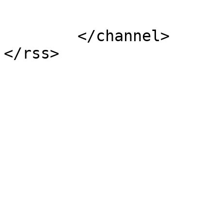
			</item>
	</channel>
