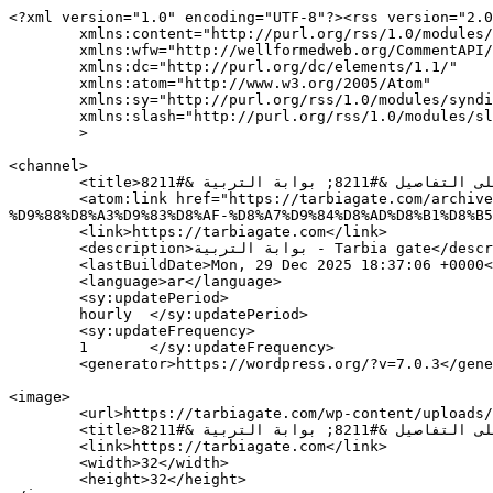
<?xml version="1.0" encoding="UTF-8"?><rss version="2.0
	xmlns:content="http://purl.org/rss/1.0/modules/content/"

	xmlns:wfw="http://wellformedweb.org/CommentAPI/"

	xmlns:dc="http://purl.org/dc/elements/1.1/"

	xmlns:atom="http://www.w3.org/2005/Atom"

	xmlns:sy="http://purl.org/rss/1.0/modules/syndication/"

	xmlns:slash="http://purl.org/rss/1.0/modules/slash/"

	>

<channel>

	<title>جابر اجتمع مع بدران وأكد الحرص على دعم الجامعة اللبنانية ولجنة تتطلع على التفاصيل &#8211; بوابة التربية &#8211; Tarbia gate</title>

	<atom:link href="https://tarbiagate.com/archives/tag/%D8%AC%D8%A7%D8%A8%D8%B1-%D8%A7%D8%AC%D8%AA%D9%85%D8%B9-%D9%85%D8%B9-%D8%A8%D8%AF%D8%B1%D8%A7%D9%86-
%D9%88%D8%A3%D9%83%D8%AF-%D8%A7%D9%84%D8%AD%D8%B1%D8%B5
	<link>https://tarbiagate.com</link>

	<description>بوابة التربية - Tarbia gate</description>

	<lastBuildDate>Mon, 29 Dec 2025 18:37:06 +0000</lastBuildDate>

	<language>ar</language>

	<sy:updatePeriod>

	hourly	</sy:updatePeriod>

	<sy:updateFrequency>

	1	</sy:updateFrequency>

	<generator>https://wordpress.org/?v=7.0.3</generator>

<image>

	<url>https://tarbiagate.com/wp-content/uploads/2016/12/cropped-tarbiya-gate-logo-32x32.png</url>

	<title>جابر اجتمع مع بدران وأكد الحرص على دعم الجامعة اللبنانية ولجنة تتطلع على التفاصيل &#8211; بوابة التربية &#8211; Tarbia gate</title>

	<link>https://tarbiagate.com</link>

	<width>32</width>

	<height>32</height>
