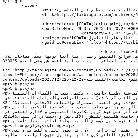
</image> 

	<item>

		<title>جابر اجتمع مع بدران وأكد الحرص على دعم الجامعة اللبنانية ولجنة المتعاقدين تتطلع على التفاصيل</title>

		<link>https://tarbiagate.com/archives/52663</link>

		<dc:creator><![CDATA[tarbiagate]]></dc:creator>

		<pubDate>Mon, 29 Dec 2025 16:20:22 +0000</pubDate>

				<category><![CDATA[جامعات ومدارس]]></category>

		<category><![CDATA[جابر اجتمع مع بدران وأكد الحرص على دعم الجامعة اللبنانية ولجنة تتطلع على التفاصيل]]></category>

		<guid isPermaLink="false">https://tarbiagate.com/?p=52663</guid>

					<description><![CDATA[&#160; &#160; بوابة التربية: أكد وزير المالية ياسين جابر &#8220;الحرص على دعم الجامعة اللبنانية وتطويرها 
وضمان استمراريتها كمؤسسة وطنية جامعة، لا تكتفي بتخريج الكفاءات العلمية وتؤمن تكافؤ الفرص في التعليم العالي لكل شرائح المجتمع وحسب، انما أيضاً كونها تشكّل مساحات تلاق 
وحوار وانفتاح للجيل الشاب كي لا تغرّبه بعض المواقف والسياسات المتناقضة عن وعي القيم &#8230;]]></description>

										<content:encoded><![CDATA[<p><img decoding="async" cla
src="http://tarbiagate.com/wp-content/uploads/2025/12/وزير-المال-اجتمع-مع-رئيس-الجامعة-اللبنانية-29-12-225-300x170.jpg" alt="" width="328" height="186" 
srcset="https://tarbiagate.com/wp-content/uploads/2025/12/وزير-المال-اجتمع-مع-رئيس-الجامعة-اللبنانية-29-12-225-300x170.jpg 300w, https://tarbiagat
content/uploads/2025/12/وزير-المال-اجتمع-مع-رئيس-الجامعة-اللبنانية-29-12-225.jpg 750w" sizes="(max-width: 328px) 100vw, 328px" /></p>

<p>&nbsp;</p>

<p>&nbsp;</p>

<p>بوابة التربية: أكد وزير المالية ياسين جابر &#8220;الحرص على دعم الجامعة اللبنانية وتطويرها وضمان استمراريتها كمؤسسة وطنية جامعة، لا تكتفي بتخريج الكفاءات العلمية 
وتؤمن تكافؤ الفرص في التعليم العالي لكل شرائح المجتمع وحسب، انما أيضاً كونها تشكّل مساحات تلاق وحوار وانفتاح للجيل الشاب كي لا تغرّبه بعض المواقف والسياسات المتناقضة عن 
وعي القيم المشتركة والتفاعل الايجابي البناء&#8221;.</p>

<p>وقال لدى استقباله رئيس الجامعة اللبنانية البروفسور بسام بدران يرافقه رئيس رابطة الاساتذة المتفرغين الدكتور يحيي الربيع ورئيس مجلس المندوبين للاساتذة الدكتور دانييل 
القطريب،:&#8221;من اهتماماتنا تأمين ما يلزم من اعتمادات بما يحفظ المستوى العلمي للجامعة ويحصنه من جانب، ومن جانب آخر على عيش كريم لكادرها التعليمي والإداري لتستمر في 
دورها ولتكون جامعة طليعية للتطور الأكاديمي والاجتماعي في لبنان&#8221;.</p>

<p>وقد تم  في خلال اللقاء عرض شامل لأوضاع الجامعة واحتياجاتها وسبل تأمينها.</p>

<p><strong>بدران</strong></p>

<p>وبعد الاجتماع، شكر بدران للوزير جابر اهتمامه ب&#8221;أوضاع الجامعة ومطالب اساتذتها&#8221;، وقال:&#8221; إن الاجتماع انقسم الى جزأين، الأول في حضور يحيي والقطريب والذي 
تركز على موضوع الراتبين الإضافيين والمساعدة لصندوق التعاضد وقد وعد الوزير جابر بدراستهما وايجاد الحلول لهما. والجزء الثاني كان ثنائيا وتناول شؤون الجامعة المالية 