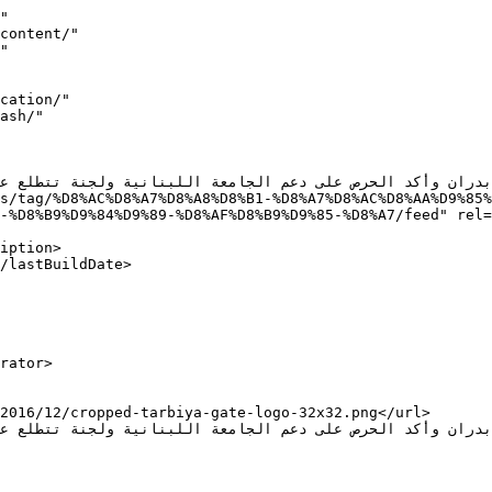
"

-%D8%B9%D9%84%D9%89-%D8%AF%D8%B9%D9%85-%D8%A7/feed" rel=