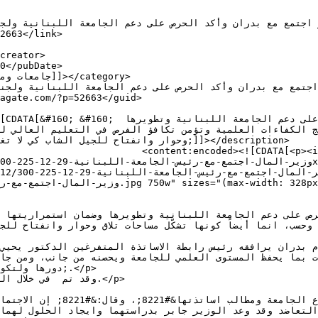
ss="alignnone wp-image-52665" 
e.com/wp-