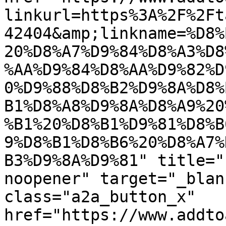
linkurl=https%3A%2F%2Ft
42404&amp;linkname=%D8%
20%D8%A7%D9%84%D8%A3%D8
%AA%D9%84%D8%AA%D9%82%D
0%D9%88%D8%B2%D9%8A%D8%
B1%D8%A8%D9%8A%D8%A9%20
%B1%20%D8%B1%D9%81%D8%B
9%D8%B1%D8%B6%20%D8%A7%
B3%D9%8A%D9%81" title="
noopener" target="_blan
class="a2a_button_x" 
href="https://www.addto