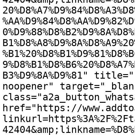
20%D8%A7%D9%84%D8%A3%D8
%AA%D9%84%D8%AA%D9%82%D
0%D9%88%D8%B2%D9%8A%D8%
B1%D8%A8%D9%8A%D8%A9%20
%B1%20%D8%B1%D9%81%D8%B
9%D8%B1%D8%B6%20%D8%A7%
B3%D9%8A%D9%81" title="
noopener" target="_blan
class="a2a_button_whatsa
href="https://www.addto
linkurl=https%3A%2F%2Ft
42404&amp;linkname=%D8%