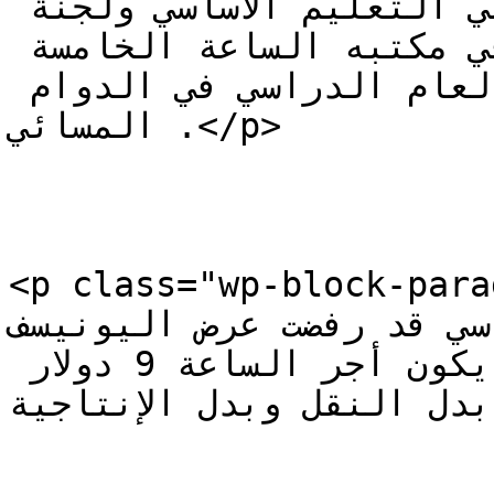
وزير التربية رابطة معلمي التعليم الأساسي ولجنة 
الدوام المسائي غدا الثلاثاء في مكتبه الساعة الخامسة 
بعد الظهر لبحث إطلاق العام الدراسي في الدوام 
المسائي .</p>

<p class="wp-block-paragraph">ابطة
عليم الأساسي قد رفضت عرض اليونيسف
دولار أجر للساعة وطالبت أن يكون أجر الساعة 9 دولار 
مل بدل النقل وبدل الإنتاجية