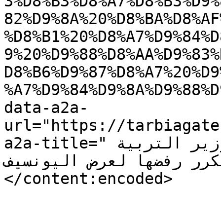
3%D8%B3%D8%A7%D8%B3%D9%
82%D9%8A%20%D8%BA%D8%AF
%D8%B1%20%D8%A7%D9%84%D
9%20%D9%88%D8%AA%D9%83%
D8%B6%D9%87%D8%A7%20%D9
%A7%D9%84%D9%8A%D9%88%D
data-a2a-
url="https://tarbiagate
a2a-title="رابطة الأساسي تلتقي غدا وزير التربية 
وتكرر رفضها لعرض اليونسيف"></a></p>
</content:encoded>

					<wf