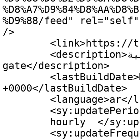
%D8%A7%D9%84%D8%AA%D8%B
%D9%88/feed" rel="self"
/>

	<link>https://tarbiagate.com</link>

	<description>بوابة التربية - Tarbia 
gate</description>

	<lastBuildDate>Mon, 20 Nov 2023 16:44:25 
+0000</lastBuildDate>

	<language>ar</language>

	<sy:updatePeriod>

	hourly	</sy:updatePeriod>

	<sy:updateFrequency>
