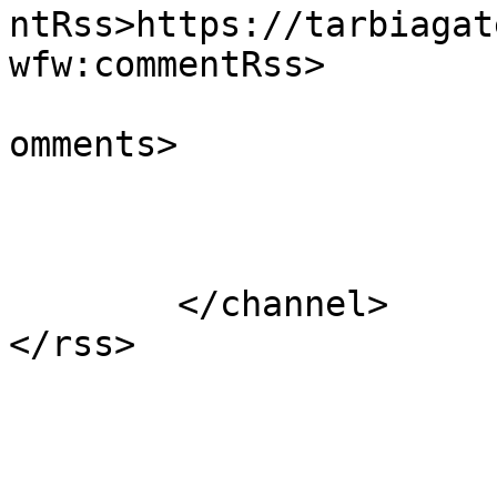
ntRss>https://tarbiagat
wfw:commentRss>

			<slash:comments>0</slash
omments>

			</item>
	</channel>
