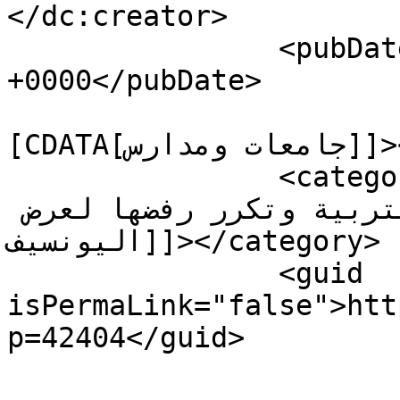
</dc:creator>

		<pubDate>Mon, 20 Nov 2023 16:44:24 
+0000</pubDate>

				<catego
[CDATA[جامعات ومدارس]]></category>

		<category><![CDATA[رابطة الأساسي 
تلتقي غدا وزير التربية وتكرر رفضها لعرض 
اليونسيف]]></category>

		<guid 
isPermaLink="false">htt
p=42404</guid>
