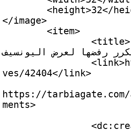
	<height>32</height>

</image> 

	<item>

		<title>رابطة الأساسي تلتقي غدا وزير 
بية وتكرر رفضها لعرض اليونسيف
		<link>https://tarbiagate.com/archi
ves/42404</link>

					<co
https://tarbiagate.com/
ments>

		<dc:creator><![CDATA[mcg]]>