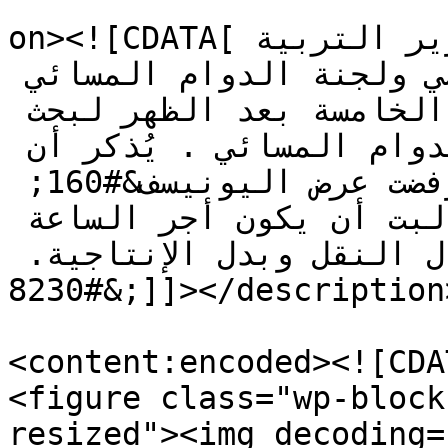
					<de
on><![CDATA[بوابة التربية: يلتقي وزير التربية 
رابطة معلمي التعليم الأساسي ولجنة الدوام المسائي 
غدا الثلاثاء في مكتبه الساعة الخامسة بعد الظهر لبحث 
إطلاق العام الدراسي في الدوام المسائي . يُذكر أن 
رابطة التعليم الأساسي قد رفضت عرض اليونيسف&#160; 
إعطاء 6 دولار أجر للساعة وطالبت أن يكون أجر الساعة 
9 دولار كونها ستشمل بدل النقل وبدل الإنتاجية. 
&#8230;]]></description>

<content:encoded><![CDAT
<figure class="wp-block
resized"><img decoding=