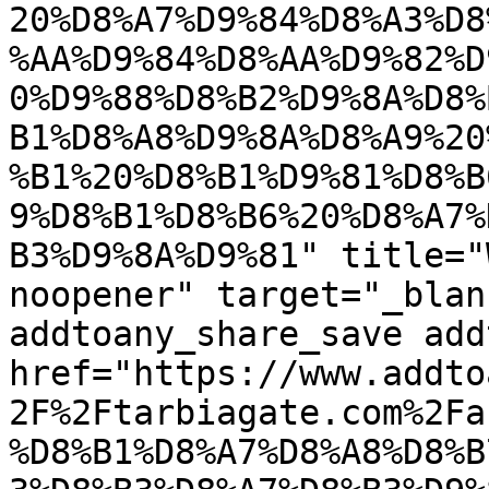
20%D8%A7%D9%84%D8%A3%D8
%AA%D9%84%D8%AA%D9%82%D
0%D9%88%D8%B2%D9%8A%D8%
B1%D8%A8%D9%8A%D8%A9%20
%B1%20%D8%B1%D9%81%D8%B
9%D8%B1%D8%B6%20%D8%A7%
B3%D9%8A%D9%81" title="
noopener" target="_blan
addtoany_share_save add
href="https://www.addto
2F%2Ftarbiagate.com%2Fa
%D8%B1%D8%A7%D8%A8%D8%B