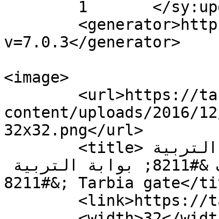
	1	</sy:updateFrequency>

	<generator>https://wordpress.org/?
v=7.0.3</generator>

<image>

	<url>https://tarbiagate.com/wp-
content/uploads/2016/12
32x32.png</url>

	<title>رابطة الأساسي تلتقي غدا وزير التربية 
وتكرر رفضها لعرض اليونسيف &#8211; بوابة التربية 
&#8211; Tarbia gate</title>

	<link>https://tarbiagate.com</link>

	<width>32</width>
