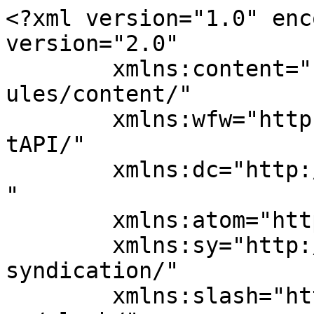
<?xml version="1.0" enc
version="2.0"

	xmlns:content="http://purl.org/rss/1.0/mod
ules/content/"

	xmlns:wfw="http://wellformedweb.org/Commen
tAPI/"

	xmlns:dc="http://purl.org/dc/elements/1.1/
"

	xmlns:atom="http://www.w3.org/2005/Atom"

	xmlns:sy="http://purl.org/rss/1.0/modules/
syndication/"

	xmlns:slash="http://purl.org/rss/1.0/modul