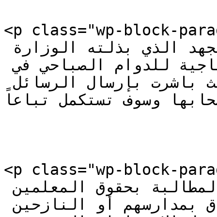
<p class="wp-block-paragraph">نت رابطة
معلمي التعليم الأساسي على الجهد الذي بذلته الوزارة 
للالتزام بدفع بدل الإنتاجية للدوام الصباحي في 
المواقيت المحددة من قبلها حيث باشرت بإرسال الرسائل 
لى أصحابها وسوف تستكمل تباعاً
<p class="wp-block-paragraph">&n
أنها لن تتوانى عن المطالبة بحقوق المعلمين 
المتوقفين قسراً عن الالتحاق بمدارسهم أو النازحين 