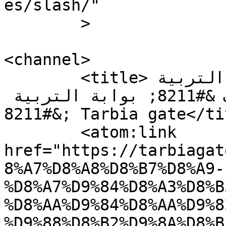
es/slash/"

	>

<channel>

	<title>رابطة الأساسي تلتقي غدا وزير التربية 
وتكرر رفضها لعرض اليونسيف &#8211; بوابة التربية 
&#8211; Tarbia gate</title>

	<atom:link 
href="https://tarbiagat
8%A7%D8%A8%D8%B7%D8%A9-
%D8%A7%D9%84%D8%A3%D8%B
%D8%AA%D9%84%D8%AA%D9%8
%D9%88%D8%B2%D9%8A%D8%B