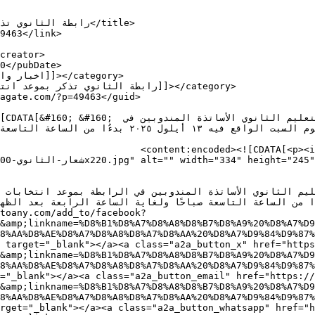
ass="alignnone wp-image-7252" 
أيلول ٢٠٢٥ بدءُا من الساعة التاسعة صباحًا ولغاية الساعة الرابعة .
toany.com/add_to/facebook?
&amp;linkname=%D8%B1%D8%A7%D8%A8%D8%B7%D8%A9%20%D8%A7%D9
8%AA%D8%AE%D8%A7%D8%A8%D8%A7%D8%AA%20%D8%A7%D9%84%D9%87%
 target="_blank"></a><a class="a2a_button_x" href="https
&amp;linkname=%D8%B1%D8%A7%D8%A8%D8%B7%D8%A9%20%D8%A7%D9
8%AA%D8%AE%D8%A7%D8%A8%D8%A7%D8%AA%20%D8%A7%D9%84%D9%87%
="_blank"></a><a class="a2a_button_email" href="https://
&amp;linkname=%D8%B1%D8%A7%D8%A8%D8%B7%D8%A9%20%D8%A7%D9
8%AA%D8%AE%D8%A7%D8%A8%D8%A7%D8%AA%20%D8%A7%D9%84%D9%87%
arget="_blank"></a><a class="a2a_button_whatsapp" href="h