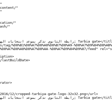
"

%D8%A7%D8%A8%D8%A7%D8%AA-%D8%A7%D9%84%D9%87/feed" rel="s