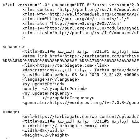
<?xml version="1.0" encoding="UTF-8"?><rss version="2.0
	xmlns:content="http://purl.org/rss/1.0/modules/content/"

	xmlns:wfw="http://wellformedweb.org/CommentAPI/"

	xmlns:dc="http://purl.org/dc/elements/1.1/"

	xmlns:atom="http://www.w3.org/2005/Atom"

	xmlns:sy="http://purl.org/rss/1.0/modules/syndication/"

	xmlns:slash="http://purl.org/rss/1.0/modules/slash/"

	>

<channel>

	<title>رابطة الثانوي تذكر بموعد انتخابات الهيئة الإدارية &#8211; بوابة التربية &#8211; Tarbia gate</title>

	<atom:link href="https://tarbiagate.com/archives/tag/%D8%B1%D8%A7%D8%A8%D8%B7%D8%A9-%D8%A7%D9%84%D8%AB%D8%A7%D9%86%D9%88%D9%8A-%D8%AA%D8%B0%D9%83%D8%B1-
%D8%A8%D9%85%D9%88%D8%B9%D8%AF-%D8%A7%D9%86%D8%AA%D8%AE
	<link>https://tarbiagate.com</link>

	<description>بوابة التربية - Tarbia gate</description>

	<lastBuildDate>Mon, 08 Sep 2025 13:51:23 +0000</lastBuildDate>

	<language>ar</language>

	<sy:updatePeriod>

	hourly	</sy:updatePeriod>

	<sy:updateFrequency>

	1	</sy:updateFrequency>

	<generator>https://wordpress.org/?v=7.0.3</generator>

<image>

	<url>https://tarbiagate.com/wp-content/uploads/2016/12/cropped-tarbiya-gate-logo-32x32.png</url>

	<title>رابطة الثانوي تذكر بموعد انتخابات الهيئة الإدارية &#8211; بوابة التربية &#8211; Tarbia gate</title>

	<link>https://tarbiagate.com</link>

	<width>32</width>

	<height>32</height>
