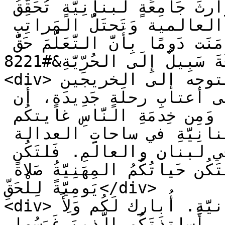
التهميش وَالصُّوَرَ النَّمَطِيَّةَ، وَارثَ جَامِعَةٍ لبنانِيَّةٍ تُحَقِّقُ 
تَقَدُّمًا ثابتًا في التصنيفات العالمية وَتَحتَلُّ المَراتِب 
الأولى محليًّا ، جامِعَةٍ آمَنَت دَومًا بِأَنَّ التَّعَلُّمَ حَقٌّ 
لِلجَميعِ، وَأَنَّ الْمَعْرِفَةَ سَبِيلٌ إِلَى الحُرِّيَّةِ&#8221;.</div>

<div>وختم الرئيس بدران كلمته بالتوجه إلى الخريجين 
قائلًا: &#8220;أُوصِيكُم وَأَنتُم عَلى أعتابِ رحلَةٍ جَدِيدَةٍ، أَن 
تَجْعَلُوا مِنَ النَّزَاهَةِ دِرعَكُم، وَمِن خِدمَةِ النَّاسِ غايتكُم 
أَنتُمُ الْيَومَ رُسُلُ الجَامِعَةِ اللبنانِيَّةِ في ساحاتِ العدالة 
والقرارِ، وَجهُها المُشْرِقُ في لبنان والعالَمِ. فَلتَكُن 
شَهادَتُكُم جِسرًا إلى الإصلاح، وَلْتَكُن حَياتُكُمُ المِهَنِيَّةُ صَلاةً 
يَومِيَّةً لِلْحَقِّ</div>

<div>وَالحُرِّيَّةِ وَالكَرامَةِ الإنسانيَّةِ. أُبارك لَكُم وَلِأَ 
هَالِيكُم هَذا الإنجاز ، وَأُحَبِّي أَساتِذَتَكُم الَّذِينَ غَرَسُوا 