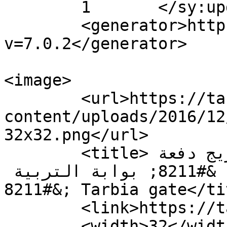
	1	</sy:updateFrequency>

	<generator>https://wordpress.org/?
v=7.0.2</generator>

<image>

	<url>https://tarbiagate.com/wp-
content/uploads/2016/12
32x32.png</url>

	<title>كلية الحقوق- 3 تحتفل بتخريج دفعة 
جديدة من طلاب مرحلة الإجازة &#8211; بوابة التربية 
&#8211; Tarbia gate</title>

	<link>https://tarbiagate.com</link>

	<width>32</width>
