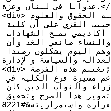
عدوانا في لبنان وغزة.</div>

<div>من جهته، شدد عميد كلية الحقوق والعلوم 
السياسية والإدارية الدكتور حبيب القزي على أن كلية 
الحقوق لم تكن يوما مجرد صرح أكاديمي يمنح الشهادات 
بل كانت وستبقى مصنعا للرجال والنساء صانعي الغد وأن 
الرهان دائما هو على الطلاب وهم اليوم يشكلون رصيدا 
الة والسياسة والإدارة.</div>
<div>وقال العميد القزي: &#8220;نغتنم هذه الفرصة 
لنتوجه بالشكر إلى كل من دعم مسيرة فرع الكلية في 
طرابلس وفي مقدمتهم الوزراء والنواب الذين كان 
لتعاونهم بالغ الاثر في تطوير هذا الصرح وتحقيق 
استقراره واستمراريته&#8221;.</div>
