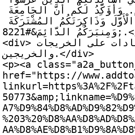
فِيكُم بذور الفكر والالتزام. وَأُؤَكِّدُ لَكُم أَنَّ الجَامِعَةَ 
اللُّبنانِيَّةَ سَتَبْقَى بَينَكُمُ الْأَوَّلَ وَذَاكِرَتَكُمُ المُشْتَرَكَةَ 
وَمِنبَرَكُمُ الدَّائِمَ&#8221;.</div>

<div>واختتم الاحتفال بتوزيع الشهادات على الخريجات 
والخريجين.</div>

<p><a class="a2a_button
href="https://www.addto
linkurl=https%3A%2F%2Ft
50773&amp;linkname=%D9%
A7%D9%84%D8%AD%D9%82%D9
%203%20%D8%AA%D8%AD%D8%
AA%D8%AE%D8%B1%D9%8A%D8