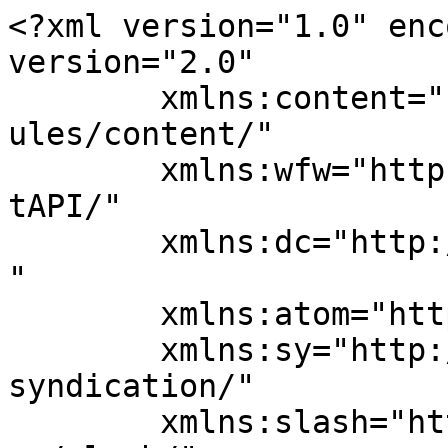
<?xml version="1.0" enc
version="2.0"

	xmlns:content="http://purl.org/rss/1.0/mod
ules/content/"

	xmlns:wfw="http://wellformedweb.org/Commen
tAPI/"

	xmlns:dc="http://purl.org/dc/elements/1.1/
"

	xmlns:atom="http://www.w3.org/2005/Atom"

	xmlns:sy="http://purl.org/rss/1.0/modules/
syndication/"

	xmlns:slash="http://purl.org/rss/1.0/modul