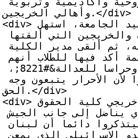
وحضور فعاليات سياسية وروحية وأكاديمية وتربوية 
وأهالي الخريجين.</div>

<div>بعد النشيد الوطني ونشيد الجامعة، استهل 
الاحتفال بكلمة الخريجات والخريجين التي ألقتها 
الطالبة ماري جرجس طعمه، ثم ألقى مدير الكلية 
الدكتور خالد الخير كلمة أكد فيها للطلاب أنهم 
يتخرجون &#8220;سيوفا للحق وحراسا للعدالة&#8221;، 
وحثهم على أن يكونوا أحرارا لأن الأحرار يتبعون وجه 
الحق.</div>

<div>وشدد الدكتور الخير على أن خريجي كلية الحقوق 
هم جيش لبنان المدني الذي يناضل إلى جانب الجيش 
الوطني، ودعا الخريجين ليتذكروا دائما أن لبنان 
بحاجة إليهم خصوصًا أمام العدو الإسرائيلي الذي يمعن 