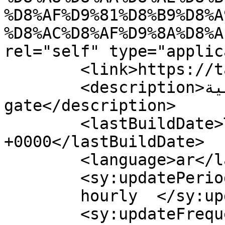
%D8%AF%D9%81%D8%B9%D8%A
%D8%AC%D8%AF%D9%8A%D8%A
rel="self" type="applic
	<link>https://tarbiagate.com</link>

	<description>بوابة التربية - Tarbia 
gate</description>

	<lastBuildDate>Tue, 07 Oct 2025 08:58:29 
+0000</lastBuildDate>

	<language>ar</language>

	<sy:updatePeriod>

	hourly	</sy:updatePeriod>

	<sy:updateFrequency>
