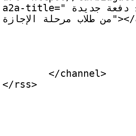
a2a-title="كلية الحقوق- 3 تحتفل بتخريج دفعة جديدة 
من طلاب مرحلة الإجازة"></a></p>]]></content:encoded>

			</item>
	</channel>
