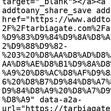
target="_blank"></a><a 
addtoany_share_save add
href="https://www.addto
2F%2Ftarbiagate.com%2Fa
%D9%83%D9%84%D9%8A%D8%A
2%D9%88%D9%82-
%203%20%D8%AA%D8%AD%D8%
AA%D8%AE%D8%B1%D9%8A%D8
%A9%20%D8%AC%D8%AF%D9%8
6%20%D8%B7%D9%84%D8%A7%
D9%84%D8%A9%20%D8%A7%D9
%D8%A9" data-a2a-
url="https://tarbiagate