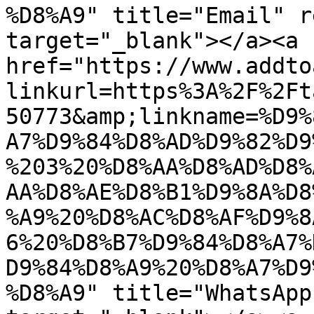
%D8%A9" title="Email" r
target="_blank"></a><a 
href="https://www.addto
linkurl=https%3A%2F%2Ft
50773&amp;linkname=%D9%
A7%D9%84%D8%AD%D9%82%D9
%203%20%D8%AA%D8%AD%D8%
AA%D8%AE%D8%B1%D9%8A%D8
%A9%20%D8%AC%D8%AF%D9%8
6%20%D8%B7%D9%84%D8%A7%
D9%84%D8%A9%20%D8%A7%D9
%D8%A9" title="WhatsApp