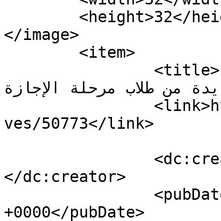
	<height>32</height>

</image> 

	<item>

		<title>كلية الحقوق- 3 تحتفل بتخريج 
ة من طلاب مرحلة الإجازة</title>
		<link>https://tarbiagate.com/archi
ves/50773</link>

		<dc:creator><![CDATA[tarbiagate]]>
</dc:creator>

		<pubDate>Tue, 07 Oct 2025 08:58:29 
+0000</pubDate>
