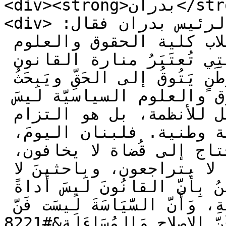
<div><strong>بدران</strong></div>

<div>بعد ذلك، تحدث الرئيس بدران فقال: 
&#8220;نتشارك فَرحَةَ التَّخَرُّج لطلاب كلية الحقوق والعلوم 
السياسِيَّةِ، هَذِهِ الكُلِيَّةِ الَّتِي تُعتَبَرُ منارة القانون 
ومرأة الحياة السياسية في وَطَنٍ يَتُوقُ إلى الحَقِّ ويَبحَثُ 
عَنِ الاستقرار. إِنَّ اختصاص الحقوق والعلوم السياسيَّة لَيسَ 
مُجَرَّدَ حفظ للنصوص أو تحليل للأنظمة، بل هو التزام 
أخلاقي، وموقف إنساني، ورسالة وطنية. فلبنان اليومَ، 
أَكْثَرَ مِن أَي وَقتٍ مَضى، يحتاج إلى قُضاة لا يخافون، 
ومُحامينَ لا يُساومونَ، وَنُشَطَاءَ لا يتراجعون، وباحثينَ لا 
يَكِلُّونَ. يَحتاجُ إِلَى جِيلٍ يُؤْمِنُ بِأَنَّ القانُونَ لَيسَ أَداةً 
لِلهَيمَنَةِ، بَل وَسيلَةً لِلعَدالَةِ، وَأَنَّ السَّيَاسَةَ لَيسَت فَنَّ 
الْمُمْكِنِ فَقط، بَل فَنَّ الإصلاح وَالمُسَاءَلَةِ&#8221;.</div>
