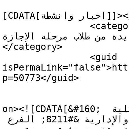
				<catego
[CDATA[اخبار وانشطة]]></category>

		<category><![CDATA[كلية الحقوق- 3 
 من طلاب مرحلة الإجازة]]>
</category>

		<guid 
isPermaLink="false">htt
p=50773</guid>

					<de
on><![CDATA[&#160; بوابة التربية: احتفلت كلية 
الحقوق والعلوم السياسية والإدارية &#8211; الفرع 