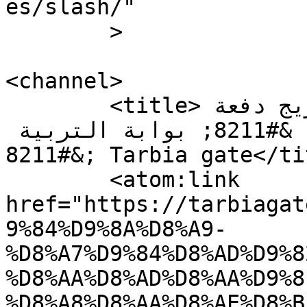
es/slash/"

	>

<channel>

	<title>كلية الحقوق- 3 تحتفل بتخريج دفعة 
جديدة من طلاب مرحلة الإجازة &#8211; بوابة التربية 
&#8211; Tarbia gate</title>

	<atom:link 
href="https://tarbiagat
9%84%D9%8A%D8%A9-
%D8%A7%D9%84%D8%AD%D9%8
%D8%AA%D8%AD%D8%AA%D9%8
%D8%A8%D8%AA%D8%AE%D8%B