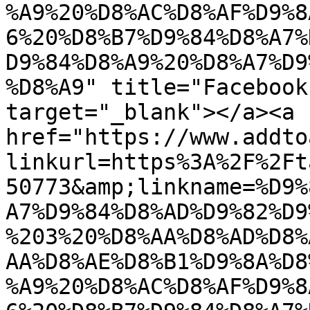
%A9%20%D8%AC%D8%AF%D9%8
6%20%D8%B7%D9%84%D8%A7%
D9%84%D8%A9%20%D8%A7%D9
%D8%A9" title="Facebook
target="_blank"></a><a 
href="https://www.addto
linkurl=https%3A%2F%2Ft
50773&amp;linkname=%D9%
A7%D9%84%D8%AD%D9%82%D9
%203%20%D8%AA%D8%AD%D8%
AA%D8%AE%D8%B1%D9%8A%D8
%A9%20%D8%AC%D8%AF%D9%8