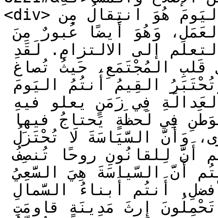
<div>أضاف: &#8220;إِنَّ تَخَرُّجَكُمُ اليَومَ هُوَ انتِقالُ مِن 
مَقاعِدِ الدَّرَاسَةِ إِلى مَيادِينِ العَمَلِ، وَهُوَ أَيضًا عُبورٌ مِنَ 
المَعرِفَةِ إِلى المَسؤوليَّةِ، وَمِنَ التعلم إلى الالتزامِ. لَقَدِ 
اختَرتُمُ اختصاصًا يَضَعُكُم فِي قَلبِ المُجْتَمَعِ، حَيثُ تُصاغ 
القوانين، وتُبنى المُؤَسَّسَاتُ، وَتُحْتَبَرُ القِيمُ أَنتُمُ اليَومَ 
مَدعوّونَ أَن تَكونوا صَوتَ العَدالَةِ فِي زَمَنٍ يعلو فيهِ 
الضَّجيج، وأن تكونوا ضمير الوَطَنِ فِي لَحظَةٍ يَحتاجُ فيها 
لتثبيت مقولَةٍ أَنَّ الحَقَّ لا يُشترى، وَأَنَّ السَّيَاسَةَ لَا تُحْتَزَلُ 
بالمصالح الضَّيِّقَةِ. لَقَد تَعلَّمتُم أَنَّ لِلقانُونِ روحًا تُنصِفُ 
المَظْلُومَ وَتَردَعُ الظَّالِمَ، وَتَعلَّمتُم أَنَّ السّياسَةَ هِيَ السَّعِيُ 
لِفَهِمِ المُجْتَمَعِ وَتَغييرِهِ نَحو الأفضلِ. أَنتُم أَبناءُ السَّمالِ 
وَأَبْنَاءُ طَرَابُلُسَ وَلُبنانَ مَعًا، تَحْمِلُونَ إِرثَ مَدِينَةٍ قاومَتِ 