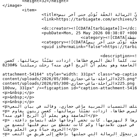
	<height>32</height>

</image> 

	<item>

		<title>لجنة متعاقدي الثانوي تنعي المربية ماغي حجازي: علّمتنا أنّ الرسالة الحقّة تُؤدّى حتى آخر نبض</title>

		<link>https://tarbiagate.com/archives/54163</link>

		<dc:creator><![CDATA[tarbiagate]]></dc:creator>

		<pubDate>Mon, 25 May 2026 08:38:07 +0000</pubDate>

				<category><![CDATA[اخبار وانشطة]]></category>

		<category><![CDATA[لجنة متعاقدي الثانوي تنعي المربية ماغي حجازي: علّمتنا أنّ الرسالة الحقّة تُؤدّى حتى آخر نبض]]></category>

		<guid isPermaLink="false">https://tarbiagate.com/?p=54163</guid>

					<description><![CDATA[&#160; &#160; &#160; بوابة التربية: نعت لجنة متعاقدي الثانوي مختلف التسميات المربية ماغي حجازي، وقالت في 
بيان النعي: بأيِّ قلبٍ ننعى اليوم امرأةً كانت تشبه الشموع؛ تحترق بصمتٍ لتمنح الآخرين نورًا؟ بأيِّ كلماتٍ نرثي استاذة كانت، كلّما أثقل المرض خطاها، ازدادت تشبّثًا برسالتها، كغصن 
زيتونٍ يقاوم العاصفة وهو يعلم أنّ الريح أقوى منه؟ رحلت زميلتنا &#8230;]]></description>

										<content:encoded><![CDATA[<figure id="attachment_5416
attachment-54164" style="width: 331px" class="wp-captio
content/uploads/2026/05/الراحلة-ماغي-حجازي-300x225.png" alt="المربية الراحلة ماغي حجازي" width="331" height="248" srcset="https://tarbiagate.com/wp-
content/uploads/2026/05/الراحلة-ماغي-حجازي-300x225.png 300w, https://tarbiagate.com/wp-content/uploads/2026/05/الراحلة-ماغي-حجازي.png 600w" sizes="(max-width: 331px) 
100vw, 331px" /><figcaption id="caption-attachment-54164" class="wp-caption-text">حجازي
<p>&nbsp;</p>

<p>&nbsp;</p>

<p>&nbsp;</p>

<p>بوابة التربية: نعت لجنة متعاقدي الثانوي مختلف التسميات المربية ماغي حجازي، وقالت في بيان النعي:</p>

<p>بأيِّ قلبٍ ننعى اليوم امرأةً كانت تشبه الشموع؛ تحترق بصمتٍ لتمنح الآخرين نورًا؟ بأيِّ كلماتٍ نرثي استاذة كانت، كلّما أثقل المرض خطاها، ازدادت تشبّثًا برسالتها، كغصن زيتونٍ يقاوم 
العاصفة وهو يعلم أنّ الريح أقوى منه؟</p>

<p>رحلت زميلتنا الغالية ماغي حجازي بعد صراعٍ موجعٍ مع المرض، لكنّها رحلت واقفةً كالنخيل، شامخةً كأنّ الألم خُلِق ليختبر صبرها لا ليهزمها. كانت تخفي أوجاعها خلف ابتسامةٍ دافئة، 
وتمضي إلى صفوفها كجنديٍّ يتقدّم نحو معركته الأخيرة وهو يعلم أنّ النزف يسكنه. آهٍ لها… كم كانت تُطفئ وجعها لتزرع الفرح في عيون تلامذتها! وكم كانت تقتطع من نبض قلبها لتصنع من 
الحروف حياةً ومن العلم وطنًا!</p>

<p>أيُّ ظلمٍ هذا الذي يترك أستاذة  أفنت عمرها في خدمة المدرسة الرسميّة، تواجه المرض بيدٍ عارية وقلبٍ مثقل؟ أيعقل أن تتحوّل الرسالة التي حملتها بإخلاصٍ إلى طريقٍ من التعب 