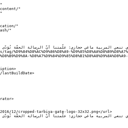
"

%D8%B9%D9%8A-%D8%A7%D9%84%D9%85%D8%B1%D8%A8%D9%8A%D8%A9-