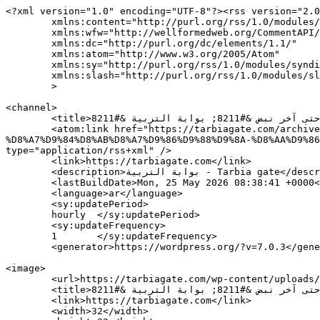
<?xml version="1.0" encoding="UTF-8"?><rss version="2.0
	xmlns:content="http://purl.org/rss/1.0/modules/content/"

	xmlns:wfw="http://wellformedweb.org/CommentAPI/"

	xmlns:dc="http://purl.org/dc/elements/1.1/"

	xmlns:atom="http://www.w3.org/2005/Atom"

	xmlns:sy="http://purl.org/rss/1.0/modules/syndication/"

	xmlns:slash="http://purl.org/rss/1.0/modules/slash/"

	>

<channel>

	<title>لجنة متعاقدي الثانوي تنعي المربية ماغي حجازي: علّمتنا أنّ الرسالة الحقّة تُؤدّى حتى آخر نبض &#8211; بوابة التربية &#8211; Tarbia gate</title>

	<atom:link href="https://tarbiagate.com/archives/tag/%D9%84%D8%AC%D9%86%D8%A9-%D9%85%D8%AA%D8%B9%D8%A7%D9%82%D8%AF%D9%8A-
%D8%A7%D9%84%D8%AB%D8%A7%D9%86%D9%88%D9%8A-%D8%AA%D9%86
type="application/rss+xml" />

	<link>https://tarbiagate.com</link>

	<description>بوابة التربية - Tarbia gate</description>

	<lastBuildDate>Mon, 25 May 2026 08:38:41 +0000</lastBuildDate>

	<language>ar</language>

	<sy:updatePeriod>

	hourly	</sy:updatePeriod>

	<sy:updateFrequency>

	1	</sy:updateFrequency>

	<generator>https://wordpress.org/?v=7.0.3</generator>

<image>

	<url>https://tarbiagate.com/wp-content/uploads/2016/12/cropped-tarbiya-gate-logo-32x32.png</url>

	<title>لجنة متعاقدي الثانوي تنعي المربية ماغي حجازي: علّمتنا أنّ الرسالة الحقّة تُؤدّى حتى آخر نبض &#8211; بوابة التربية &#8211; Tarbia gate</title>

	<link>https://tarbiagate.com</link>

	<width>32</width>
