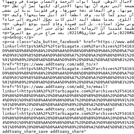
أمل لأجيال الوطن، فيما أبواب الرحمة والضمان موصدةٌ في وجهها؟
<p>لقد كانت تشبه المطر؛ تمنح الحياة وهي تتلاشى قطرةً قطرة. كانت كالأمّ التي تخبّئ دمعتها كي لا يرتجف قلب أبنائها، وكالشمعة التي تعرف أنّ نهايتها الاحتراق، لكنها تُصرّ أن تظلّ 
ّات صوتها، وفي المقاعد دفءَ حضورها، وفي قلوبنا ندبةً لن تشفى
<p>يا زميلتنا الغالية، يا أيّتها الطاهرة التي عبرت فوق وجعها كالعابر فوق الجمر، ماذا نقول بعدكِ؟ كيف للمدرسة أن تبدو كما كانت، وقد انطفأ أحد أنبل مصابيحها؟ وكيف 
على اللوح، بعدما سقطت اليد التي كانت تحوّل الحروف إلى حياة؟
<p>رحمكِ الله رحمةً تليق بقلبكِ الأبيض، وجعل تعبكِ الطويل كفّارةً ورفعةً ونورًا في جنّاته. نامِي بسلامٍ أيتها النقيّة… فأنتِ لم تكوني مجرّد استاذة، بل كنتِ قصيدةَ وفاءٍ كُتبت بوجع الوطن، 
أةً عظيمةً علّمتنا أنّ الرسالة الحقّة تُؤدّى حتى آخر نبضةٍ من القلب
<p>*توفيت معلّمة مادة الطبيعيّات في ثانوية كمال سلهب الرسمية &#8211; عين بعال، الشابّة &#8220;ماغي علي حجازي&#8221; بعد صراعٍ مريرٍ مع المرض.</p>

<p>&nbsp;</p>

<p><a class="a2a_button_facebook" href="https://www.add
linkurl=https%3A%2F%2Ftarbiagate.com%2Farchives%2F54163
D9%86%D9%88%D9%8A%20%D8%AA%D9%86%D8%B9%D9%8A%20%D8%A7%D
4%D9%91%D9%85%D8%AA%D9%86%D8%A7%20%D8%A3%D9%86%D9%91%20
%91%D9%89%20%D8%AD%D8%AA%D9%89%20%D8%A2%D8%AE%D8%B1%20%
href="https://www.addtoany.com/add_to/x?
linkurl=https%3A%2F%2Ftarbiagate.com%2Farchives%2F54163
D9%86%D9%88%D9%8A%20%D8%AA%D9%86%D8%B9%D9%8A%20%D8%A7%D
4%D9%91%D9%85%D8%AA%D9%86%D8%A7%20%D8%A3%D9%86%D9%91%20
%91%D9%89%20%D8%AD%D8%AA%D9%89%20%D8%A2%D8%AE%D8%B1%20%
href="https://www.addtoany.com/add_to/email?
linkurl=https%3A%2F%2Ftarbiagate.com%2Farchives%2F54163
D9%86%D9%88%D9%8A%20%D8%AA%D9%86%D8%B9%D9%8A%20%D8%A7%D
4%D9%91%D9%85%D8%AA%D9%86%D8%A7%20%D8%A3%D9%86%D9%91%20
%91%D9%89%20%D8%AD%D8%AA%D9%89%20%D8%A2%D8%AE%D8%B1%20%
href="https://www.addtoany.com/add_to/whatsapp?
linkurl=https%3A%2F%2Ftarbiagate.com%2Farchives%2F54163
D9%86%D9%88%D9%8A%20%D8%AA%D9%86%D8%B9%D9%8A%20%D8%A7%D
4%D9%91%D9%85%D8%AA%D9%86%D8%A7%20%D8%A3%D9%86%D9%91%20
%91%D9%89%20%D8%AD%D8%AA%D9%89%20%D8%A2%D8%AE%D8%B1%20%
addtoany_share_save addtoany_share" 