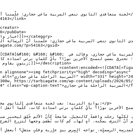
4" aria-describedby="caption-
n alignnone"><img fetchpriority="high" decoding="async" 
المربية الراحلة ماغي </figcaption></figure>
