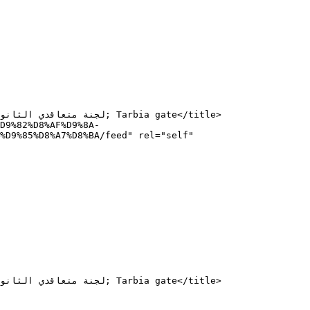
%D9%85%D8%A7%D8%BA/feed" rel="self" 