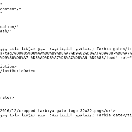
"

%D9%86%D8%A7-%D8%AD%D8%A7%D8%AC%D8%A9-%D9%88/feed" rel="