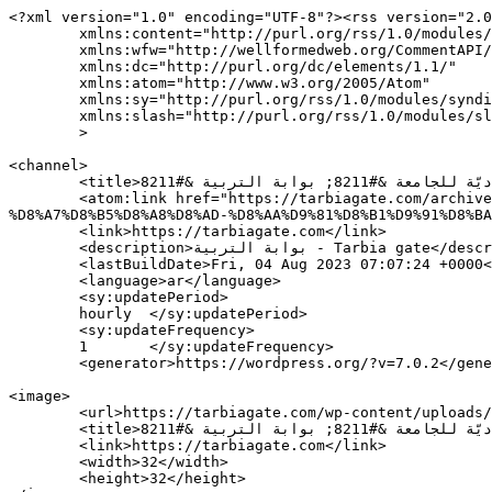
<?xml version="1.0" encoding="UTF-8"?><rss version="2.0
	xmlns:content="http://purl.org/rss/1.0/modules/content/"

	xmlns:wfw="http://wellformedweb.org/CommentAPI/"

	xmlns:dc="http://purl.org/dc/elements/1.1/"

	xmlns:atom="http://www.w3.org/2005/Atom"

	xmlns:sy="http://purl.org/rss/1.0/modules/syndication/"

	xmlns:slash="http://purl.org/rss/1.0/modules/slash/"

	>

<channel>

	<title>متعاقدو اللبنانية: اصبح تفرّغنا حاجة وجوديّة للجامعة &#8211; بوابة التربية &#8211; Tarbia gate</title>

	<atom:link href="https://tarbiagate.com/archives/tag/%D9%85%D8%AA%D8%B9%D8%A7%D9%82%D8%AF%D9%88-%D8%A7%D9%84%D9%84%D8%A8%D9%86%D8%A7%D9%86%D9%8A%D8%A9-
%D8%A7%D8%B5%D8%A8%D8%AD-%D8%AA%D9%81%D8%B1%D9%91%D8%BA
	<link>https://tarbiagate.com</link>

	<description>بوابة التربية - Tarbia gate</description>

	<lastBuildDate>Fri, 04 Aug 2023 07:07:24 +0000</lastBuildDate>

	<language>ar</language>

	<sy:updatePeriod>

	hourly	</sy:updatePeriod>

	<sy:updateFrequency>

	1	</sy:updateFrequency>

	<generator>https://wordpress.org/?v=7.0.2</generator>

<image>

	<url>https://tarbiagate.com/wp-content/uploads/2016/12/cropped-tarbiya-gate-logo-32x32.png</url>

	<title>متعاقدو اللبنانية: اصبح تفرّغنا حاجة وجوديّة للجامعة &#8211; بوابة التربية &#8211; Tarbia gate</title>

	<link>https://tarbiagate.com</link>

	<width>32</width>

	<height>32</height>
