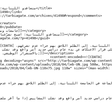
d><![CDATA[

g decoding="async" src="http://tarbiagate.com/wp-conten
te.com/wp-content/uploads/2018/04/leb-UN.jpg 500w, http
oads/2018/04/leb-UN-110x75.jpg 110w" sizes="(max-width: 