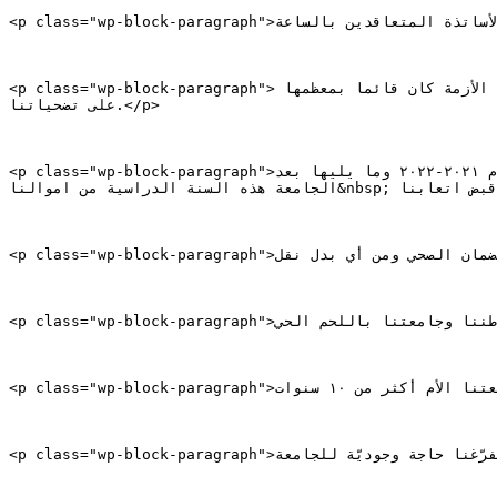
<p class="wp-block-paragraph">لينتبه جميع المسؤولين الى المظلومية الهائلة التي تعاني منها فئة الأساتذة المتعاقدين بالساعة.</p>

<p class="wp-block-paragraph">نحن المتعاقدون بالساعة نشكّل اكثر من ٧٥٪؜ من الكادر التعليمي في الجامعة اللبنانية وبالتالي فإستمرارية الجامعة خلال الأزمة كان قائما بمعظمها 
على تضحياتنا.</p>

<p class="wp-block-paragraph">معيشياً: نتقاضى حوالى ٣٠٠ دولار راتب سنوي ومعظمنا لم يتقاض اتعابه عن عام ٢٠٢١-٢٠٢٢ وما يليها بعد!&nbsp; تكبّدنا مصاريف الانتقال لكليات 
الجامعة هذه السنة الدراسية من اموالنا&nbsp; بدل قبض اتعابنا!</p>

<p class="wp-block-paragraph">إجتماعياً: نحن محرومون من الضمان الصحي ومن أي بدل نقل!</p>

<p class="wp-block-paragraph">وطنياً: نحن نخدم وطننا وجامعتنا باللحم الحي!</p>

<p class="wp-block-paragraph">أكاديمياً: مضى على تعاقدنا في جامعتنا الأم أكثر من ١٠ سنوات!</p>

<p class="wp-block-paragraph">ومع دخول زملاؤنا المتفرغين في ملاك الجامعة، اصبح تفرّغنا حاجة وجوديّة للجامعة.</p>
