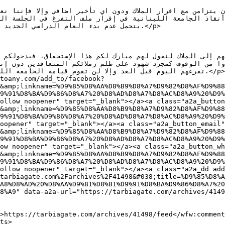
يتحمل عدم بدء العام الدراسي الجد.</p>

تفرغهم اليوم قبل الغد وإلا لن تقوم قيامة الجامعة .</p>

toany.com/add_to/facebook?
&amp;linkname=%D9%85%D8%AA%D8%B9%D8%A7%D9%82%D8%AF%D9%88
9%91%D8%BA%D9%86%D8%A7%20%D8%AD%D8%A7%D8%AC%D8%A9%20%D9%
ollow noopener" target="_blank"></a><a class="a2a_button
&amp;linkname=%D9%85%D8%AA%D8%B9%D8%A7%D9%82%D8%AF%D9%88
9%91%D8%BA%D9%86%D8%A7%20%D8%AD%D8%A7%D8%AC%D8%A9%20%D9%
oopener" target="_blank"></a><a class="a2a_button_email"
&amp;linkname=%D9%85%D8%AA%D8%B9%D8%A7%D9%82%D8%AF%D9%88
9%91%D8%BA%D9%86%D8%A7%20%D8%AD%D8%A7%D8%AC%D8%A9%20%D9%
ow noopener" target="_blank"></a><a class="a2a_button_wh
&amp;linkname=%D9%85%D8%AA%D8%B9%D8%A7%D9%82%D8%AF%D9%88
9%91%D8%BA%D9%86%D8%A7%20%D8%AD%D8%A7%D8%AC%D8%A9%20%D9%
ollow noopener" target="_blank"></a><a class="a2a_dd add
tarbiagate.com%2Farchives%2F41498&#038;title=%D9%85%D8%A
A8%D8%AD%20%D8%AA%D9%81%D8%B1%D9%91%D8%BA%D9%86%D8%A7%20
url="https://tarbiagate.com/archives/41498" data-a2a-title="تفرّغنا حاجة