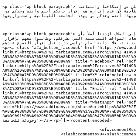
<p class="wp-block-paragraph">أنصفوا الجامعة بإنصافنا واقرّوا ملف تفرّغنا الذي يُفترض أن يتزامن مع اقرار الملاك ودون اي تأخير اضافي وإلا فإننا نعلن عن إعتكافنا وامتناعنا 
عن السير بعام دراسي جديد مهما بلغت الضغوطات، فلتكن فرصة أنقاذ الجامعة اللبنانية في إقرار ملف التفرغ في الجلسة القادمة لأن عدم إقراره هو إقرار بأنكم أنتم وأنتم وحدكم من 
يد وبهذا أنتم وحدكم من يهدد الجامعة اللبنانية واستمراريتها
<p class="wp-block-paragraph">وختم البيان: نتوجه أخيراً للزملاء اللذين أقر ملف دخولهم إلى الملاك لنقول لهم مبارك لكم هذا الإستحقاق، فبدخولكم إلى الملاك ازددنا أملاً بأن 
الحكومة قادرة على إنجاز الملفات حين تقرر ولكن احذروا من الوقوف كمجرد شهود على ظلم زملائكم المتعاقدين دون إتخاذ المواقف التضامنية التي تشرفكم، وطالبوا معهم بإقرار 
اللبنانية، فلا بداية لعام دراسي جديد قبل إقرار التفرغ عندهم
<p><a class="a2a_button_facebook" href="https://www.add
linkurl=https%3A%2F%2Ftarbiagate.com%2Farchives%2F41498
A9%3A%20%D8%A7%D8%B5%D8%A8%D8%AD%20%D8%AA%D9%81%D8%B1%D
8%AC%D8%A7%D9%85%D8%B9%D8%A9" title="Facebook" rel="nof
linkurl=https%3A%2F%2Ftarbiagate.com%2Farchives%2F41498
A9%3A%20%D8%A7%D8%B5%D8%A8%D8%AD%20%D8%AA%D9%81%D8%B1%D
8%AC%D8%A7%D9%85%D8%B9%D8%A9" title="X" rel="nofollow n
linkurl=https%3A%2F%2Ftarbiagate.com%2Farchives%2F41498
A9%3A%20%D8%A7%D8%B5%D8%A8%D8%AD%20%D8%AA%D9%81%D8%B1%D
8%AC%D8%A7%D9%85%D8%B9%D8%A9" title="Email" rel="nofoll
linkurl=https%3A%2F%2Ftarbiagate.com%2Farchives%2F41498
A9%3A%20%D8%A7%D8%B5%D8%A8%D8%AD%20%D8%AA%D9%81%D8%B1%D
8%AC%D8%A7%D9%85%D8%B9%D8%A9" title="WhatsApp" rel="nof
href="https://www.addtoany.com/share#url=https%3A%2F%2F
%A8%D9%86%D8%A7%D9%86%D9%8A%D8%A9%3A%20%D8%A7%D8%B5%D8%
8A%D9%91%D8%A9%20%D9%84%D9%84%D8%AC%D8%A7%D9%85%D8%B9%D8%A9" data-a2a-
وجوديّة للجامعة"></a></p>]]></content:encoded>

					<wfw:commentRss>https://tarbiagate.com/archives/41498/feed</wfw:commentRss>

			<slash:comments>0</slash:comments>
