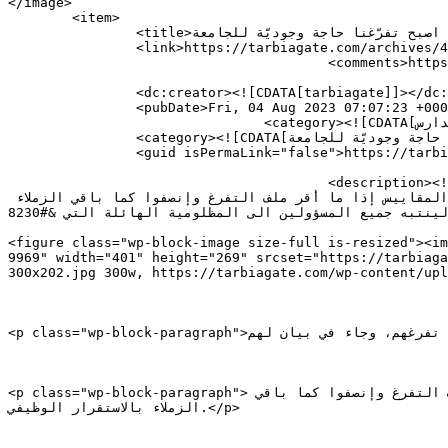
</image> 

	<item>

		<title>متعاقدو اللبنانية: اصبح تفرّغنا حاجة وجوديّة للجامعة</title>

		<link>https://tarbiagate.com/archives/41498</link>

					<comments>https://tarbiagate.com/archives/41498#respond</comments>

		<dc:creator><![CDATA[tarbiagate]]></dc:creator>

		<pubDate>Fri, 04 Aug 2023 07:07:23 +0000</pubDate>

				<category><![CDATA[جامعات ومدارس]]></category>

		<category><![CDATA[متعاقدو اللبنانية: اصبح تفرّغنا حاجة وجوديّة للجامعة]]></category>

		<guid isPermaLink="false">https://tarbiagate.com/?p=41498</guid>

					<description><![CDATA[بوبة التربية: لفت الأساتذة المتعاقدين بالساعة في الجامعة اللبنانية، إلى الظلم اللاحق بهم جراء عدم تفرغهم، 
وجاء في بيان لهم: شد أحزمة المتعاقدين وتماسكهم على قرار الاعتكاف عن بدء عام دراسي جديد أمر واقع وقد تقلب المقاييس إذا ما أقر ملف التفرغ وإنصفوا كما باقي الزملاء 
بالاستقرار الوظيفي. لينتبه جميع المسؤولين الى المظلومية الهائلة التي &#8230;]]></description>

										<content:encode
<figure class="wp-block-image size-full is-resized"><im
9969" width="401" height="269" srcset="https://tarbiaga
300x202.jpg 300w, https://tarbiagate.com/wp-content/upl
<p class="wp-block-paragraph">بوبة التربية: لفت الأساتذة المتعاقدين بالساعة في الجامعة اللبنانية، إلى الظلم اللاحق بهم جراء عدم تفرغهم، وجاء في بيان لهم:</p>

<p class="wp-block-paragraph">شد أحزمة المتعاقدين وتماسكهم على قرار الاعتكاف عن بدء عام دراسي جديد أمر واقع وقد تقلب المقاييس إذا ما أقر ملف التفرغ وإنصفوا كما باقي 
الزملاء بالاستقرار الوظيفي.</p>
