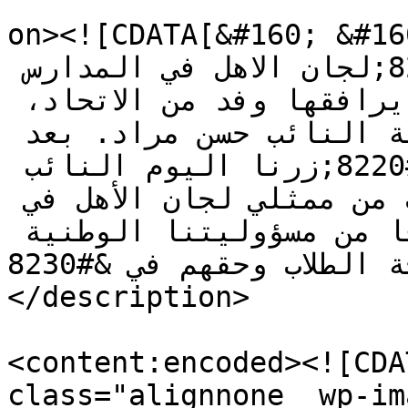
					<de
on><![CDATA[&#160; &#160;  التربية: زارت
رئيسة اتحاد &#8220;لجان الاهل في المدارس 
الخاصة&#8221; لما الطويل، يرافقها وفد من الاتحاد، 
رئيس اللجنة التربوية النيابية النائب حسن مراد. بعد 
الزيارة، قالت الطويل: &#8220;زرنا اليوم النائب 
مراد نزولا عند رغبة العشرات من ممثلي لجان الأهل في 
المناطق المنكوبة، وانطلاقا من مسؤوليتنا الوطنية 
وحرصنا العميق على مصلحة الطلاب وحقهم في &#8230;]]>
</description>

<content:encoded><![CDA
class="alignnone  wp-im