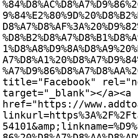
%84%D8%AC%D8%A7%D9%86%2
9%84%E2%80%9D%20%D8%B2%
D8%A7%D8%AF%3A%20%D9%82
%D8%B2%D8%A7%D8%B1%D8%A
1%D8%A8%D9%8A%D8%A9%20%
A7%D8%A1%20%D8%A7%D9%84
%A7%D9%86%D8%A7%D8%AA%2
title="Facebook" rel="n
target="_blank"></a><a 
href="https://www.addto
linkurl=https%3A%2F%2Ft
54101&amp;linkname=%D9%
86%20%D8%A7%D8%AA%D8%AD