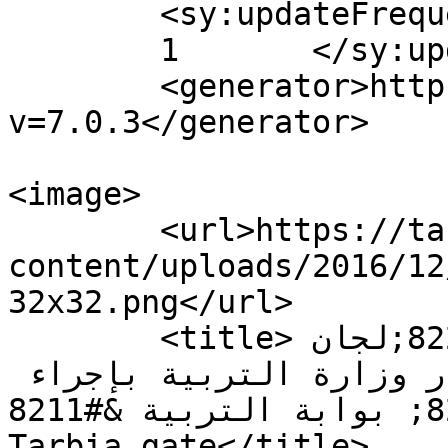
	<sy:updateFrequency>

	1	</sy:updateFrequency>

	<generator>https://wordpress.org/?
v=7.0.3</generator>

<image>

	<url>https://tarbiagate.com/wp-
content/uploads/2016/12
32x32.png</url>

	<title>وفد من اتحاد &#8220;لجان 
الأهل&#8221; زار مراد: قرار وزارة التربية بإجراء 
الامتحانات مجحف &#8211; بوابة التربية &#8211; 
Tarbia gate</title>
