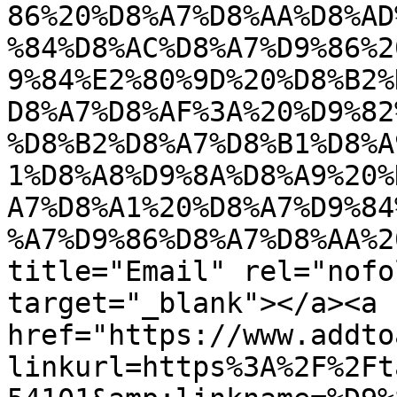
86%20%D8%A7%D8%AA%D8%AD
%84%D8%AC%D8%A7%D9%86%2
9%84%E2%80%9D%20%D8%B2%
D8%A7%D8%AF%3A%20%D9%82
%D8%B2%D8%A7%D8%B1%D8%A
1%D8%A8%D9%8A%D8%A9%20%
A7%D8%A1%20%D8%A7%D9%84
%A7%D9%86%D8%A7%D8%AA%2
title="Email" rel="nofo
target="_blank"></a><a 
href="https://www.addto
linkurl=https%3A%2F%2Ft