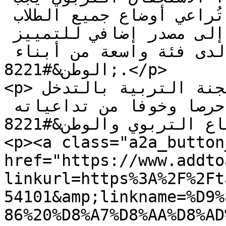
أن يُدار بروح وطنية جامعة، تُراعي أوضاع جميع الطلاب 
من دون استثناء، لا أن يتحول إلى مصدر إضافي للتمييز 
أو الشعور بالغبن لدى فئة واسعة من أبناء 
الوطن&#8221;.</p>

<p>وختمت: &#8220;طالبنا أيضا لجنة التربية بالتدخل 
العاجل ومتابعة هذا الملف حرصا وخوفا من تداعياته 
على القطاع التربوي والوطن&#8221;.</p>

<p><a class="a2a_button
href="https://www.addto
linkurl=https%3A%2F%2Ft
54101&amp;linkname=%D9%
86%20%D8%A7%D8%AA%D8%AD