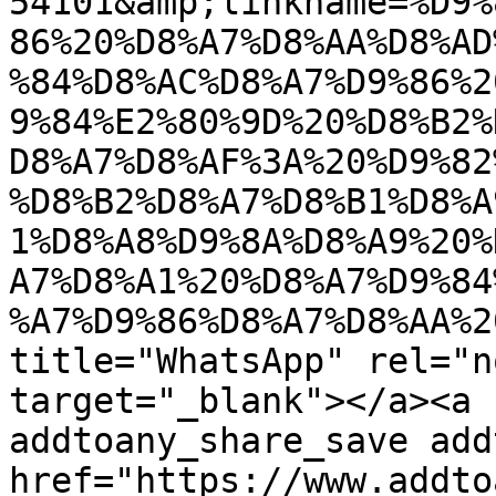
54101&amp;linkname=%D9%
86%20%D8%A7%D8%AA%D8%AD
%84%D8%AC%D8%A7%D9%86%2
9%84%E2%80%9D%20%D8%B2%
D8%A7%D8%AF%3A%20%D9%82
%D8%B2%D8%A7%D8%B1%D8%A
1%D8%A8%D9%8A%D8%A9%20%
A7%D8%A1%20%D8%A7%D9%84
%A7%D9%86%D8%A7%D8%AA%2
title="WhatsApp" rel="n
target="_blank"></a><a 
addtoany_share_save add
href="https://www.addto