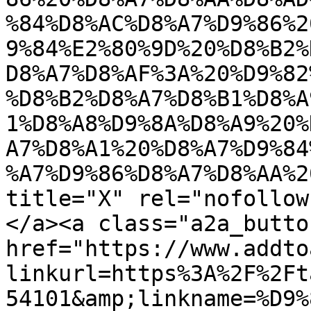
%84%D8%AC%D8%A7%D9%86%2
9%84%E2%80%9D%20%D8%B2%
D8%A7%D8%AF%3A%20%D9%82
%D8%B2%D8%A7%D8%B1%D8%A
1%D8%A8%D9%8A%D8%A9%20%
A7%D8%A1%20%D8%A7%D9%84
%A7%D9%86%D8%A7%D8%AA%2
title="X" rel="nofollow
</a><a class="a2a_butto
href="https://www.addto
linkurl=https%3A%2F%2Ft
54101&amp;linkname=%D9%