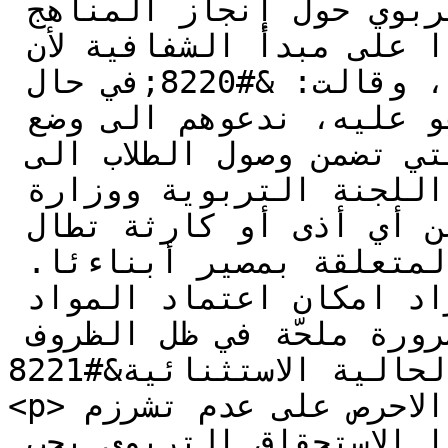
وزارة التربية أو المركز التربوي حول إنجاز المناهج 
التعليمية في المدارس تأكيدا على مبدأ الشفافية لأن 
واقع الارض مختلف تماما&#8221;، وقالت: &#8220;في حال 
استمرار الوضع الأمني على ما هو عليه، ندعوهم الى وضع 
الخطط البديلة الآمنة التي تضمن وصول الطلاب الى 
المراكز بأمان. وحملنا اللجنة التربوية ووزارة 
التربية المسؤولية الكاملة عن أي أذى أو كارثة تطال 
الطلاب نتيجة قراراتهم المتعلقة بمصير أبناءئا. 
وتمنينا على النائب مراد امكان اعتماد المواد 
الاختيارية لانها أصبحت ضرورة ملحّة في ظل الظروف 
الحالية الاستثنائية&#8221;.</p>

<p>أضافت: &#8220;كنا دائما الاحرص على عدم تشرزم 
الجسم التربوي، وأكدنا أن هذا الاستحقاق التربوي يجب 