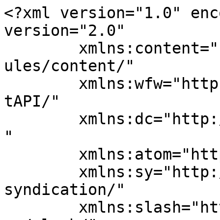
<?xml version="1.0" enc
version="2.0"

	xmlns:content="http://purl.org/rss/1.0/mod
ules/content/"

	xmlns:wfw="http://wellformedweb.org/Commen
tAPI/"

	xmlns:dc="http://purl.org/dc/elements/1.1/
"

	xmlns:atom="http://www.w3.org/2005/Atom"

	xmlns:sy="http://purl.org/rss/1.0/modules/
syndication/"

	xmlns:slash="http://purl.org/rss/1.0/modul