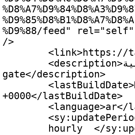
%D8%A7%D9%84%D8%A3%D9%8
%D9%85%D8%B1%D8%A7%D8%A
%D9%88/feed" rel="self"
/>

	<link>https://tarbiagate.com</link>

	<description>بوابة التربية - Tarbia 
gate</description>

	<lastBuildDate>Mon, 18 May 2026 15:43:52 
+0000</lastBuildDate>

	<language>ar</language>

	<sy:updatePeriod>

	hourly	</sy:updatePeriod>
