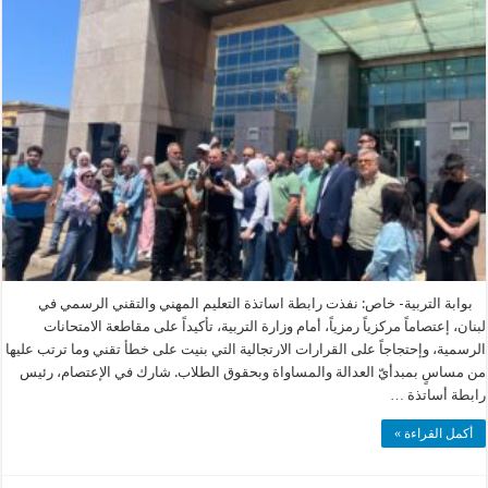
بوابة التربية- خاص: نفذت رابطة اساتذة التعليم المهني والتقني الرسمي في
لبنان، إعتصاماً مركزياً رمزياً، أمام وزارة التربية، تأكيداً على مقاطعة الامتحانات
الرسمية، وإحتجاجاً على القرارات الارتجالية التي بنيت على خطأ تقني وما ترتب عليها
من مساسٍ بمبدأيّ العدالة والمساواة وبحقوق الطلاب. شارك في الإعتصام، رئيس
رابطة أساتذة …
أكمل القراءة »