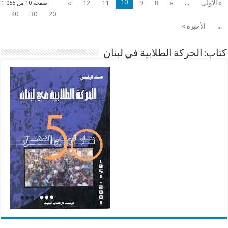
10
« الأولى
...
«
8
9
11
12
»
صفحة 10 من 1٬055
40
30
20
...
الأخيرة »
كتاب: الحركة الطلابية في لبنان