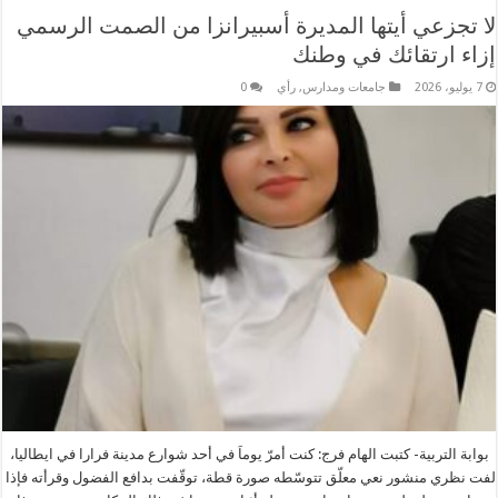
لا تجزعي أيتها المديرة أسبيرانزا من الصمت الرسمي
إزاء ارتقائك في وطنك
7 يوليو، 2026
جامعات ومدارس
,
رأي
0
بوابة التربية- كتبت الهام فرج: كنت أمرّ يوماَ في أحد شوارع مدينة فرارا في ايطاليا،
لفت نظري منشور نعي معلّق تتوسّطه صورة قطة، توقّفت بدافع الفضول وقرأته فإذا