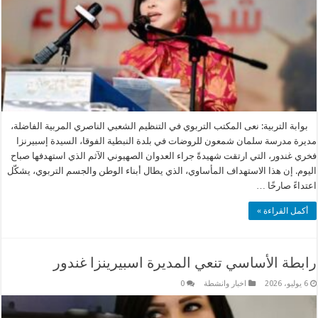
بوابة التربية: نعى المكتب التربوي في التنظيم الشعبي الناصري المربية الفاضلة،
مديرة مدرسة سلمان شمعون للروضات في بلدة النبطية الفوقا، السيدة إسبيرنزا
فخري غندور، التي ارتقت شهيدةً جراء العدوان الصهيوني الآثم الذي استهدفها صباح
اليوم. إن هذا الاستهداف المأساوي، الذي يطال أبناء الوطن والجسم التربوي، يشكّل
اعتداءً صارخًا …
أكمل القراءة »
رابطة الأساسي تنعي المديرة اسبيرينزا غندور
6 يوليو، 2026
اخبار وانشطة
0