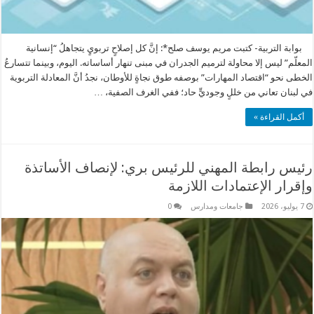
​ بوابة التربية- كتبت ​مريم يوسف صلح*: إنَّ كل إصلاحٍ تربويٍ يتجاهلُ “إنسانية
المعلّم” ليس إلا محاولة لترميم الجدران في مبنى تنهار أساساته. اليوم، وبينما تتسارعُ
الخطى نحو “اقتصاد المهارات” بوصفه طوق نجاةٍ للأوطان، نجدُ أنَّ المعادلة التربوية
في لبنان تعاني من خللٍ وجوديٍّ حاد؛ ففي الغرف الصفية، …
أكمل القراءة »
رئيس رابطة المهني للرئيس بري: لإنصاف الأساتذة
وإقرار الإعتمادات اللازمة
7 يوليو، 2026
جامعات ومدارس
0