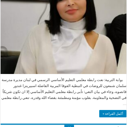
بوابة التربية: نعت رابطة معلمي التعليم الأساسي الرسمي في لبنان مديرة مدرسة
سلمان شمعون للروضات في النبطية الفوقا المربية الفاضلة اسبيرينزا غندور
قانصوه، وجاء في بيان النعي: تأبى رابطة معلمي التعليم الأساسي إلا ان تكون شريكاً
في التضحية والمقاومة. بقلوب مؤمنة ومطمئنة بقضاء الله وقدره، تنعي رابطة معلمي
…
أكمل القراءة »