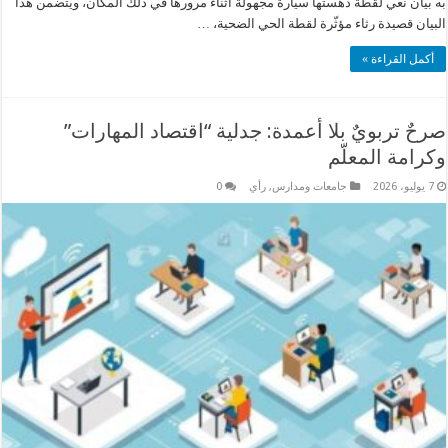
به بيان نعي لقطة دهستها سيارة مجهولة أثناء مرورها في ذلك المكان، ويتضمن هذا
البيان قصيدة رثاء مؤثّرة لقطة الحي الضحية، …
أكمل القراءة »
صرحٌ تربويٌ بلا أعمدة: جدلية “اقتصاد المهارات”
وكرامة المعلّم
7 يوليو، 2026
جامعات ومدارس
,
رأي
0