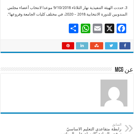
3. حددت الهيئة التنفيذية نهار الثلاثاء 9/10/2018 موعدا لانتخاب أعضاء مجلس
المندوبين للدورة الانتخابية 2018 – 2020، في مختلف كليات الجامعة وفروعها”.
S
W
E
X
F
h
h
m
ac
ar
at
ai
e
e
sA
l
b
p
o
عن mcg
p
o
k
السابق
رابطة متقاعدي التعليم الاساسيّ
ترفض الزيادة “الهزيلة على الرواتب