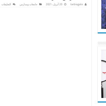
ع
tarbiagate
20 أبريل، 2021
جامعات ومدارس
التعليقات
اس
لت
ال
يع
أ
ال
إل
ا
غي
أم
ال
مغ