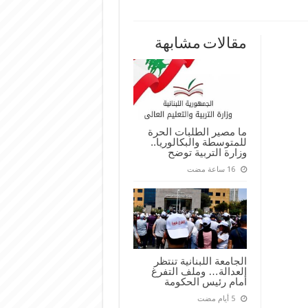
لى
تطلاع
جمع
معلمين:
مقالات مشابهة
85%
تبرون
ن
عودة
ى
لمدارس
ر
نة
ان
لقة
ما مصير الطلبات الحرة
للمتوسطة والبكالوريا..
وزارة التربية توضح
الجامعة اللبنانية تنتظر
العدالة… وملف التفرغ
أمام رئيس الحكومة