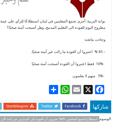
مطروح اليوم للعودة الى التعليم المدمج، وهل أصبحت آمنة صحيًا؟
وجاءت نتائجه:
– 85 % اعتبروا أن العودة ما زالت غير آمنة صحيًا.
-10% فقط اعتبروا أن العودة أصبحت آمنة صحيًا
-5% منهم لا يعلمون.
S
W
E
X
F
h
h
m
ac
ar
at
ai
e
Stumbleupon
Twitter
Facebook
شاركها
e
sA
l
b
الوسوم
استطلاع لتجمع المعلمين: 85% يعتبرون أن العودة إلى المدارس غير أمنة الان
p
o