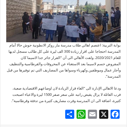
على
زيادة
الأقساط
مغلقة
بوابة التربية: اعتصم اهالي طلاب ​مدرسة مار روكز​ الانطونية ​حوش حالا​ أمام
المدرسة احتجاجا على اقرار زيادة 300 الف ليرة على كل طالب مسجل لديها
للعام 2020/2021. ولفت الأهالي الى أن “القرار جائر جدا لاسيما كان
المفروض حسم لاسيما بعد الاستغناء عن ​المحروقات​ والقرطاسية والتنظيف
وأجار عمال وموظفين و​كهرباء​ وسواها من المصاريف التي تم توفيرها من قبل
المدرسة”.
ودعا الاهالي الإدارة الى “الغاء قرار الزيادة لان اوضاعهم الاقتصادية صعبة،
فرب العائلة لا يزال يقبض راتبه على سعر صفر 1500 ليرة والاعباء اصبحت
كثيرة، اضافة الى ان المدرسة وفرت مصاريف كثيرة من تدفئة وقرطاسية”.
S
W
E
X
F
h
h
m
ac