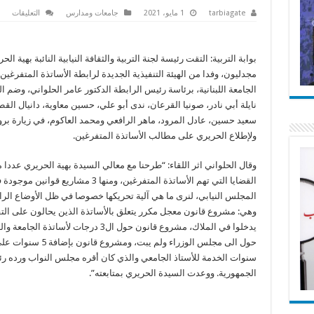
على
tarbiagate
1 مايو، 2021
جامعات ومدارس
التعليقات
متف
اللبن
عرض
مع
الحر
بوابة التربية: التقت رئيسة لجنة التربية والثقافة النيابية النائبة بهية ال
مشا
مجدليون، وفدا من الهيئة التنفيذية الجديدة لرابطة الأساتذة المتفرغين
قوان
تخص
الجامعة اللبنانية، برئاسة رئيس الرابطة الدكتور عامر الحلواني، وضم ال
الأس
مغلق
نايلة أبي نادر، صونيا القرعان، ندى أبو علي، حسين معاوية، دانيال الق
سعيد حسين، عادل المرود، ماهر الرافعي ومحمد العاكوم، في زيارة برو
ولإطلاع الحريري على مطالب الأساتذة المتفرغين.
وقال الحلواني اثر اللقاء: “طرحنا مع معالي السيدة بهية الحريري عددا 
القضايا التي تهم الأساتذة المتفرغين، ومنها 3 مشاريع قوانين مو
المجلس النيابي، لنرى ما هي آلية تحريكها خصوصا في ظل الأوضاع الرا
وهي: مشروع قانون معجل مكرر يتعلق بالأساتذة الذين يحالون على الت
يدخلوا في الملاك، مشروع قانون حول ال3 درجات لأساتذة الج
حول الى مجلس الوزراء ولم يبت، ومشروع قانون بإضافة 5 سن
سنوات الخدمة للأستاذ الجامعي والذي كان أقره مجلس النواب ورده ر
الجمهورية. ووعدت السيدة الحريري بمتابعته”.