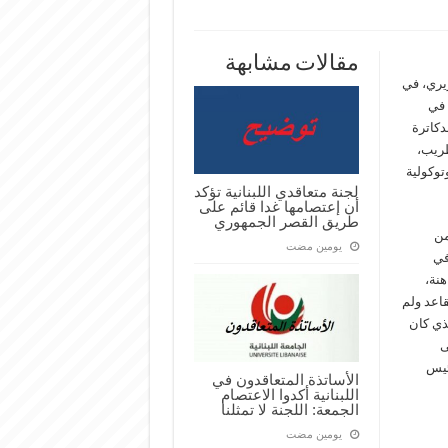
رغو
انية
وا
مقالات مشابهة
يري
حريري، في
ريع
 في
ين
دكاترة
اتذة
ة
طريب،
توكولية
لجنة متعاقدي اللبنانية تؤكد
أن إعتصامها غدا قائم على
طريق القصر الجمهوري
من
‏يومين مضت
جودة في
هنة،
قاعد ولم
امعة والذي كان
وات على
ئيس
الأساتذة المتعاقدون في
اللبنانية أكدوا الاعتصام
الجمعة: اللجنة لا تمثلنا
‏يومين مضت