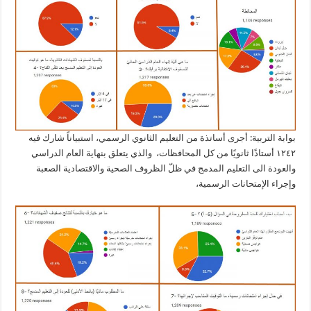
الثانوي:
لا
عودة
للتعليم
دون
أخذ
اللقاح
الآمن
ومع
امتحانات
مدرسية
مغلقة
بوابة التربية: أجرى أساتذة من التعليم الثانوي الرسمي، استبياناً شارك فيه
١٢٤٢ أستاذًا ثانويًا من كل المحافظات، والذي يتعلق بنهاية العام الدراسي
والعودة الی التعليم المدمج في ظلّ الظروف الصحية والاقتصادية الصعبة
وإجراء الإمتحانات الرسمية،