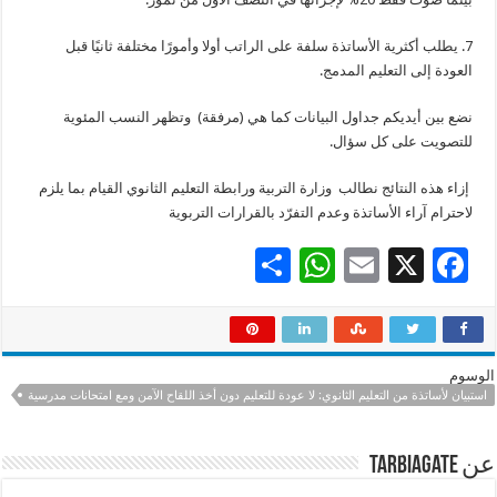
7. يطلب أكثرية الأساتذة سلفة علی الراتب أولا وأمورًا مختلفة ثانيًا قبل
العودة إلی التعليم المدمج.
نضع بين أيديكم جداول البيانات كما هي (مرفقة) وتظهر النسب المئوية
للتصويت علی كل سؤال.
إزاء هذه النتائج نطالب وزارة التربية ورابطة التعليم الثانوي القيام بما يلزم
لاحترام آراء الأساتذة وعدم التفرّد بالقرارات التربوية
S
W
E
X
F
h
h
m
ac
ar
at
ai
e
e
sA
l
b
الوسوم
p
o
استبيان لأساتذة من التعليم الثانوي: لا عودة للتعليم دون أخذ اللقاح الآمن ومع امتحانات مدرسية
p
o
عن tarbiagate
k