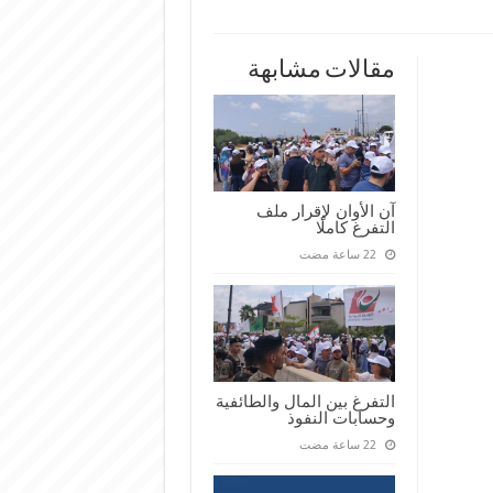
ة
ساسي
مقالات مشابهة
ها
دة
ة
يم
مج
ة
آن الأوان لإقرار ملف
التفرغ كاملًا
التفرغ بين المال والطائفية
وحسابات النفوذ