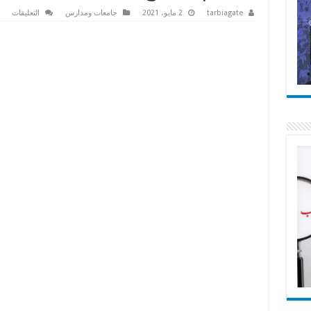
على
tarbiagate
2 مايو، 2021
جامعات ومدارس
التعليقات
رابط
الأ
تقرر
غدا
موقف
من
العو
الآمن
الى
التعل
المد
مغلق