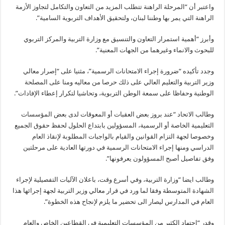
واعتبر أن “المرحلة الراهنة تتطلب المزيد من التعاون والتكامل لتجاوز الأزمة
الراهنة التي يمر بها وطننا لبنان، ولتحقيق الأهداف التربوية السامية”.
وأبرز “أهمية استمرار التعاون والتنسيق مع وزارة التربية والمركز التربوي
للبحوث والانماء وغيرهما من الجهات المعنية”.
وجدد تأكيده “ضرورة إجراء الامتحانات الرسمية”، مثنيا على “إصرار معالي
وزير التربية والتعليم العالي على ذلك حرصا من معاليه ومنا على المصلحة
الوطنية وحفاظا على سمعة الوطن التربوية، وتحاشيا لتكرار إعطاء الإفادات”.
وطالب الاتحاد “عند بروز بعض العقبات أو المعوقات لدى بعض المؤسسات
التعليمية الخاصة أو الرسمية، المسؤولين بابتداع الحلول لحفظ حقوق الجميع
وخصوصا لجهة التزام القوانين والقيام بالواجبات المطلوبة لإنقاذ العام
الدراسي ومنها إجراء الامتحانات الرسمية في دورتها العادية على مرحلتين
وفق تفاصيل أصبح المسؤولون يعرفونها”.
وطالب ايضا “وزارة التربية، وفي أسرع وقت، باعلان الآليات التفصيلية لإجراء
الشهادة المتوسطة وفقا لما ورد في قرار معالي وزير التربية لجهة إجرائها هذا
العام في المدارس ليصار الى تحضير ما يلزم لإنجاح هذه الخطوة”.
وقدر “اجتهاد الكثير من المؤسسات التعليمية في القطاعين الخاص والعام