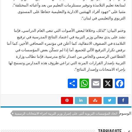
لمتابعة تعليم التلامذة وتوفير مستلزمات التعليم من بعد وأعبائه المختلفة”،
مثنيا على “جهود أفراد الهيئتين الادارية والتعليمية حفاظا على المستوى
التربوي والتعليمي في لبنان”.
وختم البيان: “لذلك، وخلافا لبعض الأصوات التي تنعى العام الدراسي، فإننا
نشد على يدي معالي وزير التربية في اعتماد النتائج المدرسية في ترفيع
التلامذة في الصفوف الانتقالية، كما أعلن في مؤتمره الصحافي الأخير، كما أننا
نرفض تكرار الترفيع الآلي للجميع. أما إذا لم تتمكّن بعض المؤسسات في
القطاعين الرسمي والخاص من اصدار نتائج مدرسية، فإننا نطالب وزارة
التربية بإصدار القرارات المرنة التي تراعي ظروف هذه المدارس وتسمح لها
بإجراء الامتحانات وإصدار النتائج”.
S
W
E
X
F
h
h
m
ac
ar
at
ai
e
e
sA
l
b
الوسوم
اتحاد المؤسسات التربوية أثنى على إصرار وزير التربية اجراء الامتحانات الرسمية
p
o
p
o