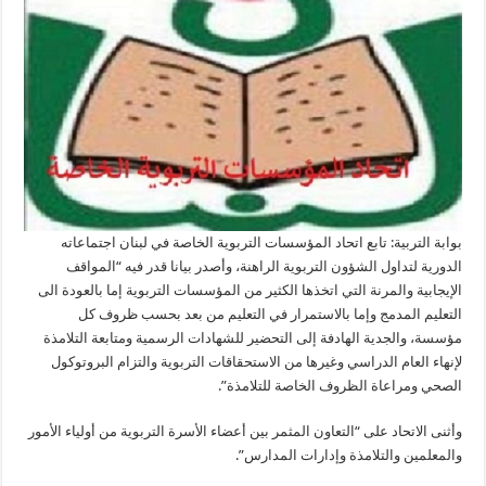
على
إصرار
وزير
التربية
اجراء
الامتحانات
الرسمية
مغلقة
بوابة التربية: تابع اتحاد المؤسسات التربوية الخاصة في لبنان اجتماعاته
الدورية لتداول الشؤون التربوية الراهنة، وأصدر بيانا قدر فيه “المواقف
الإيجابية والمرنة التي اتخذها الكثير من المؤسسات التربوية إما بالعودة الى
التعليم المدمج وإما بالاستمرار في التعليم من بعد بحسب ظروف كل
مؤسسة، والجدية الهادفة إلى التحضير للشهادات الرسمية ومتابعة التلامذة
لإنهاء العام الدراسي وغيرها من الاستحقاقات التربوية والتزام البروتوكول
الصحي ومراعاة الظروف الخاصة للتلامذة”.
وأثنى الاتحاد على “التعاون المثمر بين أعضاء الأسرة التربوية من أولياء الأمور
والمعلمين والتلامذة وإدارات المدارس”.