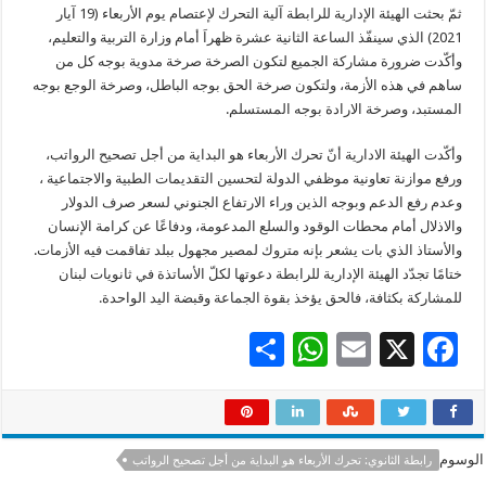
ثمّ بحثت الهيئة الإدارية للرابطة آلية التحرك لإعتصام يوم الأربعاء (19 آيار
2021) الذي سينفّذ الساعة الثانية عشرة ظهراَ أمام وزارة التربية والتعليم،
وأكّدت ضرورة مشاركة الجميع لتكون الصرخة صرخة مدوية بوجه كل من
ساهم في هذه الأزمة، ولتكون صرخة الحق بوجه الباطل، وصرخة الوجع بوجه
المستبد، وصرخة الارادة بوجه المستسلم.
وأكّدت الهيئة الادارية أنّ تحرك الأربعاء هو البداية من أجل تصحيح الرواتب،
ورفع موازنة تعاونية موظفي الدولة لتحسين التقديمات الطبية والاجتماعية ،
وعدم رفع الدعم وبوجه الذين وراء الارتفاع الجنوني لسعر صرف الدولار
والاذلال أمام محطات الوقود والسلع المدعومة، ودفاعًا عن كرامة الإنسان
والأستاذ الذي بات يشعر بإنه متروك لمصير مجهول ببلد تفاقمت فيه الأزمات.
ختامًا تجدّد الهيئة الإدارية للرابطة دعوتها لكلّ الأساتذة في ثانويات لبنان
للمشاركة بكثافة، فالحق يؤخذ بقوة الجماعة وقبضة اليد الواحدة.
S
W
E
X
F
h
h
m
ac
ar
at
ai
e
e
sA
l
b
الوسوم
رابطة الثانوي: تحرك الأربعاء هو البداية من أجل تصحيح الرواتب