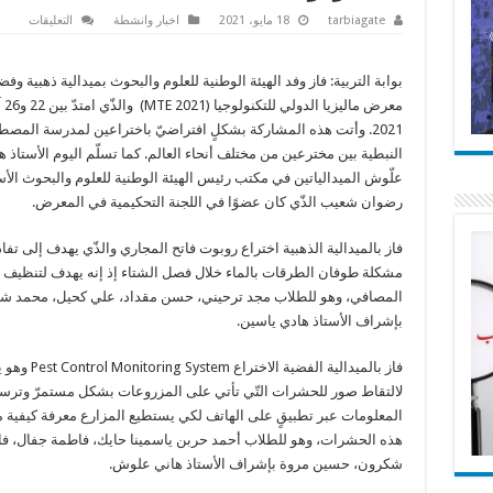
على
tarbiagate
18 مايو، 2021
اخبار وانشطة
التعليقات
فوز
لبنان
بميدالي
ذهبية
بوابة التربية: فاز وفد الهيئة الوطنية للعلوم والبحوث بميدالية ذهبية وف
وفضية
معرض ماليزي
في
معرض
2021. وأتت هذه المشاركة بشكلٍ افتراضيّ باختراعين لمدرسة المص
ماليزيا
الدولي
النبطية بين مخترعين من مختلف أنحاء العالم. كما تسلّم اليوم الأستاذ ه
للتكنو
مغلقة
علّوش الميدالياتين في مكتب رئيس الهيئة الوطنية للعلوم والبحوث الأس
رضوان شعيب الذّي كان عضوًا في اللجنة التحكيمية في المعرض.
فاز بالميدالية الذهبية اختراع روبوت فاتح المجاري والذّي يهدف إلى تفا
مشكلة طوفان الطرقات بالماء خلال فصل الشتاء إذ إنه يهدف لتنظيف
المصافي، وهو للطلاب مجد ترحيني، حسن مقداد، علي كحيل، محمد شر
بإشراف الأستاذ هادي ياسين.
فاز بالميدالية الفضية الاختراع stem
لالتقاط صور للحشرات التّي تأتي على المزروعات بشكل مستمرّ وترس
المعلومات عبر تطبيقٍ على الهاتف لكي يستطيع المزارع معرفة كيفية 
هذه الحشرات، وهو للطلاب أحمد حربن ياسمينا حايك، فاطمة جفال، ف
شكرون، حسين مروة بإشراف الأستاذ هاني علوش.