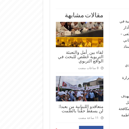
مقالات مشابهة
ة
ضية في
ا الدولي للتكنولوجيا (MTE 2021) والذّي امتدّ بين 22 و26 آذار
طفى –
اني
لوجيا
تاذ
لقاء بين أمل والتعبئة
التربوية خُصّص للبحث في
الواقع التربوي
دي
ارة
Pest Control Monitoring Sy وهو يهدف
ل
متعاقدو اللبنانية من بعبدا:
مكافحة
لن يسقطَ حقُّنا بالصَّمت
اطمة