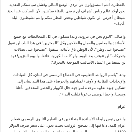
بالقطارة. انتم المسؤولون عن تردي الوضع المالي وفشل سياستكم النقدية.
نحن أولاد عالم وناس أشراف لن نرضى بالبقاء ساكتين، لأن الساكت عن الحق
شيطان أخرس، لن نكون شياطين ونغض النظر عنكم وانتم تشيطنون البلد
بأكمله”.
واضاف: “اليوم نحن في بيروت، وغدا سنكون في كل المحافظات مع جميع
الأساتذة والمعلمين والعمال والفلاحين وكل “المعترين” في هذا البلد. لن نقول
“تصبحوا على وطن”، لأن الوطن باق بأبنائه، سنقول “تصبحوا على نضالات
وتحركات” لن تتوقف بعد اليوم، ولو كانت الكورونا عائقا، واليوم البنزين! فهذا
لن يمنعنا من اعتماد الأساليب الموجعة بالتحرك”.
ودعا “باسم الروابط التعليمية في القطاع الرسمي في لبنان، كل القيادات
والإتحادات النقابية والأوفياء لمبادئهم والحرصاء على هذا البلد لبنان إلى
تشكيل جبهة نقابية موحدة لمواجهة حال الانهيار والخطر المحدقين بأهلنا
وشعبنا. واجبنا الوطني يدعونا فلنلب النداء”.
عزام
والقى رئيس رابطة الأساتذة المتعاقدين في التعليم الثانوي الرسمي عصام
عزام كلمة، دعا فيها إلى تصحيح الرواتب بحيث تحول على سعر صرف الدولار
1500 ليرو ويضرب بسعر المنصة المقترحة لتستعيد القدرة علىى الاستمرار