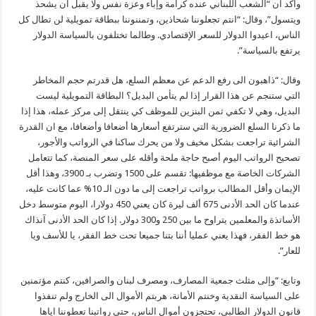
واكد ان “الشعب اللبناني عنده كرامة وإباء وعزة نفس ولا يقبل ان يشحذ
ويتسول”، وقال: “انتم تجعلوننا شحاذين، وتمننوننا ببطاقة تمويلية لن تطال كل
الناس، اعيدوا الدولار للسعر الإقتصادي. وطالما تختلفون بالسياسة الدولار
يرتفع بالسياسة”.
وقال: “ذاهبون الى رفع الدعم عن معظم السلع، هل قدرتم حجم المخاطر
التي ستنجم عن هذا القرار إذا لم يتأمن البديل؟ البطاقة التمويلية ليست
البديل، وهي لا تكفي ثمن البنزين للموظف كي ينتقل إلى مركز عمله، هذا إذا
ما ذكرنا السلع الضرورية التي سترتفع أسعارها أضعافا وأضعافا، مع ان القدرة
الشرائية تراجعت بشكل مخيف ولا من يحرك ساكنا في الرواتب والأجور،
تصحيح الرواتب اليوم أصبح حاجة ملحة وأقله على سعر المنصة، كما تتعامل
الشركات الخاصة مع موظفيها: تقسم على 1500 وتضرب بـ 3900، وهذا أقل
الإيمان وأقل المطالب برواتب تراجعت إلى ما دون الـ 10% عما كانت عليه،
عندما كان الحد الأدنى 675 ألف ليرة كان يعني 450 دولارا، اليوم متوسط دخل
الأساتذة والمعلمين يتراوح ما بين 250 و300 دولار. إذا كان الحد الأدنى آنذاك
هو خط الفقر، فهذا يعني عمليا أننا بتنا جميعا تحت خط الفقر، يا للأسف ويا
للعار”.
وتابع: “وإلى مثلث جمعية المصارف، ومصرف لبنان والصرافين، كنتم مؤتمنين
على السياسة النقدية وخنتم الأمانة، هربتم الأموال الى الخارج ولم تنفذوا
قانون الدولار الطالبي، تحتجزون أموال الناس، حتى رواتبنا تعطوننا اياها