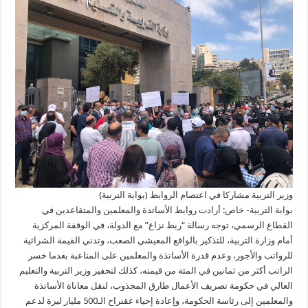
للتذكير
بالواقع
المعيشي
والمجذوب
يفشل
في
إقناعهم
مغلقة
وزير التربية مشاركا في اعتصام الروابط (بوابة التربية)
بوابة التربية- خاص: أرادت روابط الأساتذة والمعلمين والمتقاعدين في
القطاع الرسمي، توجه رسالة “ربط نزاع” مع الدولة، في الوقفة المركزية
أمام وزارة التربية، للتذكير بالواقع المعيشي الصعب، وتدني القيمة الشرائية
للرواتب والأجور، وعدم قدرة الأساتذة والمعلمين على المتاعبة بعدما خسر
الراتب أكثر من ثمانين في المئة من قيمته، كذلك لتحفيز وزير التربية والتعليم
العالي في حكومة تصريف الأعمال طارق المجذوب، لنقل معاناة الأساتذة
والمعلمين إلى رئاسة الحكومة، وإعادة إحياء غقتراح الـ500 مليار ليرة لدعم