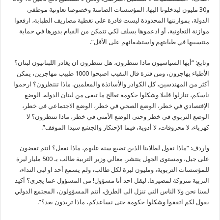
و30 مليون ليدخلونا اليها، المؤسسات الضامنة وخصوصا تعاونية موظفي
الدولة، بموازنتها المحدودة ليست قادرة على تغطية مصاريف الطبابة، ارفعوا
موازنة التعاونية، أو ادعموها بسلف لكي تتمكن من القيام بدورها في حماية
منتسبيها في طبابتهم واستشفائهم على الأقل”.
وتابع: “أيها السياسيون ماذا تنتظرون، هل تنتظرون ان يغادر اللبنانيون لبنان؟
الأطباء يهاجرون، ومن فترة قال النقيب اصبحوا 1000 طبيب مهاجرين، يمكن
أكثر من المهندسين، كل الكوادر والأساتذة والمعلمين. ماذا تنتظرون؟ ارحموا
ناسكم، تنازلوا قليلا وشكلوا حكومة تعالج ما تبقى من لبنان الدولة. الوضع
الإقتصادي في خطر، الوضع الصحي في خطر، الوضع الاجتماعي في خطر،
الوضع التربوي في خطر وحتى الوضع الأمني في خطر، ماذا تنتظرون؟ لا
كهرباء، لا محروقات، لا أدوية، فيما الإحتكار والجشع سيدا الموقف”.
واردف: “ماذا نقول لطلابنا الذين تضيع سنة عليهم، ماذا نفعل؟ انتم تقضون
على جيل، ومستوى الجهل ينتشر. معالي وزير التربية طالب بـ 500 مليار ليرة
للمؤسسات التربوية، ومليون ليرة لكل طالب، ولم يسمع أحد او لبى النداء،
التربية متروكة لمصيرها. ليقل احد أنا مسؤول! من المسؤول عما يجري؟ أكيد
لسنا نحن ولا الناس التي تنزل الى الطرق، أنتم المسؤولون، المجتمع الدولي
يقول لكم اتفقوا وشكلوا حكومة حتى نساعدكم، ماذا تريدون بعد؟”.