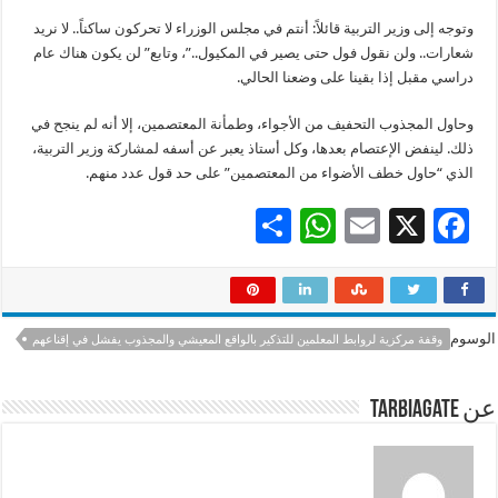
وتوجه إلى وزير التربية قائلاً: أنتم في مجلس الوزراء لا تحركون ساكناً.. لا نريد
شعارات.. ولن نقول فول حتى يصير في المكيول..”، وتابع” لن يكون هناك عام
دراسي مقبل إذا بقينا على وضعنا الحالي.
وحاول المجذوب التحفيف من الأجواء، وطمأنة المعتصمين، إلا أنه لم ينجح في
ذلك. لينفض الإعتصام بعدها، وكل أستاذ يعبر عن أسفه لمشاركة وزير التربية،
الذي “حاول خطف الأضواء من المعتصمين” على حد قول عدد منهم.
S
W
E
X
F
h
h
m
ac
ar
at
ai
e
e
sA
l
b
الوسوم
وقفة مركزية لروابط المعلمين للتذكير بالواقع المعيشي والمجذوب يفشل في إقناعهم
p
o
p
o
عن tarbiagate
k