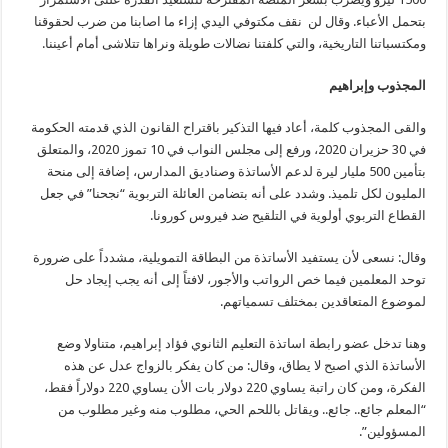
بتحمل الأعباء. وقال لن نقف مكتوفي اليدي إزاء ما اصابنا من ضرب لحقوقنا
ومكتسباتنا التاريخية، والتي كلفتنا نضالات طويلة ونراها تتلاشى أمام أعيننا.
المجذوب وإبراهيم
والقى المجذوب كلمة، أعاد فيها التذكير باقتراح القانون الذي قدمته الحكومة
في 30 حزيران 2020، ورفع إلى مجلس النواب في 10 تموز 2020، والمتعلق
بتأمين 500 مليار ليرة لدعم الأساتذة وصناديق المدارس، إضافة إلى منحة
المليون لكل تلميذ. وشدد على أنه بتضامن العائلة التربوية “نجحنا” في جعل
القطاع التربوي أولوية في التلقيح ضد فيروس كورونا.
وقال: نسعى لأن يستفيد الأساتذة من البطاقة التمويلية، مشدداً على ضرورة
توحد المعلمين فيما خص الرواتب والأجور، لافتاً إلى أنه يجب إيجاد حل
لموضوع المتعاقدين بمختلف تسمياتهم.
وهنا تدخل عضو رابطة اساتذة التعليم الثانوي فؤاد إبراهيم، متناولا وضع
الأساتذة الذي اصبح لا يطاق، وقال: من كان يفكر بالزواج عدل عن هذه
الفكرة، ومن كان راتبة يساوي 220 دولار بات الأن يساوي 220 دولاراً فقط،
“المعلم جائع.. جائع.. ويقاتل باللحم الحي، مطلوب منه وغير مطلوب من
المسؤولين”.