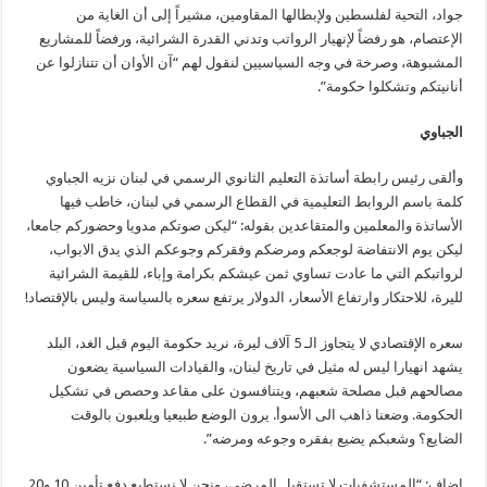
جواد، التحية لفلسطين ولإبطالها المقاومين، مشيراً إلى أن الغاية من
الإعتصام، هو رفضاً لإنهيار الرواتب وتدني القدرة الشرائية، ورفضاً للمشاريع
المشبوهة، وصرخة في وجه السياسيين لنقول لهم “آن الأوان أن تتنازلوا عن
أنانيتكم وتشكلوا حكومة”.
الجباوي
وألقى رئيس رابطة أساتذة التعليم الثانوي الرسمي في لبنان نزيه الجباوي
كلمة باسم الروابط التعليمية في القطاع الرسمي في لبنان، خاطب فيها
الأساتذة والمعلمين والمتقاعدين بقوله: “ليكن صوتكم مدويا وحضوركم جامعا،
ليكن يوم الانتفاضة لوجعكم ومرضكم وفقركم وجوعكم الذي يدق الابواب،
لرواتبكم التي ما عادت تساوي ثمن عيشكم بكرامة وإباء، للقيمة الشرائية
لليرة، للاحتكار وارتفاع الأسعار، الدولار يرتفع سعره بالسياسة وليس بالإقتصاد!
سعره الإقتصادي لا يتجاوز الـ 5 آلاف ليرة، نريد حكومة اليوم قبل الغد، البلد
يشهد انهيارا ليس له مثيل في تاريخ لبنان، والقيادات السياسية يضعون
مصالحهم قبل مصلحة شعبهم، ويتنافسون على مقاعد وحصص في تشكيل
الحكومة. وضعنا ذاهب الى الأسوأ. يرون الوضع طبيعيا ويلعبون بالوقت
الضايع؟ وشعبكم يضيع بفقره وجوعه ومرضه”.
اضاف: “المستشفيات لا تستقبل المرضى، ونحن لا نستطيع دفع تأمين 10 و20