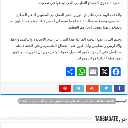
استرداد حقوق القطاع التعليمي الذي ابدعوا في تصفيته.
واللافت انهم على علم ان الوزير باشر العمل مع المعنيين لدعم القطاع
التعليمي، وسيقدم معاليه للقطاع ما سيعطى له من فتات دعم وسيقبلون به
ويقولون هذا بفضل انجازهم العظيم.
وختم البيان: تضع اللجنة الفاعلة هذا البيان بين يدي الاساتذة والتلاميذ والاهل
والاداريين والنقابيين وكل غيور على القطاع التعليمي. ونحن كلجنة فاعلة
سنناضل حتى الرمق الأخير لتحصيل حقوقنا ولكن دون ان نكون جسر عبور
لمن قطع أعناقنا مرات ومرات.
S
W
E
X
F
h
h
m
ac
ar
at
ai
e
e
sA
l
b
الوسوم
اللجنة الفاعلة للمتعاقدين: اعتصام هيئة التنسيق ضد أي فاسد وأي سلطة؟
p
o
p
o
عن tarbiagate
k