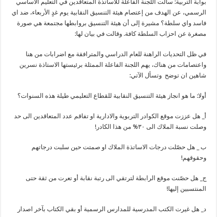
هيئة
بوابة التربية: سألت اللجنة الفاعلة للأساتذة المتعاقدين في التعليم الأساسي
التنسيق
الرسمي، عن الهدف من إعتصام هيئة التنسيق النقابية يوم غدٍ الأربعاء، ضد اي
ضد
أي
فاسد واي سلطة؟ مشيرة إلى أن هيئة التنسيق بروابطها مجتمعة هي صورة
فاسد
وأي
مصغرة عن احزاب السلطة كافة. وقالت في بيان لها:
سلطة؟
مغلقة
في ظل التحديات الراهنة للعام الدراسي والمترافقة مع اضرابات من هنا
واعتصامات من هناك، يهم اللجنة الفاعلة الممثلة برئيستها الاستاذة نسرين
شاهين ان توضح وتسأل الآتي:
أولا: ما هو انجاز هيئة التنسيق النقابية للقطاع التعليمي طيلة هذه السنوات؟
أ_ هل عززت موقع الكوادر التربوية والادارية او تفاقم عدد المتعاقدين الى حد
وصلت نسبة الملاك الى ٣٠% من هذا الكادر!
ب _ هل حصّلت درجات الاساتذة الملاك او صمتت حين سلبت درجاتهم
وحقوقهم!
ج_ هل حصّنت موقع الرابطة لترتقي الى رتبة نقابة أو تعرت من ثقة حتى
المنتسبين إليها!
د_ هل غيرت الكتب المدرسية للمدارس الرسمية أو بقي الكتاب بآخر اصدار