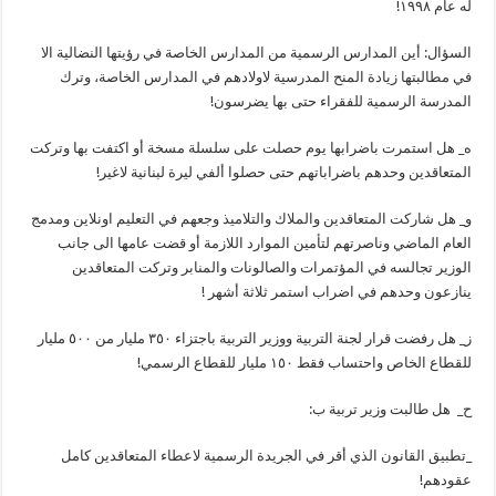
له عام ١٩٩٨!
السؤال: أين المدارس الرسمية من المدارس الخاصة في رؤيتها النضالية الا
في مطالبتها زيادة المنح المدرسية لاولادهم في المدارس الخاصة، وترك
المدرسة الرسمية للفقراء حتى بها يضرسون!
ه_ هل استمرت باضرابها يوم حصلت على سلسلة مسخة أو اكتفت بها وتركت
المتعاقدين وحدهم باضراباتهم حتى حصلوا ألفي ليرة لبنانية لاغير!
و_ هل شاركت المتعاقدين والملاك والتلاميذ وجعهم في التعليم اونلاين ومدمج
العام الماضي وناصرتهم لتأمين الموارد اللازمة أو قضت عامها الى جانب
الوزير تجالسه في المؤتمرات والصالونات والمنابر وتركت المتعاقدين
ينازعون وحدهم في اضراب استمر ثلاثة أشهر !
ز_ هل رفضت قرار لجنة التربية ووزير التربية باجتزاء ٣٥٠ مليار من ٥٠٠ مليار
للقطاع الخاص واحتساب فقط ١٥٠ مليار للقطاع الرسمي!
ح_ هل طالبت وزير تربية ب:
_تطبيق القانون الذي أقر في الجريدة الرسمية لاعطاء المتعاقدين كامل
عقودهم!