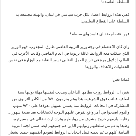
السلطة الفاسدة!
ففي هذه الروابط اعضاء لكل حزب سياسي في لبنان، والهيئة مجتمعة يد
السلطة على القطاع التعليمي!
فهو اعتصام ضد اي فاسد واي سلطة !
وان كان الاعتصام في وجه وزير التربية القاضي طارق المجذوب، فهو الوزير
الذي شكلت معه الروابط عائلة تربوية في العام الماضي وكانت الأغرب في
العالم، إذ لاول مرة في تاريخ العمل النقابي تسير النقابة مع الوزارة في نفس
الخطوات والاهداف والرؤية!
فماذا تغير!
تغير، ان الروابط زورت نظامها الداخلي ومددت لنفسها مهلة توليها سنة
اضافية فباتت فوق الشرعية، هذا وهم يحرمون ٧٠% من الكادر التربوي من
المشاركة في انتخابات الروابط مما يضمن تسهيل نفوذها على ٣٠% منهم.
واليوم اصبحوا في أمر واقع يفرض عليهم التوجه للانتخابات بعد بضعة شهور…
وعليه، يلزمهم خروج مشرف من روابطهم وترك ارث نضالي في مسيرتهم،
وطبعا بدعم من سلطتهم ونوابهم الذين هم جميعهم ايضا ضمن لجنة التربية
النيابية، كلهم يدعم بعضه قبيل انتخابات الروابط لتعويم أنفسهم جميعا بشعار