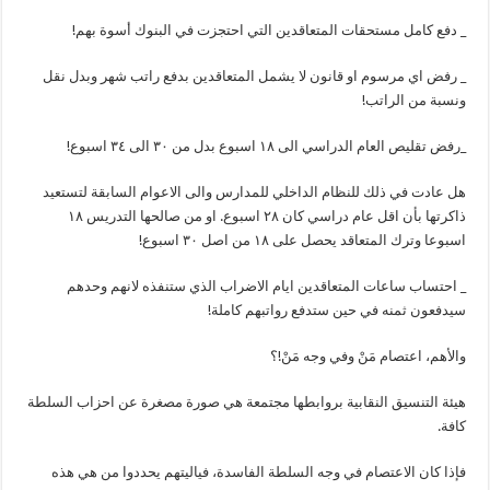
_ دفع كامل مستحقات المتعاقدين التي احتجزت في البنوك أسوة بهم!
_ رفض اي مرسوم او قانون لا يشمل المتعاقدين بدفع راتب شهر وبدل نقل
ونسبة من الراتب!
_رفض تقليص العام الدراسي الى ١٨ اسبوع بدل من ٣٠ الى ٣٤ اسبوع!
هل عادت في ذلك للنظام الداخلي للمدارس والى الاعوام السابقة لتستعيد
ذاكرتها بأن اقل عام دراسي كان ٢٨ اسبوع. او من صالحها التدريس ١٨
اسبوعا وترك المتعاقد يحصل على ١٨ من اصل ٣٠ اسبوع!
_ احتساب ساعات المتعاقدين ايام الاضراب الذي ستنفذه لانهم وحدهم
سيدفعون ثمنه في حين ستدفع رواتبهم كاملة!
والأهم، اعتصام مَنْ وفي وجه مَنْ!؟
هيئة التنسيق النقابية بروابطها مجتمعة هي صورة مصغرة عن احزاب السلطة
كافة.
فإذا كان الاعتصام في وجه السلطة الفاسدة، فياليتهم يحددوا من هي هذه