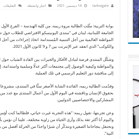
عل
tarbiagate
14 ديسمبر، 2021
اخبار وانشطة
التعليقات
الط
مر
ريم
من
بوابة التربية: مثّلت الطالبة مروة ريمه، من كلية الهندسة – الفرع الأول
هن
اللب
الجامعة اللبنانية، لبنان في “منتدى اليونيسكو الافتراضي للطلاب حول تع
تمث
لبن
المواطنة العالمية من أجل التنمية المُستدامة: اتخاذ إجراءات من أجل ا
في
من
والكوكب” الذي انعقد عبر الإنترنت بين 7 و 9 كانون الأول 2021.
الي
مغ
وشكّل المنتدى فرصة لتبادل الأفكار والخبرات بين القادة الشباب حول ا
والمواطنة وكيفية الوصول إلى مجتمعات أكثر عدلًا وسلمية واستدامة، إ
إلى مناقشة دور التعليم الرسمي في تلك العملية.
وقدّمت الطالبة ريمه، القائدة الشابة الأصغر سنًّا في المنتدى، مشروعا 
بحقوق الإنسان وناقشته في اليوم الأول من أعمال المنتدى مع عدد من
المشاركين والاختصاصيين الدوليين.
وعن تجربتها، تقول ريمه: “هذه التجربة غيرت حياتي، فلطالما كنت أؤمن 
واليوم أنا أكثر ثقة بذلك وأرى الحياة من زاوية مختلفة.. علينا أن نؤمن ب
ونحتفل بنجاحاتنا الصغيرة ونتذكّر أن شبرًا واحدًا من الحركة أفضل من 
النية”.