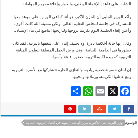
الشابة، على قاعدة الإنتماء الوطني، والحوار وإعلاء مفهوم المواطنة.
وأكد الوزير الحلبي أن الحزن الأكبر، هو أننا كنا في الوزارة على موعد معها
للمشاركة في جلسة لمجلس التعليم العالي، ولكن مشيئة الله كانت أقوى،
وأعلن إلغاء الجلسة اليوم تكريما لروحها ولتاريخها الناصع في بناء الإنسان.
وقال: إنها حالة أخلاقية نادرة، ولا يختلف إثنان على شغفها بالتربية، فقد كان
حضورها في الجامعة اللبنانية، وفي ورش العمل المتعلقة بتطوير المناهج
التربوية كعميدة لكلية التربية، حضورا فاعلا وآسرا.
إن لبنان خسر شخصية ريادية، والتعازي الحارة نتشاركها مع الأسرة التربوية
ومع عائلتها الكريمة، وزملائها ومحبيها.
S
W
E
X
F
h
h
m
ac
ar
at
ai
e
e
sA
l
b
الوسوم
وزير التربية نعى الدكتورة تيريز الهاشم: أيقونة في الحياة التربوية اللبنانية
p
o