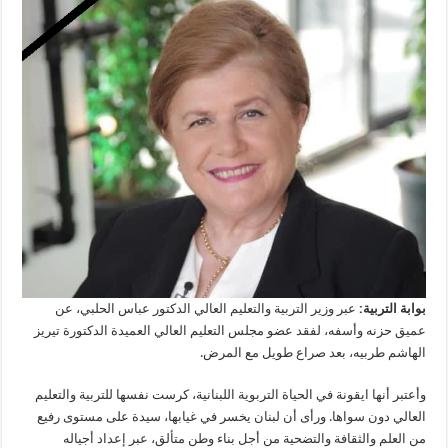
تيريز
الهاشم:
أيقونة
في
الحياة
التربوية
اللبنانية
مغلقة
بوابة التربية:
عبر وزير التربية والتعليم العالي الدكتور عباس الحلبي، عن
عميق حزنه وأسفه، لفقد عضو مجلس التعليم العالي العميدة الدكتورة تيريز
الهاشم طربيه، بعد صراع طويل مع المرض.
وأعتبر أنها ايقونة في الحياة التربوية اللبنانية، كرست نفسها للتربية والتعليم
العالي دون سواها. ورأى أن لبنان يخسر في غيابها، سيدة على مستوى رفيع
من العلم والثقافة والتضحية من أجل بناء وطن متألق، عبر إعداد أجياله