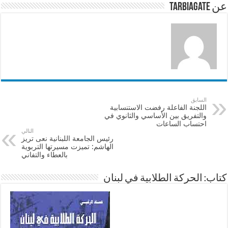
p
o
عن tarbiagate
k
السابق
اللجنة الفاعلة رفضت الاستنسابية
والتفريق بين الأساسي والثانوي في
احتساب الساعات
التالي
رئيس الجامعة اللبنانية نعى تريز
الهاشم: تميزت مسيرتها التربوية
بالعطاء والتفاني
كتاب: الحركة الطلابية في لبنان