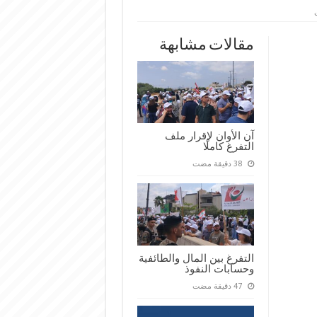
على
ت
رابطة
الأساسي
تحتفل
مقالات مشابهة
بإزاحة
الستارة
عن
اللوحة
التي
تحمل
أسم
المربي
محمود
أيوب
آن الأوان لإقرار ملف
مغلقة
التفرغ كاملًا
التفرغ بين المال والطائفية
وحسابات النفوذ