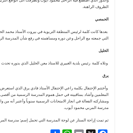
والدور الذي اضطلع فيه الراحل محمود أيوب وتطرقت الى الواقع الترب
الظروف الراهنة.
الحمصي
بعدها كانت كلمة لرئيس المنطقة التربوية في بيروت الأستاذ محمد ال
التي جمعته مع الراحل وعن دوره ومساهمته في رفع شأن المدرسة ال
الخليل
وتلاه كلمة رئيس بلدية الغبيري للاستاذ معن الخليل الذي بدوره تحدث 
يرق
وأختتم الإحتفال بكلمة راعي الإحتفال الأستاذ فادي يرق الذي استعرض 
المعلمين وأشاد بمناقبيته في حمل هموم المدرسة الرسمية من أقصى
ومشاركته الفعالة في انجاز الامتحانات الرسمية سنوياً وأعتبر أنه من و
مدرسة المربي محمود أيوب.
ثم تمت إزاحة الستار عن لوحة المدرسة التي تحمل إسم: مدرسة المرب