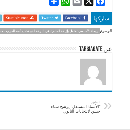
S
W
E
X
F
h
h
m
ac
ar
at
ai
e
Stumbleupon
Twitter
Facebook
شاركها
e
sA
l
b
الوسوم
رابطة الأساسي تحتفل بإزاحة الستارة عن اللوحة التي تحمل أسم المربي محم
p
o
p
o
عن tarbiagate
k
السابق
“الأستاذ المستقل” يرشح سناء
حسن لانتخابات الثانوي