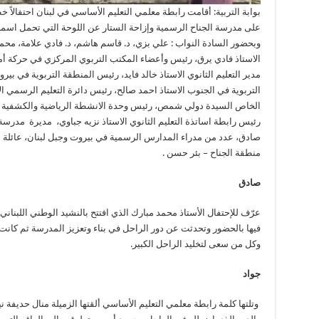
بوابة التربية: أقامت رابطة معلمي التعليم الأساسي في لبنان احتفالاً 
على مدرسة الجناح الرسمية وإزاحة الستار عن اللوحة التي تحمل اسمه ب
وبحضور السادة النواب : علي بزي، د. قاسم هاشم، د. فادي علامة، محمد
الاستاذ فادي يرق، رئيس وأعضاء المكتب التربوي المركزي في حركة أمل
مدير التعليم الثانوي الاستاذ خالد فايد، رئيس المنطقة التربوية في 
التربوية في الجنوب الاستاذ احمد صالح، رئيس دائرة التعليم الرسمي الا
الخاص السيدة دولي شمص، رئيس وحدة الانشطة الرياضية والكشفية د.
رئيس رابطة اساتذة التعليم الثانوي الاستاذ نزيه جباوي، مديرة مدرس
صادق، عدد من مدراء المدارس الرسمية في بيروت وجبل لبنان، عائلة ا
منطقة الجناح – بئر حسن .
صادق
عرّف للإحتفال الأستاذ محمد مبارك الذي افتتح بالنشيد الوطني اللبنا
فيها بالحضور وتحدثت عن دور الراحل في بناء وتعزيز المدرسة ثم كانت 
وكل من سعى لتخليد الراحل الكبير.
جواد
وتلتها كلمة رابطة معلمي التعليم الأساسي ألقتها الزميلة منال حديفة ن