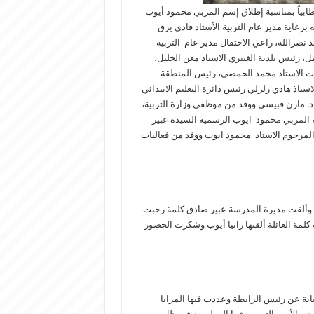
خطابياً بمناسبة إطلاق إسم المربي محمود أيوب
رعاية مدير عام التربية الأستاذ فادي يرق
 نصرالله، راعي الاحتفال مدير عام التربية
، رئيس بلدية الغبيري الاستاذ معن الخليل،
بيروت الاستاذ محمد الحمصي، رئيس المنطقة
ستاذ هادي زلزلي رئيس دائرة التعليم الابتدائي
 مازن قبيسي ووفد من موظفي وزارة التربية،
ة المربي محمود ايوب الرسمية السيدة عبير
لمرحوم الاستاذ محمود ايوب ووفد من فعاليات
ني وألقت مديرة المدرسة عبير صادق كلمة رحبت
كلمة العائلة ألقتها رانيا أيوب وشكرت الحضور
يابة عن رئيس الرابطة وعددت فيها المزايا