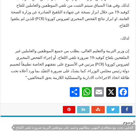
لذلك. وفي هذا السياق سيتم التثبت من تلقي الموظفين والعاملين للقاح
كوفيد-19 من خلال ابراز نسخة عن شهادة التلقيح الصادرة عن وزارة الصحة
العامة، او ابراز نتائج الفحص المخبري لفيروس كورونا (PCR) للذين لم يتلقوا
اللقاح،
لذلك،
إن وزير التربية والتعليم العالي، يطلب من جميع الموظفين والعاملين غير
الملقحين بلقاح كوفيد-19 ضرورة تلقي اللقاح، أو إجراء الفحص المخبري
لفيروس كورونا (PCR) مرتين في الأسبوع على نفقتهم الخاصة تطبيقاً لتعميم
دولة رئيس مجلس الوزراء، كما يشدّد على ضرورة التقيّد بما ورد أعلاه تحت
طائلة اتخاذ الاجراءات الادارية والمسلكية اللازمة بحق المخالفين.”
S
W
E
X
F
h
h
m
ac
ar
at
ai
e
e
sA
l
b
الوسوم
p
o
الحلبي بحث مع متعاقدي المهني مطالبهم وعمم على موظفي التربية ضرورة تلقي اللقاح