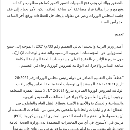
بالحضور وبالتالي يجب فتح المهنيات لتسير الأمور كما هو مطلوب. واكد انه
وقع مع وزير المالية قرار مضاعفة أجر ساعة التعاقد ، لكن الأمر يحتاج إلى عقد
جلسة لمجلس الوزراء، وعبر عن تفاؤله بإيجاد حل للعطاءات ورفع أجر الساعة
بعد رأس السنة.
تعميم
أصدر وزير التربية والتعليم العالي التعمیم رقم 33/م/2021 ، الموجه إلى جمیع
المسؤولین عن المؤسسات التربویة الرسمية والخاصة والوحدات الإداريّة،
حول ضرورة الإلتزام بالفقرة الاولى من توصيات اللجنة الوزارية المكلفة
متابعة التدابير والإجراءات الوقائية لفيروس كورونا، وجاء في التعميم :
“عطفاً على التعميم الصادر عن دولة رئيس مجلس الوزراء رقم 26/2021
تاريخ 27/12/2021 المستند إلى توصيات لجنة متابعة التدابير والإجراءات
الوقائية لفيروس كورونا الصادرة بتاريخ 1/12/2021، لا سيما الفقرة المتعلقة
بوجوب ان يكون العاملون والأجراء في القطاعات الصحية والتربوية
والسياحية والعسكرية والأجهزة الأمنية وقطاع النقل العام والعاملون في
القطاع العام والبلديات واتحاداتها ملقحين بجرعتين من اللقاحات المعتمدة أو
أن يخضعوا، على نفقتهم الخاصة، للفحص المخبري لفيروس كورونا (PCR)
مرتين في الأسبوع، في أي من المختبرات المعتمدة لدى وزارة الصحة العامة
تحت طائلة منعهم من مزاولة عملهم، مع ما قد يترتب من نتائج قانونية تبعاً