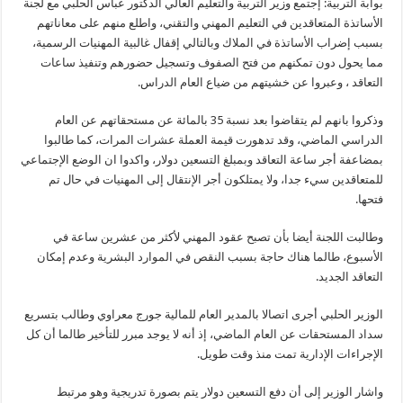
المهني
بوابة التربية: إجتمع وزير التربية والتعليم العالي الدكتور عباس الحلبي مع لجنة
مطالبهم
الأساتذة المتعاقدين في التعليم المهني والتقني، واطلع منهم على معاناتهم
وعمم
على
بسبب إضراب الأساتذة في الملاك وبالتالي إقفال غالبية المهنيات الرسمية،
موظفي
التربية
مما يحول دون تمكنهم من فتح الصفوف وتسجيل حضورهم وتنفيذ ساعات
ضرورة
التعاقد ، وعبروا عن خشيتهم من ضياع العام الدراس.
تلقي
اللقاح
مغلقة
وذكروا بانهم لم يتقاضوا بعد نسبة 35 بالمائة عن مستحقاتهم عن العام
الدراسي الماضي، وقد تدهورت قيمة العملة عشرات المرات، كما طالبوا
بمضاعفة أجر ساعة التعاقد وبمبلغ التسعين دولار، واكدوا ان الوضع الإجتماعي
للمتعاقدين سيء جدا، ولا يمتلكون أجر الإنتقال إلى المهنيات في حال تم
فتحها.
وطالبت اللجنة أيضا بأن تصبح عقود المهني لأكثر من عشرين ساعة في
الأسبوع، طالما هناك حاجة بسبب النقص في الموارد البشرية وعدم إمكان
التعاقد الجديد.
الوزير الحلبي أجرى اتصالا بالمدير العام للمالية جورج معراوي وطالب بتسريع
سداد المستحقات عن العام الماضي، إذ أنه لا يوجد مبرر للتأخير طالما أن كل
الإجراءات الإدارية تمت منذ وقت طويل.
واشار الوزير إلى أن دفع التسعين دولار يتم بصورة تدريجية وهو مرتبط