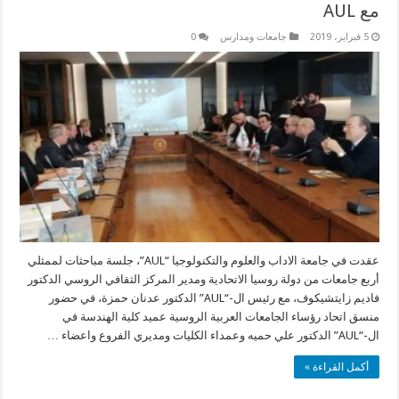
مع AUL
5 فبراير، 2019
جامعات ومدارس
0
عقدت في جامعة الاداب والعلوم والتكنولوجيا “AUL”، جلسة مباحثات لممثلي
أربع جامعات من دولة روسيا الاتحادية ومدير المركز الثقافي الروسي الدكتور
فاديم زايتشيكوف، مع رئيس ال-“AUL” الدكتور عدنان حمزة، في حضور
منسق اتحاد رؤساء الجامعات العربية الروسية عميد كلية الهندسة في
ال-“AUL” الدكتور علي حميه وعمداء الكليات ومديري الفروع واعضاء …
أكمل القراءة »