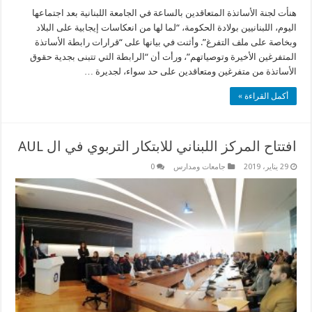
هنأت لجنة الأساتذة المتعاقدين بالساعة في الجامعة اللبنانية بعد اجتماعها
اليوم، اللبنانيين بولادة الحكومة، “لما لها من انعكاسات إيجابية على البلاد
وبخاصة على ملف التفرغ”. وأثنت في بيانها على “قرارات رابطة الأساتذة
المتفرغين الأخيرة وتوصياتهم”، ورأت أن “الرابطة التي تتبنى بجدية حقوق
الأساتذة من متفرغين ومتعاقدين على حد سواء، لجديرة …
أكمل القراءة »
افتتاح المركز اللبناني للابتكار التربوي في ال AUL
29 يناير، 2019
جامعات ومدارس
0