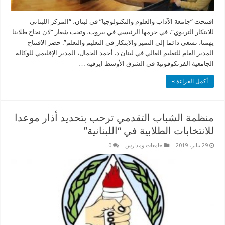
افتتحت “جامعة الآداب والعلوم والتكنولوجيا” في لبنان، “المركز اللبناني
للابتكار التربوي”، في حرمها الرئيسي في بيروت، وتحت شعار “لان نجاح طلابنا
يهمنا، نسعى دائما إلى التميز والابتكار في التعليم والتعلم”. حضر الافتتاح
المدير العام للتعليم العالي في لبنان د. أحمد الجمال، المدير الإقليمي للوكالة
الجامعية الفرنكوفونية في الشرق الأوسط ايرفيه …
أكمل القراءة »
منظمة الشباب التقدمي ترحب بتحديد أذار موعدا
للانتخابات الطلابية في “اللبنانية”
29 يناير، 2019
جامعات ومدارس
0