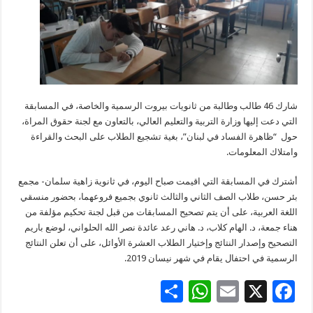
شارك 46 طالب وطالبة من ثانويات بيروت الرسمية والخاصة، في المسابقة
التي دعت إليها وزارة التربية والتعليم العالي، بالتعاون مع لجنة حقوق المراة،
حول “ظاهرة الفساد في لبنان”، بغية تشجيع الطلاب على البحث والقراءة
وامتلاك المعلومات.
أشترك في المسابقة التي اقيمت صباح اليوم، في ثانوية زاهية سلمان- مجمع
بئر حسن، طلاب الصف الثاني والثالث ثانوي بجميع فروعهما، بحضور منسقي
اللغة العربية، على أن يتم تصحيح المسابقات من قبل لجنة تحكيم مؤلفة من
هناء جمعة، د. الهام كلاب، د. هاني رعد عائدة نصر الله الحلواني، لوضع باريم
التصحيح وإصدار النتائج وإختيار الطلاب العشرة الأوائل، على أن تعلن النتائج
الرسمية في احتفال يقام في شهر نيسان 2019.
S
W
E
X
F