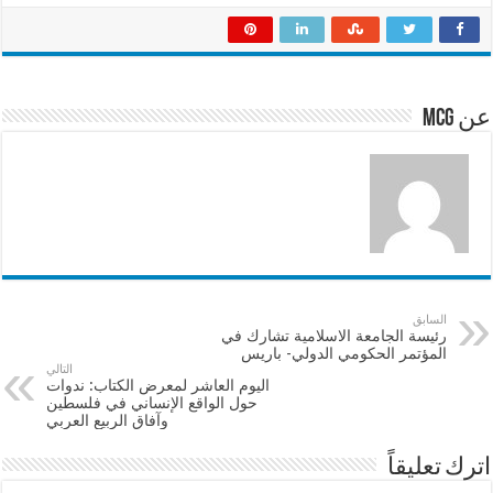
h
h
m
ac
ar
at
ai
e
e
sA
l
b
p
o
عن mcg
p
o
k
السابق
رئيسة الجامعة الاسلامية تشارك في
المؤتمر الحكومي الدولي- باريس
التالي
اليوم العاشر لمعرض الكتاب: ندوات
حول الواقع الإنساني في فلسطين
وآفاق الربيع العربي
اترك تعليقاً