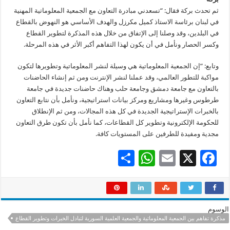
ثم تحدث بركة فقال: “تسعدني مبادرة التعاون مع الجمعية المعلوماتية المهنية
في لبنان برئاسة الاستاذ كميل مكرزل والهدف الأساسي هو النهوض بالقطاع
في البلدين، وقد وصلنا إلى الإتفاق من خلال هذه المذكرة لتطوير القطاع
وكسر الحصار ونأمل في أن يكون لهذا التفاهم أكبر الأثر في هذه المرحلة.
وتابع: “إن الجمعية المعلوماتية هي وسيلة لنشر المعلوماتية وتطويرها لتكون
مواكبة للتطور العالمي، وقد عملنا لنشر الإنترنت ومن ثم إنشاء الحاضنات
بالتعاون مع جامعة دمشق وجامعة حلب وهناك حاضنات جديدة في جامعة
طرطوس وغيرها ومشاريع ومركز بيانات استراتيجية، ونأمل بأن نتابع التعاون
بالخبرات الإستراتيجية الجديدة في كل هذه المجالات، ومن ثم الإنطلاق
للحكومة الإلكترونية وتطوير كل القطاعات، كما نأمل بأن تكون طرق التعاون
مجدية ومفيدة للطرفين على المستويات كافة.
S
W
E
X
F
h
h
m
ac
ar
at
ai
e
e
sA
l
b
الوسوم
p
o
مذكرة تفاهم بين الجمعية المعلوماتية والجمعية العلمية السورية لتبادل الخبرات وتطوير القطاع