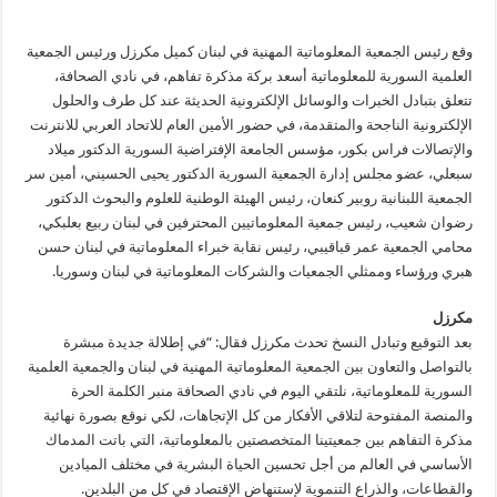
وقع رئيس الجمعية المعلوماتية المهنية في لبنان كميل مكرزل ورئيس الجمعية
العلمية السورية للمعلوماتية أسعد بركة مذكرة تفاهم، في نادي الصحافة،
تتعلق بتبادل الخبرات والوسائل الإلكترونية الحديثة عند كل طرف والحلول
الإلكترونية الناجحة والمتقدمة، في حضور الأمين العام للاتحاد العربي للانترنت
والإتصالات فراس بكور، مؤسس الجامعة الإفتراضية السورية الدكتور ميلاد
سبعلي، عضو مجلس إدارة الجمعية السورية الدكتور يحيى الحسيني، أمين سر
الجمعية اللبنانية روبير كنعان، رئيس الهيئة الوطنية للعلوم والبحوث الدكتور
رضوان شعيب، رئيس جمعية المعلوماتيين المحترفين في لبنان ربيع بعلبكي،
محامي الجمعية عمر قباقيبي، رئيس نقابة خبراء المعلوماتية في لبنان حسن
هبري ورؤساء وممثلي الجمعيات والشركات المعلوماتية في لبنان وسوريا.
مكرزل
بعد التوقيع وتبادل النسخ تحدث مكرزل فقال: “في إطلالة جديدة مبشرة
بالتواصل والتعاون بين الجمعية المعلوماتية المهنية في لبنان والجمعية العلمية
السورية للمعلوماتية، نلتقي اليوم في نادي الصحافة منبر الكلمة الحرة
والمنصة المفتوحة لتلاقي الأفكار من كل الإتجاهات، لكي نوقع بصورة نهائية
مذكرة التفاهم بين جمعيتينا المتخصصتين بالمعلوماتية، التي باتت المدماك
الأساسي في العالم من أجل تحسين الحياة البشرية في مختلف الميادين
والقطاعات، والذراع التنموية لإستنهاض الإقتصاد في كل من البلدين.