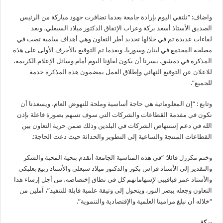
واضاف: “نلتقي اليوم بإرادة جامعة بعدما تضافرت جهود مباركة من الرئيس
الصديق الأستاذ أسعد بركة وعراب الإتفاق الدكتور ميلاد السبعلي، وبعد
لقاءات عديدة تم في خلالها تحديد أطر التعاون وهي أهداف سامية تصب في
مصلحة المجتمع في لبنان وسوريا، وبعدما تم التوقيع بالأحرف الأولى على هذه
المذكرة في دمشق. يسرنا أن يكون لقاؤنا اليوم أمام وسائل الإعلام الكريمة،
للاعلان عن التوقيع النهائي وإطلاق العمل بمضمون هذه المذكرة خدمة
للجميع”.
وتابع : “إن المعلوماتية هي حاجة أساسية وملحة للنهوض العام، ويسعدنا أن
نكون في مقدمة القطاعات والشركات التي سوف تسهم بصورة فاعلة بإذن
الله في دعم إستنهاض الشركات في البلدين وذلك ضمن حرية التعاون بين
القطاعات المنتجة والساعية إلى التطوير والحداثة حيث دعت الحاجة:.
وختم مكرزل قائلا: “في هذه المناسبة الجامعة أتقدم بتحية المحبة والشكر
والتقدير إلى الأستاذ فراس بكور والدكتور ميلاد سبعلي والأستاذ ربيع بعلبكي
والأستاذ عمر قباقيبي لإسهاماتهم كل في نطاق إختصاصه، من أجل إرساء هذا
التعاون وجعله يبصر النور، ويتحول إلى وثيقة علمية قابلة للتنفيذ”، آملين من
“خلاله أن نبلغ مرامينا العلمية والإقتصادية والتنموية”.
بركة