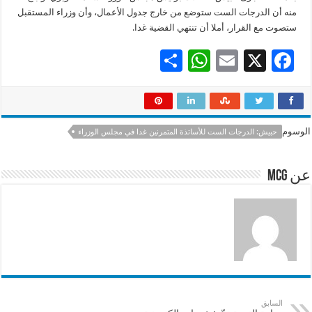
منه أن الدرجات الست ستوضع من خارج جدول الأعمال، وأن وزراء المستقبل
ستصوت مع القرار، أملا أن تنتهي القضية غدا.
S
W
E
X
F
h
h
m
ac
ar
at
ai
e
e
sA
l
b
الوسوم
حبيش: الدرجات الست للأساتذة المتمرنين غدا في مجلس الوزراء
p
o
p
o
عن mcg
k
السابق