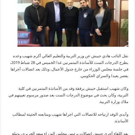
نقل النائب هادي حبيش عن وزير التربية والتعليم العالي أكرم شهيب وعده
بطرح الدرجات الست للأساتذة المتمرنين غدا الخميس في 28 شباط 2019،
في جلسة مجلس الوزراء من خارج جدول الأعمال، وذلك بعد اتصالات أجراها
بقصر بعبدا والسراي الحكومي.
وكان شهيب استقبل حبيش برفقة وفد من الأساتذة المتمرنين في كلية
التربية، وكان بحث في موضوع الدرجات الست بعد صدور مرسوم تعيينهم في
ملاك وزارة التربية.
وأبدى الوفد ارتياحه للاتصالات التي اجراها شهيب ومتابعته الحثيثة لمطالب
الأساتذة.
بعد اللقاء أجرى حبيش اتصالات برئيس مجلس الوزراء سعد الحريري، وتبلغ