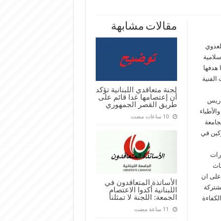
مقالات مشابهة
لعدوي
لامية
 هدفها
الفنية
لجنة متعاقدي اللبنانية تؤكد
أن إعتصامها غدا قائم على
دريس
طريق القصر الجمهوري
الأطباء
جامعة
ركين في
رات
حاث
على ان
الأساتذة المتعاقدون في
مشتركة
اللبنانية أكدوا الاعتصام
الجمعة: اللجنة لا تمثلنا
الكفاءة