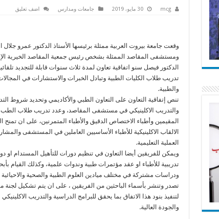
mcg
30 مايو، 2019
جامعات ومدارس
اضف تعليق
وقعت جامعة بيروت العربية ممثلة برئيسها الأستاذ الدكتور عمرو جلال ا
ومستشفى المقاصد الممثلة بشخص رئيس جمعية المقاصد الخيرية الإس
الدكتور فيصل سنو اتفاقية تعاون لمدة ثلاث سنوات قابلة للتجديد تلقائيا
تدريب طلاب الكليات الطبية وتبادل الخبرات والاستشارات في المجالات 
والطبية.
تنص إتفاقية التعاون على التعاون الطبي والأكاديمي وتحديد شروط الت
والتدريب الاكلينيكي في مستشفى المقاصد، وعدد تدريب طلاب الطب و
المقيمين وأطباء الاختصاص الدقيق والأطباء المتمرنين، على ان تمنح ال
الالقاب الاكلينيكية للأطباء الأساسيين العاملين في المستشفى والمشا
العملية التعليمية.
ويمكن للفريقين أيضا التعاون في تنظيم دورات للتأهيل المستدام او دو
تدريبية للأطباء او عقد مؤتمرات طبية وندوات علمية، وكذلك القيام بأب
ودراسات مشتركة في مختلف ميادين العلوم الطبية والصحية والاحيائية 
تصدر وتنشر بأسماء الباحثين من الفريقين ، على ان يتم تشكيل لجنة 
لتنفيذ بنود هذا الاتفاق بما يحقق للبرامج الدراسية والتدريب الاكلينيكي 
والجودة العالية.