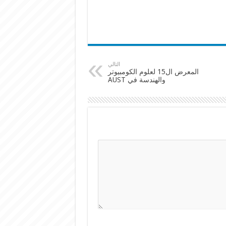
التالي
المعرض ال15 لعلوم الكومبيوتر
والهندسة في AUST