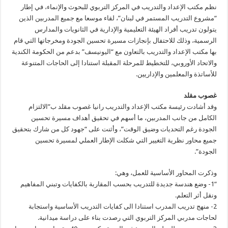
نظم مكتب الإعداد والتدريب في المركز التربوي للبحوث والإنماء، في إطار
“مشروع التدريب المستمر في لبنان”، لقاء موسعا مع جميع المدربين الذين
يتولون تدريب أفراد الهيئة التعليمية والإدارية في الثانويات والمدارس
الرسمية، وذلك للاحتفال بإنجازات مسيرة تحسين الجودة ومخرجاتها التي قام
بها مكتب الإعداد والتدريب بالتعاون مع “اليونيسف” بدعم من الحكومة الكندية
والاتحاد الأوروبي، للتخطيط للمرحلة المقبلة استنادا إلى الحاجات المتنوعة
للأساتذة والمعلمين والإداريين.
غصوب مقلد
وقد أشادت رئيسة مكتب الإعداد والتدريب رانيا غصوب مقلد ب”الالتزام
الكامل من جانب المدربين، ما أسهم في تحقيق أهداف مسيرة تحسين
الجودة رغم التحديات وضيق الوقت”، وأثنت على “جهود كل من شارك بتحقيق
جميع محاور نظرية التغيير التي شكلت الإطار العملي لمسيرة تحسين
الجودة”.
وذكرت المحاور الأساسية للعمل، وهي:
“1- وضع هندسة جديدة للتدريب بحسب المقاربة بالكفايات وتبني المفاهيم
ونقل أثر التعلم.
2- منهج تدريب المدرب استنادا الى كفايات التدريب الأساسية واستجابة
لحاجات مدربي المركز التربوي التي رصدت بناء على دراسة ميدانية.