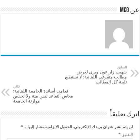
p
o
عن mcg
k
السابق
شهيب زار عون وبري لعرض
مطالب متفرغي اللبنانية: لا نستطيع
تلبية كل المطالب
التالي
قدامى أساتذة الجامعة اللبنانية:
معاش التقاعد ليس منة ولا لخفض
موازنة الجامعة
اترك تعليقاً
لن يتم نشر عنوان بريدك الإلكتروني.
الحقول الإلزامية مشار إليها بـ
*
التعليق
*