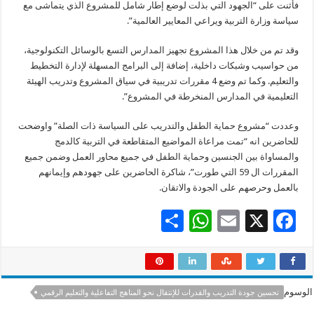
فأثنت على “الجهود التي بذلت لوضع إطار شامل للمشروع الذي يتماشى مع
سياسة وزارة التربية ويراعي المعايير العالمية”.
وقد تم من خلال هذا المشروع تجهيز المدارس التسع بالوسائل التكنولوجية،
من حواسيب وشبكات داخلية، إضافة إلى البرامج المسهلة لإدارة التخطيط
والتعليم. وكما تم وضع 4 مقررات تدريبية في سياق المشروع وتدريب الهيئة
التعليمية في المدارس المنخرطة في المشروع”.
وعددت “مشروع حماية الطفل والتدريب على السياسة ذات الصلة” واوضحت
للحاضرين انه “تمت مراعاة المواضيع المتقاطعة في التربية كالدمج
والمساواة بين الجنسين وحماية الطفل في جميع محاور العمل وضمن جميع
المقررات ال 59 التي طورت”، شاكرة الحاضرين على جهودهم وإيمانهم
بالعمل وحرصهم على الجودة والاتقان.
S
W
E
X
F
h
h
m
ac
ar
at
ai
e
e
sA
l
b
الوسوم
تحسين جودة التدريب والقدرات للإنتقال نحو المناهج التفاعلية والتعليم الرقمي
p
o