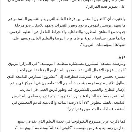
على تطوير هذه المراكز”.
واعتبرت أن “التعاون المثمر بين فرقاء العائلة التربوية والتنسيق المستمر في
ما بينهم، يؤسس لنهوض تربوي ويعزز القدرات ويمهد للانتقال نحو مرحلة
جديدة مع المناهج المطورة والتفاعلية والانخراط الفاعل في التعليم الرقمي،
ودائما ضمن سياسة تربوية يرعاها وزير التربية والتعليم العالي وتسهر على
تنفيذها المؤسسات التربوية”.
عزيز
وعرضت منسقة المشروع مستشارة منظمة “اليونيسف” في المركز التربوي
كلودين عزيز، الأعمال التي نفذت ضمن المشاريع المختلفة التي واكبت
مسيرة تحسين جودة التدريب، فتطرقت إلى “مشروع المدارس الدامجة الذي
يطاول ثلاثين مدرسة رسمية، حيث أسهم الاختصاصيون في المركز في وضع
الإطار النظري والعملي للمشروع، كما وطور فريق العمل في التدريب
المستمر بمساندة الخبراء 4 مقررات تدريبية، وتم تدريب معلمي المدارس
الدامجة، ناهيك بتطوير 331 أداة رصد انمائية واكاديمية لدعم المعلمين في
استقصاء حاجات المتعلمين وقدراتهم”.
كما ذكرت عزيز مشروع التكنولوجيا في خدمة التعلم الذي نفذ في تسع
مدارس رسمية بدعم من مؤسسة “كلوني للعدالة” ومنظمة “اليونيسف”،