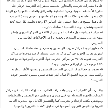
3- منهج تدريبي للمعلم المبتدئ في المهنة مكون من 40 مقررا تدريبيا متدرجا
على 8 مسارات تدريبية. والمحاور الخمسة للمقررات التدريبية، ترتكز على
نظرية الأنشطة المهنية، وهي: التخطيط والطرائق والعلاقات المهنية مع الهيئة
الإدارية والتعليمية والعلاقات المهنية مع المتعلمين والتقويم. وينفذ التدريب
على هذا المنهج في خلال سنتين على أساس 17 وحدة تعلمية لكل سنة كحد
اقصى. وتشكل الوحدة التعلمية 5 ساعات تدريب.
4- دراسة ميدانية حول حاجات المدربين ال 200 في المركز التربوي وإنتاج
منهج تدريبي للمدرب المبتدئ بالخدمة يراعي الاختلافات القائمة بين
المدربين.
5- معايير لجودة مراكز تدريب الراشدين بحسب دراسة شاملة. استبيان
لتقويم معايير الجودة في كل مركز تدريب. استبيان لرصد موجودات مراكز
التدريب. تقويم 100% من مراكز التدريب حول الجودة والموجودات مع تقدير
كلفة ترميم كل دار ليراعي معايير الجودة.
6- تطوير مرجع المركز التربوي للتدريب المستمر ويتضمن الأطر النظرية
والسياسية التربوية لجميع الأعمال التي نفذت ضمن مسيرة تحسين جودة
التدريب”.
واعتبرت أن “التزام المدربين والاحتراف العالي للمسؤولات الفنيات في مراكز
الموارد والجهود المبذولة من قبل مديري وموظفي دور المعلمين والمعلمات
وموظفي مكتب الإعداد والتدريب، كما والتنسيق الكامل مع المديرية العامة
للتربية والتفتيش التربوي، أسهموا في تحقيق الأهداف التربوية والمهنية