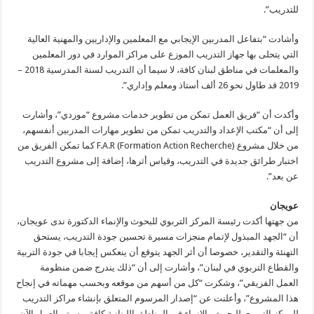
للتدريب”.
وأشادت “بتفاعل المدربين الإيجابي مع المعلمين والإداريين والمهنية العالية
التي يتحلى بها جهاز التدريب الموزع على مراكز الموارد في دور المعلمين
والمعلمات في مناطق لبنان كافة، لا سيما أن التدريب لسنة المدرسية 2018 –
2019 قد طاول نحو 26 ألف أستاذ ومعلم وإداري”.
وأكدت أن “فريق العمل تمكن من تطوير خدمات مشروع “موردي”، وأشارت
إلى أن “مكتب الإعداد والتدريب تمكن من تطوير مهارات المدربين أنفسهم،
من خلال مشروع F.A.R (Formation Action Recherche) كما تمكن الفريق من
اختبار طرائق جديدة في التدريب، وقياس أثرها، إضافة إلى مشروع التدريب
عن بعد”.
عويجان
من جهتها أكدت رئيسة المركز التربوي للبحوث والإنماء الدكتورة ندى عويجان،
أن “الجهد المبذول لإتمام منجزات مسيرة تحسين جودة التدريب، يستحق
التهنئة والتقدير، خصوصا أن أثر الجهد يتوقع أن ينعكس إيجابا في جودة التربية
والقطاع التربوي في لبنان”، وأشارت إلى أن “ذلك يندرج ضمن منظومة
العمل الفريقي”، وشكرت “كل من أسهم من موقعه وبحسب مهماته في إنجاح
هذا المشروع”، وأعلنت عن “إصدار المرسوم المتعلق بإنشاء مراكز التدريب
للمركز التربوي للبحوث والإنماء في المناطق اللبنانية كافة، وسيتم العمل الآن