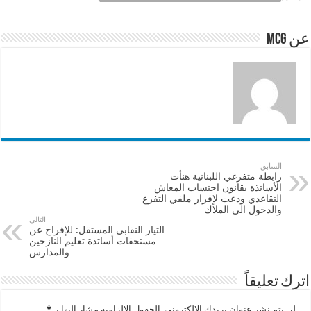
p
o
p
o
عن mcg
k
السابق
رابطة متفرغي اللبنانية هنأت
الأساتذة بقانون احتساب المعاش
التقاعدي ودعت لإقرار ملفي التفرغ
والدخول الى الملاك
التالي
التيار النقابي المستقل: للإفراج عن
مستحقات أساتذة تعليم النازحين
والمدارس
اترك تعليقاً
لن يتم نشر عنوان بريدك الإلكتروني.
الحقول الإلزامية مشار إليها بـ
*