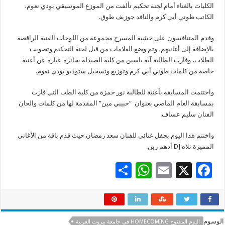
الكليات بالغناء أمام لجنة تحكيم تألفت من الموزع الموسيقي بودي نعوم،
الكاتب طوني أبي كرم والناقد جوزيف طوق.
وقدم المتنافسون على خشبة المسرح مجموعة من اللوحات الفنية الراقصة
بالإضافة إلى أغانيهم، وتم وضع العلامات من قبل لجنة التحكيم وتصويت
الطلاب، وفازت الطالبة آية ياسين من كلية الصيدلة بجائزة عبارة عن أغنية
خاصة من كلمات طوني أبي كرم وتوزيع وتسجيل ستوديو بودي نعوم.
واختتمت المسابقة بأغنية للطالبة نور حمزة من كلية الطب التي فازت
بمسابقة العام الماضي بعنوان “حبيبي مين” المقدمة لها من كلمات والحان
الفنان سليم عساف.
واختتم هذا اليوم بحفل غنائي للفنان سعد رمضان حيث قدم باقة من الأغاني
المميزة تلاه DJ أدهم زين.
S
W
E
X
F
h
h
m
ac
ar
at
ai
e
e
sA
l
b
الوسوم
اليوم المفتوح HOMECOMING في جامعة بيروت العربية