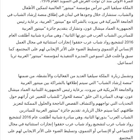
للمرة الأولى منذ ان تولت العرش في السويد العام 1976.
الملكة سيلفيا التي تترأس مؤسسة “مينتور” العالمية لتمكين الأطفال
والشباب، ستشارك خلال وجودها في لبنان في إطلاق منصة إرشاد الشباب في
الجامعة الأميركية في بيروت بالشراكة مع “مينتور” العربية، برعاية رئيس
الجمهورية العماد ميشال عون، وتشارك بتقديم جائزة “مينتور العربية
للمبادرين الشباب العرب في دورتها الثانية”، وهي مبادرة شبابية أطلقت العام
2016 لتشجيع رواد شباب عرب حققوا إنجازات استثنائية في مجال العمل
الإنساني أو التنموي وتسليط الضوء على الأثر الإيجابي لهم على المجتمع، كما
سبق وأعلنت قبل اسبوعين المديرة التنفيذية لمؤسسة “مينتور” العربية ثريا
اسماعيل.
وتشمل زيارة الملكة سيلفيا العديد من الفعاليات والأنشطة، من ضمنها
“منصة إرشاد الشباب” التي سيتم إطلاقها بالشراكة بين مينتور العربية
والجامعة الأمريكية في بيروت، برعاية رئيس الجمهورية اللبنانية العماد ميشال
عون. تهدف المبادرة الى خلق ”منصة للحوار” للشباب للتعبير عن اّرائهم حول
التحديات التي تواجههم واكتشاف القصص الناجحة والحلول الممكنة لتعزيز
طاقتهم. كما سيتم خلال الزيارة، تقديم جائزة “مينتور العربية للمبادرين
الشباب العرب” بدورتها الثانية، وهي مبادرة شبابية أطلقت عام 2016 لتشجيع
رواد شباب عرب لتشجيع رواد شباب عرب حققوا إنجازات استثنائية في مجال
الاجتماعي أو الإنساني أو التنموي، وتسليط الضوء على الأثر الايجابي لهم على
المجتمع.