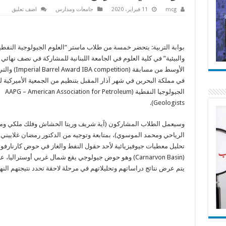
mcg
11 فبراير، 2020
جامعات ومدارس
اضف تعليق
بوابة التربية: يتحضر خمسة من طلاب ماستر “العلوم الجيولوجية النفطي
والبيئية” في كلية العلوم في الجامعة اللبنانية للمشاركة في نصف نهائي
الأوسط من مسابقة (competition
في مملكة البحرين في شهر آذار المقبل بتنظيم من الجمعية الأميركية ل
الجيولوجيا النفطية (AAPG – American Association for Petroleum
Geologists).
وسيعمل الطلاب المشاركون (آية شريف وريتا الحشاش وفلك ملكي ومع
الرياحي ومحمد الموسوي)، بمتابعة وتوجيه من الدكتور رمضان غلاييني
تحليل معطيات جيوفيزيائية لأحد حقول النفط والغاز في حوض كارنارفو
(Carnarvon Basin) وهو حوض جيولوجي يقع شمال غربي أوستراليا، 
يتم عرض نتائج دراساتهم وتحليلاتهم في مرحلة لاحقة تحدد نتيجتهم النها