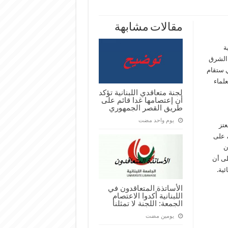
مقالات مشابهة
ة
 الشرق
Imperial Barrel Award IBA ) والتي ستقام
علماء
لجنة متعاقدي اللبنانية تؤكد
أن إعتصامها غدا قائم على
طريق القصر الجمهوري
‏يوم واحد مضت
تز
، على
ن
على أن
ئية.
الأساتذة المتعاقدون في
اللبنانية أكدوا الاعتصام
الجمعة: اللجنة لا تمثلنا
‏يومين مضت