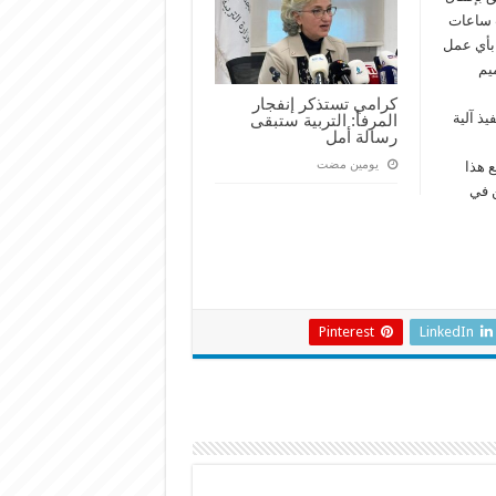
احتساب ساعات
 بأي عمل
يم
كرامي تستذكر إنفجار
ذ آلية
المرفأ: التربية ستبقى
رسالة أمل
‏يومين مضت
ع هذا
ن في
Pinterest
LinkedIn