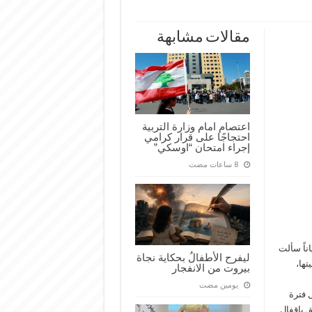
مقالات مشابهة
اعتصام امام وزارة التربية
احتجاجًا على قرار كرامي
إجراء امتحان “اوسكي”
ناً سألت
ليفرح الأطفالُ بحكاية نجاة
ها،
بيروت من الانفجار
‏يومين مضت
 فترة
 الوزير المتعلق بإقفال