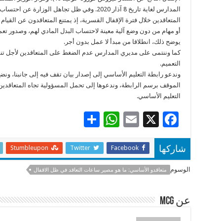
المدارس لغاية تاريخ 8 آذار 2020. وفي ظل تجاهل الوزارة عن 
المتعاقدين خلال فترة الإقفال القسرية، إذ يمتنع المتعاقدون عن القيام
أو مهام من دون وضع آلية معينة لاحتساب البدل المادي لهم، وصدور تعم
يوضح ذلك، انطلاقا من مبدأ لا عمل بدون أجر.
كما وننتمى على مديري المدارس عدم الضغط على المتعاقدين لأجل تنفي
التعميم.
وندعو رابطة التعليم الأساسي إلى إصدار بيان تقف فيه إلى جانبنا، ونض
الموقف برسم الرابطة، وندعوها إلى تحمل المسؤولية تجاه المتعاقدي
التعليم الأساسي.
S
W
E
X
F
h
h
m
ac
ar
at
ai
e
Stumbleupon
Twitter
Facebook
شاركها
e
sA
l
b
الوسوم
متعاقدو الأساسي: ما هو مصير ساعات التعاقد في ظل الاقفال
p
o
p
o
عن mcg
k