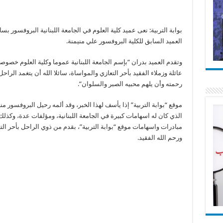
بوابة التربية: نعى عميد كلية العلوم في الجامعة اللبنانية البروفسور بسا
العميد السابق للكلية البروفسور علي منيمنة.
وتقدم العميد بدران “بإسم الجامعة اللبنانية عموما وكلية العلوم خصوص
عائلة وزملاء الفقيد بأحر التعازي والمواساة، سائلا الله أن يتغمد الراح
رحمته وأن يلهم محبيه الصبر والسلوان”.
موقع “بوابة التربية” إذا يأسف لهذا الخبر، وقد ألمه رحيل البروفسور مني
الذي كان له اسهامات كبيرة في الجامعة اللبنانية، ومؤلفات عدة، وكذلك
مبادرات واسهامات موقع “بوابة التربية”، بقدم من ذوي الراحل بأحر الت
ورحم الله الفقيد.