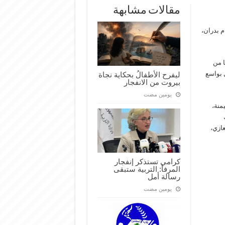
مقالات مشابهة
م بدران،
ا من
ل بواسع
ليفرح الأطفالُ بحكاية نجاة
بيروت من الانفجار
‏يومين مضت
منة،
عازي،
كرامي تستذكر إنفجار
المرفأ: التربية ستبقى
رسالة أمل
‏يومين مضت