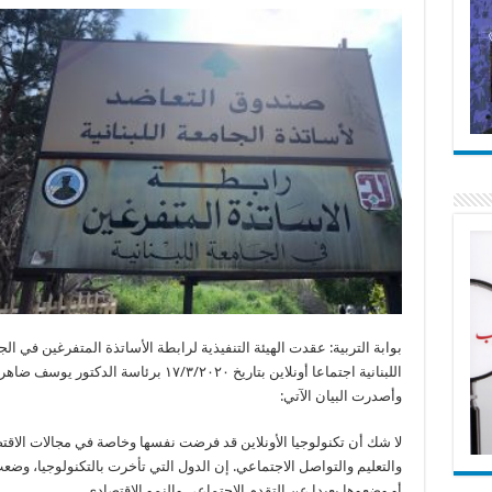
بوابة التربية: عقدت الهيئة التنفيذية لرابطة الأساتذة المتفرغين في الج
اللبنانية اجتماعا أونلاين بتاريخ ١٧/٣/٢٠٢٠ برئاسة الدكتور يوسف ضاهر
وأصدرت البيان الآتي:
لا شك أن تكنولوجيا الأونلاين قد فرضت نفسها وخاصة في مجالات الاقت
والتعليم والتواصل الاجتماعي. إن الدول التي تأخرت بالتكنولوجيا، وض
أو وضعوها بعيدا عن التقدم الاجتماعي والنمو الاقتصادي.