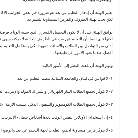
تعتبر الهيئة أن إدخال التعليم عن بعد هو ضرورة في بعض الجوانب الأكاد
لكن يجب تهيئة الظروف والفرص المتساوية للسير به.
توافق الهيئة على أن لا يكون التعطيل القسري الذي سببه الوباء، فرصة 
لكنها ترى أيضا بأن التعليم عن بعد، في الظروف الحالية لا يمكنه سوى ت
أدنى من التواصل بين الطلاب والأساتذة تمهيدا لكي يستكمل التعليم 
أفضل عندما تعود الأمور إلى طبيعتها .
ويهم الهيئة أن تلفت النظر إلى الأمور التالية:
١- لا قوانين في لبنان والجامعة اللبنانية تنظم التعليم عن بعد.
٢- لا يتَوفّر لجميع الطلاب التيار الكهربائي واشتراك المولد والإنترنت السريع وسعته المعقولة.
٣- لا يتَوفّر لجميع الطلاب الكومبيوتر والتليفون الذكي بسبب الأزمة الاقتصادية.
٤- إن استخدام الأونلاين بنفس الوقت لعدة أشخاص يبطىء الإنترنيت. وهذا الأمر سيفرض نفسه على الجامعة.
٥- لا تتَوفّر فرص متساوية لجميع الطلاب لجهة التعليم عن بعد والوضع العائلي.