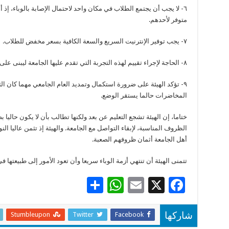
٦- لا يجب أن يجتمع الطلاب في مكان واحد لاحتمال الإصابة بالوباء، إ
متوفر لأحدهم.
٧- يجب توفير الإنترنيت السريع والسعة الكافية بسعر مخفض للطلاب.
٨- الحاجة لإجراء تقييم لهذه التجربة التي تقدم عليها الجامعة ليبنى على الشيء مقتضاه.
٩- تؤكد الهيئة على ضرورة استكمال وتمديد العام الجامعي مهما كان ال
المخاضرات حالما يستقر الوضع.
ختاما، إن الهيئة تشجع التعليم عن بعد ولكنها تطالب بأن لا يكون حاليا ب
الظروف المناسبة، لإبقاء التواصل مع الجامعة. والهيئة إذ تثمن عاليا الن
أهل الجامعة أثمان ظروفهم الصعبة.
تتمنى الهيئة أن تنتهي أزمة الوباء سريعا وأن تعود الأمور إلى طبيعتها 
S
W
E
X
F
h
h
m
ac
ar
at
ai
e
Stumbleupon
Twitter
Facebook
شاركها