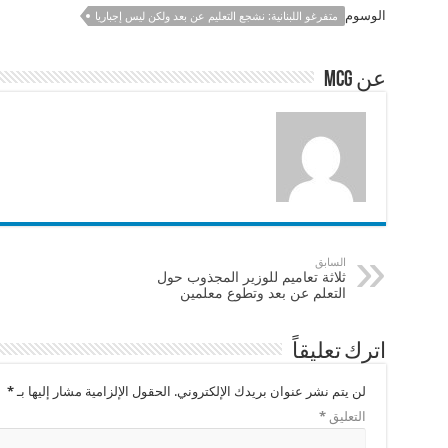
e
sA
l
b
الوسوم
متفرغو اللبنانية: نشجع التعليم عن بعد ولكن ليس إجباريا
p
o
p
o
عن mcg
k
السابق
ثلاثة تعاميم للوزير المجذوب حول
التعلم عن بعد وتطوع معلمين
اترك تعليقاً
لن يتم نشر عنوان بريدك الإلكتروني.
الحقول الإلزامية مشار إليها بـ
*
التعليق
*