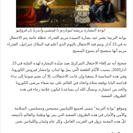
لوحة البشارة بريشة ليوناردو دا فينشي و‌أندريا دل فروكيو
بوابة التربية: يعتبر عيد بشارة السيدة مريم العذراء، عطلة عامة يتم الاحتفال
به في 25 آذار. ويتم فيه الاحتفال باليوم الذي أعلم فيه الملاك جبرائيل، العذراء
مريم أنها ستصبح أم يسوع المسيح.
صحيح أنه تم إلغاء الاحتفال المركزيّ بعيد سيّدة البشارة لهذه السّنة في 25
آذار2020، بسبب الأيّام الصّعبة الّتي يمرّ بها لبنان، وإنتشار فيروس الكورونا،
وفي هذه المناسبة لا يسعنا وإن غابت الاحتفالات، إلا أن نضم صوتنا إلى نداء
قداسة البابا بوقفة صلاة واتحاد في العالم على نية شفاء مرضى الكورونا
والحد من انتشاره، ونسأل الله ان يساعدنا لنكون علامة رجاء في هذه
الظروف الصعبة.
وموقع “بوابة التربية” يتمنى لجميع اللبنانيين مسيحين ومسلمين، السلامة
والأمن والأمان في هذه الظروف الصعبة التي يمر بها وطننا، والعالم بأجمعه،
علّ هذه المحنة تزول في القريب العاجل. وكل عام ولبنان واللبنانين بخير.