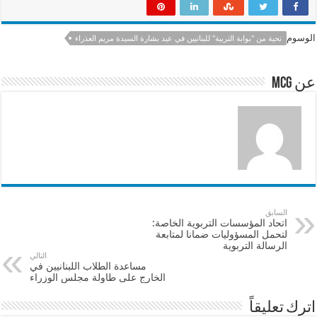
ar
at
ai
e
e
sA
l
b
الوسوم
تحية من "بوابة التربية" للبنانيين في عيد بشارة السيدة مريم العذراء
p
o
p
o
عن mcg
k
السابق
اتحاد المؤسسات التربوية الخاصة:
لتحمل المسؤوليات ضمانا لمتابعة
الرسالة التربوية
التالي
مساعدة الطلاب اللبنانيين في
الخارج على طاولة مجلس الوزراء
اترك تعليقاً