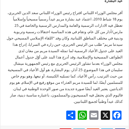
عيد البشارة
أقر مجلس الوزراء اللبناني اقتراح رئيس الوزراء اللبناني سعد الدين الحريري،
يوم 18 شباط 2010، اعتماد عيد بشارة مريم عيداً رسمياً مسيحياً وإسلامياً
تعطل فيه الادارات الرسمية والعامة والمدارس الرسمية والخاصة في 25
مارس/آذار من كل عام، وتقام في هذه المناسبة احتفالات رسمية وتربوية
ودينية في مختلف المناطق اللبنانية. وكان وفد “اللقاء الإسلامي المسيحي حول
سيدتنا مريم” طلب من الرئيس الحريري، حين زاره في السرايا، إدراج هذا
العيد على جدول الأعياد الرسمية لما تمثله السيدة مريم من معان لدى
الطوائف المسيحية والإسلامية. وقد أدرج هذا البند على أوّل جدول أعمال
مجلس الوزراء بعدما تشاور الرئيس الحريري مع رئيس الجمهورية ميشال
سليمان في هذا الموضوع. 25 آذار، يوم البشارة. هو أول الأعياد في المسيحية
من حيث الترتيب. رأس الأعياد، كما تسمّيه الكنيسة، أو نبعها. وهو يوم خاص
للمسلمين أيضًا، لما للسيدة مريم العذراء من موقع رفيع في الإسلام. هو يوم
الديانتين. يعتبر العيد أيضًا صورة جديدة من صور الوحدة الوطنية في لبنان.
فاليوم الذي يحتفل فيه المسيحيون والمسلمون، باعتباره مناسبة دينية، صار
كذلك عيداً وطنياً لجميع اللبنانيين.
S
W
E
X
F
h
h
m
ac