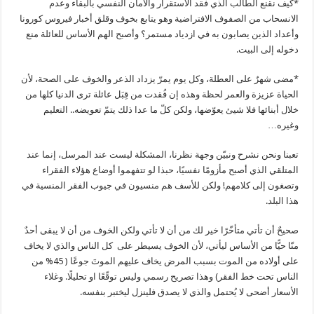
*كيف نقنع الطالب الذي فقد الاستقرار والأمان النفسي بالبقاء وعدم
الانسحاب من الصفوف الافتراضية وهو يتابع بخوف وقلق أخبار فيروس كورونا
وأعداد الذين يصابون به في ازدياد مستمر؟ وأصبح الهم الأساس للعائلة منع
دخوله إلى البيت.
*مضى شهرٌ على العطلة، وكل يوم يمرّ يزداد الذعر والخوف على الصحة، لأن
الحياة عزيزة والعمر لحظة وهذه إن فُقدت من قِبَل عائلة ترى الدنيا كلها من
خلال أبنائها فلا شيئ يعوّضها، ولكن كلّ ما عدا ذلك يتمّ تعويضه.. التعليم
وغيره…
تعبنا ونحن نشرح ونبيّن وجهة نظرنا، المشكلة ليست عند المرسل، إنما عند
المتلقي الذي أصبح مأزومًا نفسيًا، حبذا لو تتفهموا أوضاع هؤلاء الفقراء
وتصغون إلى كلامهم! ولكن للأسف هم منسيون في جيوب الفقر المنسية في
هذا البلد.
صحيحٌ أن تأتي متأخّرًا خير لك من أن لا تأتي ولكن الخوف من أن لا يبقى أحدٌ
منّا حيًّا من الأساس ليأتي، لأن الخوف يسيطر على كل الناس والذي لا يخاف
على أولاده من الموت بسبب المرض يخاف عليهم الموتَ جوعًا ( 45% من
الناس تحت خط الفقر) وهذا تصريح رسمي وليس توقّعًا او تحليلًا. وغلاء
الأسعار أضحى لا يُحتمل والذي لا يصدق فلينزل ليختبر بنفسه.