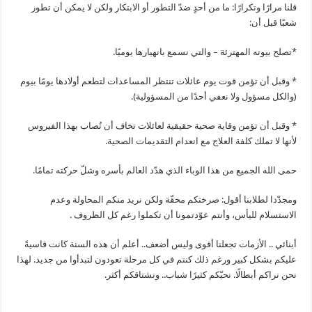
قلنا مرارًا وتكرارًا: ما من أحدٍ ضدّ التطور أو الابتكار ولكن لا يمكن أن تطور
شعبًا قبل أن:
*تصلح بيوته المهترئة – والتي نسمع بانهيارها يوميًا.
* وقبل أن تؤمن قوت يوم عائلات تنتظر المساعدات لتطعم أولادها يومًا بيوم
(والكل مسؤول ولا نعفي أحدًا من المسؤولية).
* وقبل أن تؤمن وقاية صحية حقيقية لعائلات تخاف أن تُصاب بهذا الفيروس
لأنها لا تملك كلفة العلاج مع انعدام التقديمات الصحية.
حمى الله الجميع من هذا الوباء الذي هدّد العالم بأسره وشلّ حركته تمامًا.
ومجدّدا لطلابنا أقول: صرختكم محقّة ولكن نريد منكم المحاولة وعدم
الاستسلام لليأس، وأنتم عوّدتمونا أن تكملوا رغم كل الظروف .
أبنائي .. الأزمات تجعلنا أقوى وليس أضعف.. أعلم أن هذه السنة كانت قاسيةً
عليكم بشكل كبير ورغم ذلك كنتم في كل مرحلة تعودون لتبدأوا من جديد. لهذا
نحن نراكم أبطالًا. نحبّكم كثيرًا شباب.. ونشتاقكم أكثر.