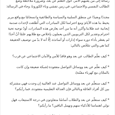
رسالة إلى من يعنيهم الأمر، حول التعلم عن بعد، وضرورة ملاحظة وضع
الطالب النفسي والاجتماعي، في زمن تفشي وباء الكورونا، وجاء في الرسالة:
مجددًا وبعيدًا عن منطق السلبية والسياسة والطائفية وانسجامًا مع واقع مرير
يحيط بنا هذه الأيام; ومع احترامنا لكل المبادرات التي أُطلقت لإحداث صدمة
إيجابية عند طلابنا وأكرر أنه ما من أحد يعارض هذه المبادرات. أودّ توجيه تحية
احترام وتقدير لكل التربويين الذين يعملون بإخلاص مع طلابهم علمًا أنّ أحدًا
لم يقصّر بأداء دوره سواء إدارات أو أساتذة. إلّا أنه لا بدّ من توصيف الحقيقة
كما هي والتي تتلخّص بالتالي:
* كيف نعلّم الطالب عن بعد وهو فاقدٌ للأمن والأمان الاجتماعي عن قرب؟
* كيف نعلّم عن بعد ووسائل التواصل مفقودة (شبكة ضعيفة وإن كانت
بالمجّان مع كهرباء مقنّنة).
* كيف سنعلّم عن بعد ووسائل التواصل عند الغالبية إن وجدت فهي مشتركة
بين كل أفراد العائلة وبالتالي فإن العدالة التعليمية مفقودة.. فما رأيكم؟
* كيف سنعلّم عن بعد والطلاب أساسًا متفاوتون في درجة الاستيعاب، فهل
نولي اهتمامنا للأذكياء منهم ونهمل الباقين؟ ما رأيكم؟