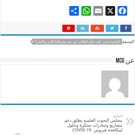
S
W
E
X
F
h
h
m
ac
ar
at
ai
e
e
sA
l
b
الوسوم
النقابية محرز: كيف نعلّم الطالب عن بعد وهو فاقدٌ للأمن والأمان؟
p
o
p
o
عن mcg
k
السابق
مجلس البحوث العلمية يطلق دعم
مشاريع ومبادرات مبتكرة وحلول
لمكافحة فيروس COVID-19
التالي