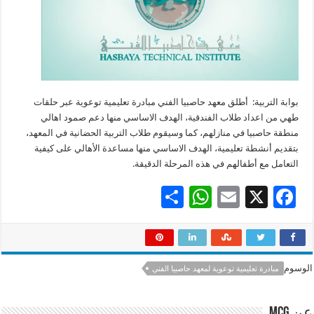
بوابة التربية: أطلق معهد حاصبيا الفني مبادرة تعليمية توعوية عبر حلقات
طهي من اعداد طلاب الفندقية، الهدف الاساسي منها دعم صمود اهالي
منطقة حاصبيا في منازلهم، كما وسيقوم طلاب التربية الحضانية في المعهد،
بتقديم أنشطة تعليمية، الهدف الاساسي منها مساعدة الأهالي على كيفية
التعامل مع أطفالهم في هذه المرحلة الدقيقة.
S
W
E
X
F
h
h
m
ac
ar
at
ai
e
e
sA
l
b
الوسوم
مبادرة تعليمية توعوية لمعهد حاصبيا الفني
p
o
p
o
عن mcg