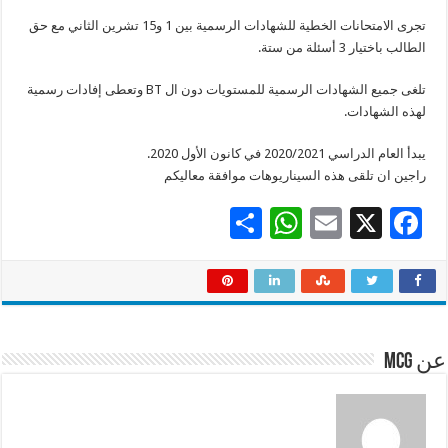
تجرى الامتحانات الخطية للشهادات الرسمية بين 1 و15 تشرين الثاني مع حق
الطالب باختيار 3 أسئلة من ستة.
تلغى جميع الشهادات الرسمية للمستويات دون ال BT وتعطى إفادات رسمية
لهذه الشهادات.
يبدأ العام الدراسي 2020/2021 في كانون الأول 2020.
راجين ان تلقى هذه السيناريوهات موافقة معاليكم
S
W
E
X
F
h
h
m
ac
ar
at
ai
e
e
sA
l
b
p
o
عن mcg
p
o
k