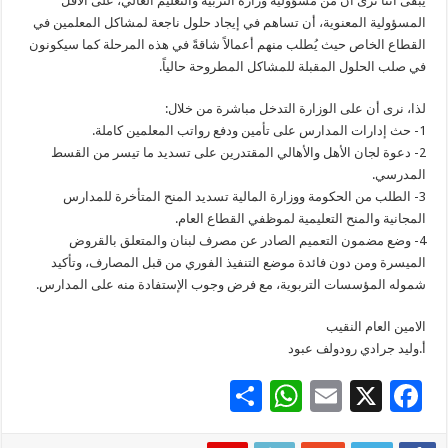
يبقى أننا نرى أن من مسؤولية وزارة التربية والتعليم العالي، على الأقل
المسؤولية المعنوية، أن تساهم في إيجاد حلول ناجعة لمشاكل المعلمين في
القطاع الخاص حيث يُطلب منهم أعمالاً شاقةً في هذه المرحلة كما سيكونون
في صلب الحلول المقبلة للمشاكل المطروحة حالياً.
لذا، نرى أن على الوزارة التدخل مباشرة من خلال:
1- حث إدارات المدارس على تأمين ودفع رواتب المعلمين كاملة.
2- دعوة لجان الأهل والأهالي المقتدرين على تسديد ما تيسر من القسط
المدرسي.
3- الطلب من الحكومة ووزارة المالية تسديد المنح المتأخرة للمدارس
المجانية والمنح التعليمية لموظفي القطاع العام.
4- وضع مضمون التعميم الصادر عن مصرف لبنان والمتعلق بالقروض
الميسرة ومن دون فائدة موضع التنفيذ الفوري من قبل المصارف، وتأكيد
شموله المؤسسات التربوية، مع فرض وجوب الإستفادة منه على المدارس.
الامين العام النقيب
أ.وليد جرادي رودولف عبود
S
W
E
X
F
h
h
m
ac