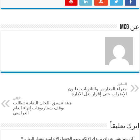
ar
at
ai
e
e
sA
l
b
p
o
عن mcg
p
o
k
السابق
مدراء المدارس والثانويات يعلنون
الإضراب حتى إقرار بدل الادارة
التالي
هيئة تنسيق اللجان النقابية تطالب
بوقف سيناريوهات إنهاء العام
الدراسي
اترك تعليقاً
لن يتم نشر عنوان بريدك الإلكتروني.
الحقول الإلزامية مشار إليها بـ
*