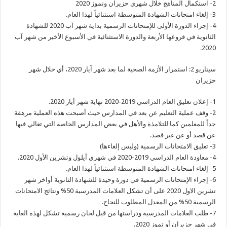
2- استكمال المناهج خلال شهري حزيران وتموز 2020
3- إلغاء امتحانات الشهادة المتوسطة استثنائياً لهذا العام.
4- إجراء الدورة الأولى للإمتحانات الرسمية بداية شهر آب 2020 للشهادة
الثانوية في فروعها الأربعة والدورة الاستثنائية في الأسبوع الأخير من شهر آب
2020.
سيناريو 2: استمرار الأزمة الصحية لما بعد شهر آيار 2020، أي خلال شهر
حزيران
1- إعلان تعليق العام الدراسي 2019-2020 نهاية شهر أيار 2020.
2- وقف عملية التعليم عن بعد في المدارس حيث أصبحت هذه العملية مرهقة
جداً للمعلمين كما للتلامذة والأهل في بعض المدارس الخاصة التي تغالي فيها
عن قصد أو عن غير قصد.
3- تعليق الامتحانات الرسمية (وليس إلغاءها)
4- معاودة العام الدراسي 2019-2020 في شهري أيلول وتشرين الأول 2020.
5- إلغاء امتحانات الشهادة المتوسطة استثنائياً لهذا العام.
6- إجراء الإمتحانات الرسمية في دورة وحيدة للشهادة الثانوية أواخر شهر
تشرين الاول 2020 على أن تشكل العلامات المدرسية 50% ونتائج الامتحانات
الرسمية 50% من المعدل المطلوب للنجاح.
7- طلب العلامات المدرسية ودراستها من قبل لجان رسمية تشكل لهذه الغاية
في شهر حزيران أو تموز 2020.