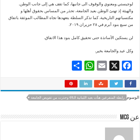
لوجيستي ومعنوي والوقوف الى جانبها، كما تقف هي إلى جانب الوطن.
والهيئة إذ تهنئ الوطن بعيد الجامعة، تحذر من المساس بحقوق أهلها و
مكتسباتهم التاريخية. كما تذكر السلطة بتعهدها تجاه المطالب الموثقة باتفاق
من سبع بنود أبرم في ٢٨ حزيران ٢٠١٩.
لن يستكين الأساتذة حتى تحقيق كامل بنود هذا الاتفاق.
وكل عيد والجامعة بخير.
S
W
E
X
F
h
h
m
ac
ar
at
ai
e
e
sA
l
b
الوسوم
رابطة المتفرغين هنأت بعيد اللبنانية الـ69 وحذرت من تقويض الجامعة
p
o
p
o
عن mcg
k