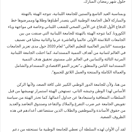
حلول شهر رمضان المبارك.
وبمناسبة العيد التاسع والستين للجامعة اللبنانية، تتوجه الهيئة بالتهنئة
والمباركة لأهل الجامعة الوطنية التي يتصدر أطباؤها وطلابها وممرضوها خط
الدفاع الأول للدفاع عن الأمن الصحي للشعب اللبناني وخاصة في مواجهة وباء
الكورونا. كما تتوجه الهيئة بالتهنئة للجامعة اللبنانية التي صنفت من بين
الجامعات الثلاثمئة الأولى عالميا والعاشرة عربيا والثانية محليا في تصنيف
مؤسسة “التايمز العالمية للتعليم العالي” لعام 2020 حول مدى تعزيز الجامعات
في العالم لثمانية من أهداف التنمية المستدامة. كما احتلت الجامعة اللبنانية
المرتبة الثالثة والثمانين في العالم على مستوى تحقيق هدف التنمية
المستدامة الثامن والمتعلق بـ”تعزيز النمو الاقتصادي المستدام والشامل
والعمالة الكاملة والمنتجة والعمل اللائق للجميع”.
من هنا، ولأن للجامعة الدور الوطني الكبير على كافة الصعد، ولأنها الركن
الأساس لهذا الوطن وجيشه الثاني، تستهجن الهيئة استمرار تهميشها من قبل
السلطات المتعاقبة واستبعادها عن جداول أعمالها. كما تحذر الهيئة من سياسة
تقويض الجامعة عبر ضرب التفرغ والملاك والتقاعد وصندوق التعاضد والعديد
من حقوق الأساتذة والموظفين والطلاب الذين ستتضاعف أعدادهم في هذه
الظروف الصعبة.
لقد آن الأوان لهذه السلطة أن تعطي للجامعة الوطنية ما تستحقه من دعم