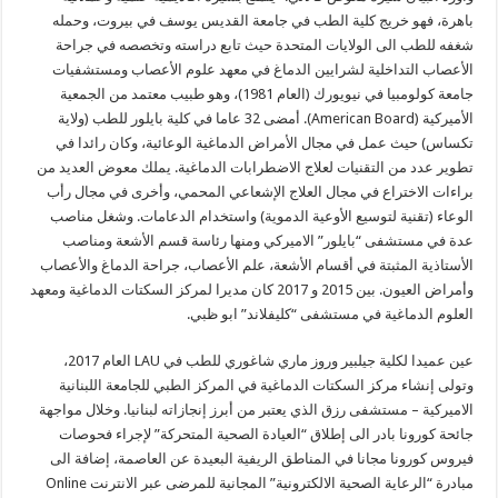
باهرة، فهو خريج كلية الطب في جامعة القديس يوسف في بيروت، وحمله
شغفه للطب الى الولايات المتحدة حيث تابع دراسته وتخصصه في جراحة
الأعصاب التداخلية لشرايين الدماغ في معهد علوم الأعصاب ومستشفيات
جامعة كولومبيا في نيويورك (العام 1981)، وهو طبيب معتمد من الجمعية
الأميركية (American Board). أمضى 32 عاما في كلية بايلور للطب (ولاية
تكساس) حيث عمل في مجال الأمراض الدماغية الوعائية، وكان رائدا في
تطوير عدد من التقنيات لعلاج الاضطرابات الدماغية. يملك معوض العديد من
براءات الاختراع في مجال العلاج الإشعاعي المحمي، وأخرى في مجال رأب
الوعاء (تقنية لتوسيع الأوعية الدموية) واستخدام الدعامات. وشغل مناصب
عدة في مستشفى “بايلور” الاميركي ومنها رئاسة قسم الأشعة ومناصب
الأستاذية المثبتة في أقسام الأشعة، علم الأعصاب، جراحة الدماغ والأعصاب
وأمراض العيون. بين 2015 و 2017 كان مديرا لمركز السكتات الدماغية ومعهد
العلوم الدماغية في مستشفى “كليفلاند” ابو ظبي.
عين عميدا لكلية جيلبير وروز ماري شاغوري للطب في LAU العام 2017،
وتولى إنشاء مركز السكتات الدماغية في المركز الطبي للجامعة اللبنانية
الاميركية – مستشفى رزق الذي يعتبر من أبرز إنجازاته لبنانيا. وخلال مواجهة
جائحة كورونا بادر الى إطلاق “العيادة الصحية المتحركة” لإجراء فحوصات
فيروس كورونا مجانا في المناطق الريفية البعيدة عن العاصمة، إضافة الى
مبادرة “الرعاية الصحية الالكترونية” المجانية للمرضى عبر الانترنت Online