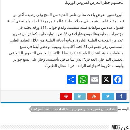
لتجنيبهم خطر التعرض لفيروس كورونا.
البروفسور معوض باحث مثابر، تلقى العديد من المنح وفي رصيده أكثر من
320 مقالا علميا نشرت في مجلات طبية عالمية مرموقة. له اسهاماته في كتابة
فصول عدة من مؤلفات طبية متقدمة، وقدم حوالى 211 ورقة بحثية في
مؤتمرات محلية وعالمية، وشارك في 28 ندوة دولية طبية. كما ترأس تحرير
عدد من المجلات الطبية البارزة، ويتابع أبحاثه الطبية من خلال التعليم الطبي
المستمر. وهو عضو في 21 لجنة أكاديمية ومهنية، وعضو أيضا في تسع
منظمات طبية. انتخب العام 1991 رئيسا لـ”الاتحاد العالمي للتصوير الشعاعي
العصبي التداخلي العلاجي” الذي ساعد في تأسيسه، وحاز على تسع جوائز
وأوسمة تكريما لانجازاته الرائدة في المجال الطبي”.
S
W
E
X
F
h
h
m
ac
ar
at
ai
e
e
sA
l
b
الوسوم
انتخاب البروفسور ميشال معوض رئيسا للجامعة اللبنانية الاميركية
p
o
p
o
عن mcg