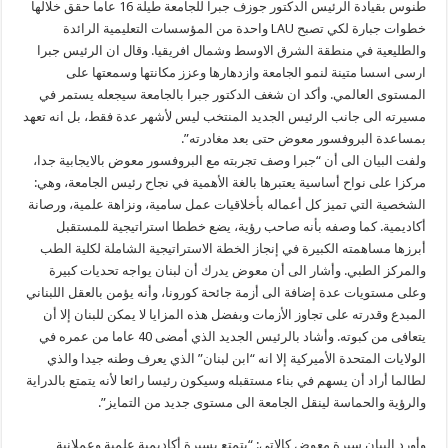
طنوس بقيادة الرئيس الدكتور جوزف جبرا للجامعة طيلة 16 عاما حقق خلالها
خطوات جبارة لكي تصبح LAU واحدة من المؤسسات التعليمية الرائدة
والطليعية في منطقة الشرق الاوسط وشمال افريقيا. وقال ان الرئيس جبرا
ارسى اسسا متينة لنمو الجامعة وازدهارها وعزز مكانتها وسمعتها على
المستوى العالمي. وأكد ان شغف الدكتور جبرا بالجامعة سيجعله يستمر في
مسيرته الى جانب الرئيس الجديد المنتخب ليس لأشهر عدة فقط، بل انه تعهد
بمساعدة البروفسور معوض حتى بعد مغادرته”.
ولفت البيان الى أن “جبرا وصف تجربته مع البروفسور معوض بالايجابية جدا،
مركزا على نواح أساسية يعتبرها بالغة الأهمية في نجاح رئيس الجامعة، وهي:
الشخصية التي تميز كل أعماله بأخلاقيات عمل سامية، ونزاهة علمية، ورصانة
أكاديمية. كما وصفه بأنه صاحب رؤية، يضع خططا استراتيجية للمستقبل
أبرزها مساهمته الكبيرة في إنجاز الخطة الاستراتيجية الشاملة لكلية الطب
والمركز الطبي. وأشار الى أن معوض يدرك أن لبنان يواجه تحديات كبيرة
وعلى مستويات عدة إضافة الى أزمة جائحة كورونا، وأنه يؤمن بالعقل اللبناني
المبدع وقدرته على تجاوز الأزمات وبفضل هذه المزايا لا يمكن للبنان إلا أن
يتعافى من كبوته. وأشاد بالرئيس الجديد الذي أمضى 40 عاما من عمره في
الولايات المتحدة الأميركية إلا انه “ابن لبنان” الذي يعرف وطنه جيدا والذي
لطالما أراد أن يسهم في بناء مستقبله وسيكون رئيسا رائعا لأنه يتمتع بالدراية
والرؤية والحماسة لينقل الجامعة الى مستوى جديد من التمايز”.
وأورد البيان سيرة معوض كالاتي: “يتمتع بسيرة أكاديمية علمية وعملانية