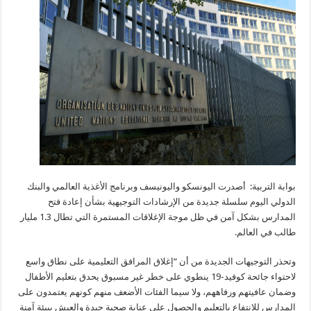
بوابة التربية: أصدرت اليونسكو واليونيسف وبرنامج الأغذية العالمي والبنك
الدولي اليوم سلسلة جديدة من الإرشادات التوجيهية بشأن إعادة فتح
المدارس بشكل آمن في ظل موجة الإغلاقات المستمرة التي تطال 1.3 مليار
طالب في العالم.
وتحذر التوجيهات الجديدة من أن “إغلاق المرافق التعليمية على نطاق واسع
لاحتواء جائحة كوفيد-19 ينطوي على خطر غير مسبوق يحدق بتعليم الأطفال
وضمان عافيتهم ورفاههم، ولا سيما الفئات الأضعف منهم كونهم يعتمدون على
المدارس للانتفاع بالتعليم والحصول على عناية صحية جيدة والعيش ببيئة آمنة