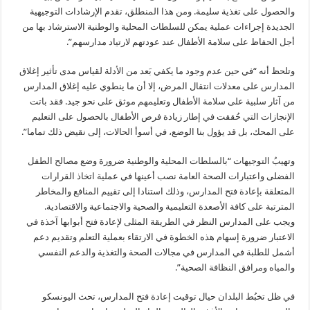
والحصول على تغذية سليمة. ومن هذا المنطلق، تقدم الإرشادات التوجيهية
الجديدة إجراءات عملية يمكن للسلطات المحلية والوطنية الاسترشاد بها من
أجل الحفاظ على سلامة الأطفال عند عودتهم لارتياد مدارسهم”.
وتلحظ أنه “في حين عدم وجود ما يكفي بَعد من الأدلة لقياس مدى تأثير إغلاق
المدارس على معدلات انتقال المرض، إلا أن ما ينطوي عليه إغلاق المدارس
من آثار سلبية على سلامة الأطفال وتعليمهم موثق على نحو جيد. فقد باتت
الإنجازات التي حُققت في إطار زيادة فرص الأطفال بالحصول على التعليم
على المحك، بل قد يؤول بنا الوضع، في أسوأ الحالات، إلى نقيض ذلك تماما”.
وتهيبُ التوجيهات “بالسلطات المحلية والوطنية ضرورة وضع مصالح الطفل
الفضلى واعتبارات الصحة العامة نصب أعينها في عملية اتخاذ القرارات
المتعلقة بإعادة فتح المدارس، وذلك استنادا إلى تقييم المنافع والمخاطر
المترتبة على كافة الأصعدة التعليمية والصحية والاجتماعية والاقتصادية.
ويجب على المدارس النظر في الطريقة المثلى لإعادة فتح أبوابها آخذة في
الاعتبار ضرورة إسهام هذه الخطوة في الارتقاء بعملية التعلم وتقديم دعم
أشمل للطلبة في المدارس في مجالات الصحة والتغذية والدعم النفسي
والمياه ومرافق النظافة الصحية”.
في ظل تخبُط البلدان حيال توقيت إعادة فتح المدارس، تحث اليونسكو