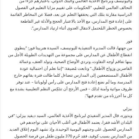
واليونيسف وبرنامج الأغذية العالمي والبنك الدولي، باعتبارهم جزءا من
التحالف العالمي للتعليم، “الحكومات على تقييم مزايا التعليم في الفصول
الدراسية مقارنة بتلك التي يحققها التعلم عن بعد، فضلا عن المخاطر القائمة
على إعادة فتح المدارس، مع الأخذ بالاعتبار الحجج والأدلة غير القاطعة
بخصوص الخطر المُحتمل لانتقال العدوى أثناء ارتياد المدارس”.
فور
من جهتها، قالت المديرة التنفيذية لليونيسف، السيدة هنرييتا فور: “ينطوي
انقطاع الأطفال عن المدارس على مجموعة من التهديدات الطويلة الأجل من
بينها تفاقم أوجه التفاوت، وتردي الأوضاع الصحية، وتولد العنف، وعمالة
القاصرين وزواج الأطفال.” وتابعت مُضيفة: “إننا نعلم أن احتمالية عودة
الأطفال المستضعفين إلى المدارس تتضاءل كلما طالت فترة بقائهم خارج
المدرسة. وما لَم نضع إعادة فتح المدارس على رأس أولوياتنا – عند توفر
ظروف مواتية وآمنة لذلك – فمن الأرجح أن تنتَكِس النظم التعليمية بشدة مع
كل ما أحرزناه من تقدم فيها”.
بيزلي
وبدوره، قال المدير التنفيذي لبرنامج الأغذية العالمي، السيد ديفيد بيزلي: “في
البلدان الأشد فقرا، يعتمد الأطفال في أغلب الأحيان على تواجدهم في
المدارس للحصول على وجبتهم اليومية الوحيدة. وإذ نشهد اليوم إغلاق العديد
من المدارس بسبب كوفيد، فقد حُرم 370 مليون طفل من فرصة الحصول