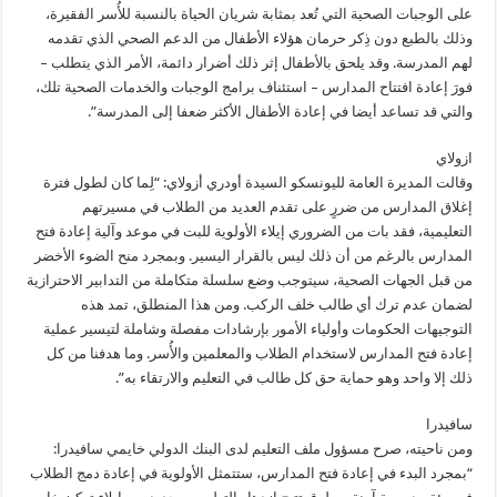
على الوجبات الصحية التي تُعد بمثابة شريان الحياة بالنسبة للأُسر الفقيرة،
وذلك بالطبع دون ذِكر حرمان هؤلاء الأطفال من الدعم الصحي الذي تقدمه
لهم المدرسة. وقد يلحق بالأطفال إثر ذلك أضرار دائمة، الأمر الذي يتطلب –
فورَ إعادة افتتاح المدارس – استئناف برامج الوجبات والخدمات الصحية تلك،
والتي قد تساعد أيضا في إعادة الأطفال الأكثر ضعفا إلى المدرسة”.
ازولاي
وقالت المديرة العامة لليونسكو السيدة أودري أزولاي: “لِما كان لطول فترة
إغلاق المدارس من ضررٍ على تقدم العديد من الطلاب في مسيرتهم
التعليمية، فقد بات من الضروري إيلاء الأولوية للبت في موعد وآلية إعادة فتح
المدارس بالرغم من أن ذلك ليس بالقرار اليسير. وبمجرد منح الضوء الأخضر
من قبل الجهات الصحية، سيتوجب وضع سلسلة متكاملة من التدابير الاحترازية
لضمان عدم ترك أي طالب خلف الركب. ومن هذا المنطلق، تمد هذه
التوجيهات الحكومات وأولياء الأمور بإرشادات مفصلة وشاملة لتيسير عملية
إعادة فتح المدارس لاستخدام الطلاب والمعلمين والأُسر. وما هدفنا من كل
ذلك إلا واحد وهو حماية حق كل طالب في التعليم والارتقاء به”.
سافيدرا
ومن ناحيته، صرح مسؤول ملف التعليم لدى البنك الدولي خايمي سافيدرا:
“بمجرد البدء في إعادة فتح المدارس، ستتمثل الأولوية في إعادة دمج الطلاب