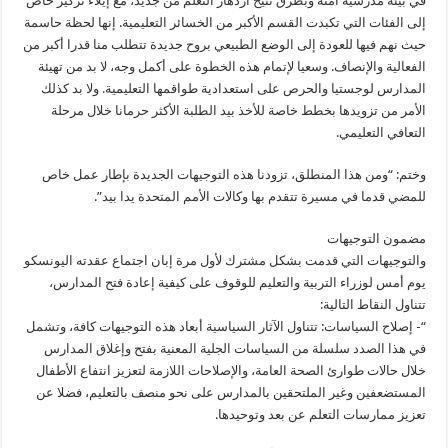
في بيئة مدرسية آمنة وبطرق تتيح ازدهار التعلم من جديد، مع إيلاء تركيز خاص
إلى الفئات التي تكبدت القسم الأكبر من الخسائر التعليمية. إنها لحظة حاسمة
حيث نهم فيها للعودة إلى الوضع الطبيعي بروح جديدة تتطلب منا قدرا أكبر من
الفعالية والإنصاف. وسعيا لإتمام هذه الخطوة على أكمل وجه، لا بد من تهيئة
المدارس لوجستيا والحرص على استعدادية طواقمها التعليمية. ولا بد كذلك
الأمر من تزويدها بخطط خاصة للأخذ بيد الطلبة الأكثر حرمانا خلال مرحلة
التعافي التعليمي.
وختم: “ومن هذا المنطلق، تزودنا هذه التوجيهات الجديدة بإطار عمل خاص
للمضي قدما في مسيرة تتقدم بها وكالات الأمم المتحدة يدا بيد”.
مضمون التوجيهات
والتوجيهات التي قدمت بشكل مشترك لأول مرة إبان اجتماع عقدته اليونسكو
يوم أمس لوزراء التربية والتعليم للوقوف على كيفية إعادة فتح المدارس،
تتناول النقاط التالية:
“- إصلاح السياسات: تتناول الآثار السياسية أبعاد هذه التوجيهات كافة، وتشمل
في هذا الصدد سلسلة من السياسات الجلية المعنية بفتح وإغلاق المدارس
خلال حالات طوارئ الصحة العامة، والإصلاحات اللازمة لتعزيز انتفاع الأطفال
المستضعفين وغير الملتحقين بالمدارس على نحو منصف بالتعليم، فضلا عن
تعزيز ممارسات التعلم عن بعد وتوحيدها.