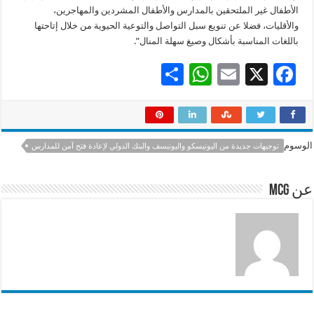
الأطفال غير الملتحقين بالمدارس والأطفال المشردين والمهاجرين،
والأقليات، فضلا عن تنويع سبل التواصل والتوعية الحيوية من خلال إتاحتها
باللغات المناسبة بأشكال وصيغ سهلة المنال”.
S
W
E
X
F
h
h
m
ac
ar
at
ai
e
e
sA
l
b
الوسوم
توجيهات جديدة من اليونيسكو واليونيسف والبنك الدولي لإعادة فتح آمن للمدارس
p
o
p
o
عن mcg
k