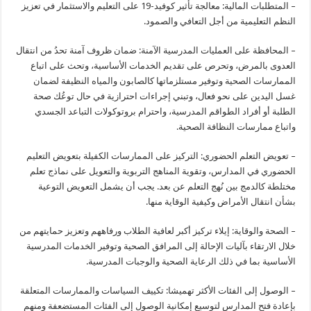
– المتطلبات المالية: معالجة تأثير كوفيد-19 على التعليم والاستثمار في تعزيز
النظم التعليمية من أجل التعافي والصمود.
– المحافظة على العمليات المدرسية الآمنة: ضمان ظروف آمنة تحدُ من انتقال
العدوى بالمرض، وتحرص على تقديم الخدمات الأساسية، وتحث على اتباع
الممارسات الصحية وتوفير مستلزماتها كالصابون والمياه النظيفة لضمان
غسل اليدين على نحو فعال، وتبني إجراءات احترازية في حال توعُك صحة
الطلبة أو أفراد الطواقم المدرسية، واحترام بروتوكولات التباعد الجسدي
واتباع ممارسات النظافة الصحية.
– تعويض التعلم الحضوري: التركيز على الممارسات الكفيلة بتعويض التعليم
الحضوري في المدارس، وتقوية المناهج التربوية والتعويل على نماذج تعلم
مختلطة كالدمج بين نُهج التعلم عن بعد. يجب أن يشمل التعويض التوعية
بشأن انتقال الأمراض وكيفية الوقاية منها.
– الصحة والوقاية: إيلاء تركيز أكبر لعافية الطلاب ورفاههم وتعزيز حمايتهم من
خلال الارتقاء بآليات الإحالة إلى المرافق الصحية وتوفير الخدمات المدرسية
الأساسية بما في ذلك الرعاية الصحية والوجبات المدرسية.
– الوصول إلى الفئات الأكثر تهميشا: تكييف السياسات والممارسات المتعلقة
بإعادة فتح المدارس لتوسيع إمكانية الوصول إلى الفئات المستضعفة ومنهم